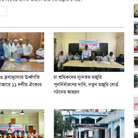
ly
er
are
 দ্রব্যমূল্যের ঊর্ধ্বগতি
চা শ্রমিকদের ন্যূনতম মজুরি
জারে ১১ দলীয় ঐক্যের
পুনর্নির্ধারণের দাবি, নতুন মজুরি বোর্ড
গঠনের আহরণ