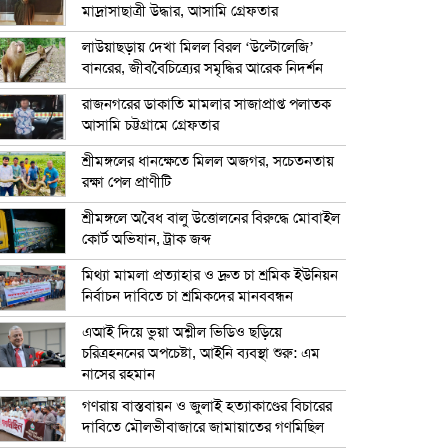
মাদ্রাসাছাত্রী উদ্ধার, আসামি গ্রেফতার
লাউয়াছড়ায় দেখা মিলল বিরল ‘উল্টোলেজি’
বানরের, জীববৈচিত্র্যের সমৃদ্ধির আরেক নিদর্শন
রাজনগরের ডাকাতি মামলার সাজাপ্রাপ্ত পলাতক
আসামি চট্টগ্রামে গ্রেফতার
শ্রীমঙ্গলের ধানক্ষেতে মিলল অজগর, সচেতনতায়
রক্ষা পেল প্রাণীটি
শ্রীমঙ্গলে অবৈধ বালু উত্তোলনের বিরুদ্ধে মোবাইল
কোর্ট অভিযান, ট্রাক জব্দ
মিথ্যা মামলা প্রত্যাহার ও দ্রুত চা শ্রমিক ইউনিয়ন
নির্বাচন দাবিতে চা শ্রমিকদের মানববন্ধন
এআই দিয়ে ভুয়া অশ্লীল ভিডিও ছড়িয়ে
চরিত্রহননের অপচেষ্টা, আইনি ব্যবস্থা শুরু: এম
নাসের রহমান
গণরায় বাস্তবায়ন ও জুলাই হত্যাকাণ্ডের বিচারের
দাবিতে মৌলভীবাজারে জামায়াতের গণমিছিল