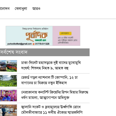
িনোদন
খেলাধুলা
আরও
সর্বশেষ সংবাদ
ঢাকা-সিলেট মহাসড়কে দুই বাসের মুখোমুখি
সংঘর্ষ: শিশুসহ নিহত ৯, আহত বহু
রেকর্ড গড়ল ন্যাশনাল টি কোম্পানি, ১২ চা
বাগানের চা বিক্রয়ে নতুন ইতিহাস
নেত্রকোনায় কনটেন্ট ক্রিয়েটর রিপন মিয়ার বিরুদ্ধে
ধর্ষণ মামলা, আত্মগোপনে অভিযুক্ত
জ্বালানি সংকট ও দ্রব্যমূল্যের ঊর্ধ্বগতি রোধে
মৌলভীবাজারে ১১ দলীয় ঐক্যের স্মারকলিপি