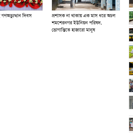
ই গণঅভ্যুত্থান দিবস
প্রশাসক না থাকায় এক মাস ধরে অচল
শমশেরনগর ইউনিয়ন পরিষদ,
ভোগান্তিতে হাজারো মানুষ