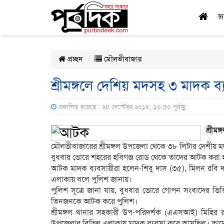
জ
প্রচ্ছদ
মৌলভীবাজার
শ্রীমঙ্গলে দেশিয় মদসহ ৩ মাদক 
প্রকাশিত হয়েছে : ২৪ সেপ্টেম্বর ২০১৪, ১০:৫০ পূর্বাহ্ণ
শ্রীমঙ
মৌলভীবাজারের শ্রীমঙ্গল উপজেলা থেকে ৩৮ লিটার দেশীয়
বুধবার ভোরে শহরের হবিগঞ্জ রোড থেকে তাদের আটক করা 
আটক মাদক ব্যবসায়ীরা হলেন-শিবু দাস (৩৫), মিলন রবি দা
এলাকায় বলে পুলিশ জানায়।
পুলিশ সূত্রে জানা যায়, বুধবার ভোরে গোপন সংবাদের ভি
তিনজনকে আটক করে পুলিশ।
শ্রীমঙ্গল থানার সহকারী উপ-পরিদর্শক (এএসআই) মিহির র
উপজেলার বিভিন্ন এলাকায় মাদক ব্যবসা করে আসছিল। তাদের 