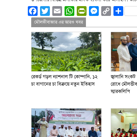
Facebook
Twitter
Email
WhatsApp
PrintFriend
Messeng
Copy
Sh
Link
মৌলভীবাজার এর আরও খবর
জ্বালানি সংকট ও
রেকর্ড গড়ল ন্যাশনাল টি কোম্পানি, ১২
রোধে মৌলভীবা
চা বাগানের চা বিক্রয়ে নতুন ইতিহাস
স্মারকলিপি