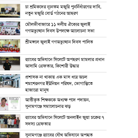
চা শ্রমিকদের ন্যূনতম মজুরি পুনর্নির্ধারণের দাবি,
নতুন মজুরি বোর্ড গঠনের আহরণ
মৌলভীবাজারে ১১ দলীয় ঐক্যের জুলাই
গণঅভ্যুত্থান দিবস উপলক্ষে আলোচনা সভা
শ্রীমঙ্গলে জুলাই গণঅভ্যুত্থান দিবস পালিত
র‍্যাবের অভিযানে সিলেটে অপহরণ মামলার প্রধান
আসামি গ্রেফতার, কিশোরী উদ্ধার
প্রশাসক না থাকায় এক মাস ধরে অচল
শমশেরনগর ইউনিয়ন পরিষদ, ভোগান্তিতে
হাজারো মানুষ
আত্তীকৃত শিক্ষককে অধ্যক্ষ পদে পদায়ন,
সুনামগঞ্জে সমালোচনার ঝড়
র‍্যাবের অভিযানে সিলেটে অনলাইন জুয়া চক্রের ৭
সদস্য গ্রেফতার
সুনামগঞ্জে র‍্যাবের যৌথ অভিযানে অপহৃত