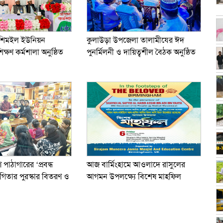
ূকশিমইল ইউনিয়ন
কুলাউড়া উপজেলা তালামীযের ঈদ
িক্ষণ কর্মশালা অনুষ্ঠিত
পুনর্মিলনী ও দায়িত্বশীল বৈঠক অনুষ্ঠিত
ণ পাঠাগারের ‘প্রবন্ধ
আজ বার্মিংহামে আওলাদে রাসুলের
গিতার পুরস্কার বিতরণ ও
আগমন উপলক্ষ্যে বিশেষ মাহফিল