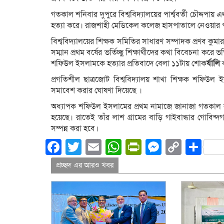
গতকাল শনিবার দুপুরে বিশ্ববিদ্যালয়ের পার্শ্ববর্তী চৌদ্দপায
হত্যা করে। রাজশাহী মেডিকেল কলেজ হাসপাতালে নেওয়ার
বিশ্ববিদ্যালয়ের শিক্ষক সমিতির সাধারণ সম্পাদক প্রণব কুমার
সম্মান প্রথম বর্ষের ভর্তিচ্ছু শিক্ষার্থীদের কথা বিবেচনা করে 
শফিউল ইসলামকে হত্যার প্রতিবাদে বেলা ১১টায় শোক
র্যালি
ক
প্রগতিশীল ছাত্রজোট বিশ্ববিদ্যালয় শাখা শিক্ষক শফিউল 
সমাবেশ করার ঘোষণা দিয়েছে ।
অধ্যাপক শফিউল ইসলামের প্রথম নামাজে জানাজা গতকাল রাত ৯ট
হয়েছে। রাতেই তাঁর লাশ গ্রামের বাড়ি গাইবান্ধার গোবিন্
সম্পন্ন করা হবে।
Facebook
Twitter
Email
WhatsApp
PrintFriend
Messeng
Copy
Sh
Link
প্রচ্ছদ এর আরও খবর