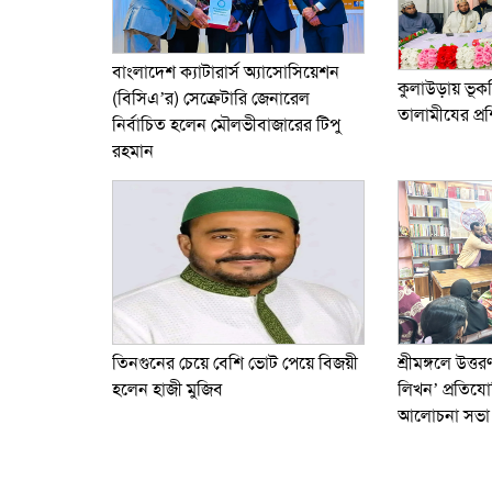
বাংলাদেশ ক্যাটারার্স অ্যাসোসিয়েশন
কুলাউড়ায় ভ
(বিসিএ’র) সেক্রেটারি জেনারেল
তালামীযের প্রশ
নির্বাচিত হলেন মৌলভীবাজারের টিপু
রহমান
তিনগুনের চেয়ে বেশি ভোট পেয়ে বিজয়ী
শ্রীমঙ্গলে উত্তর
হলেন হাজী মুজিব
লিখন’ প্রতিযো
আলোচনা সভা