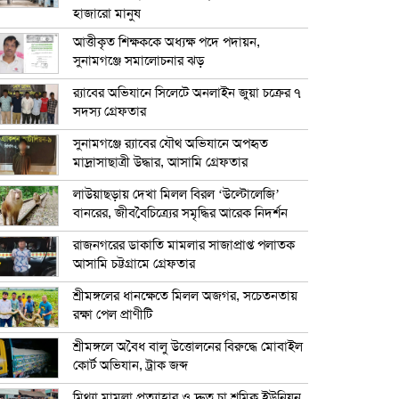
হাজারো মানুষ
আত্তীকৃত শিক্ষককে অধ্যক্ষ পদে পদায়ন,
সুনামগঞ্জে সমালোচনার ঝড়
র‍্যাবের অভিযানে সিলেটে অনলাইন জুয়া চক্রের ৭
সদস্য গ্রেফতার
সুনামগঞ্জে র‍্যাবের যৌথ অভিযানে অপহৃত
মাদ্রাসাছাত্রী উদ্ধার, আসামি গ্রেফতার
লাউয়াছড়ায় দেখা মিলল বিরল ‘উল্টোলেজি’
বানরের, জীববৈচিত্র্যের সমৃদ্ধির আরেক নিদর্শন
রাজনগরের ডাকাতি মামলার সাজাপ্রাপ্ত পলাতক
আসামি চট্টগ্রামে গ্রেফতার
শ্রীমঙ্গলের ধানক্ষেতে মিলল অজগর, সচেতনতায়
রক্ষা পেল প্রাণীটি
শ্রীমঙ্গলে অবৈধ বালু উত্তোলনের বিরুদ্ধে মোবাইল
কোর্ট অভিযান, ট্রাক জব্দ
মিথ্যা মামলা প্রত্যাহার ও দ্রুত চা শ্রমিক ইউনিয়ন