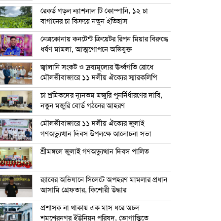
রেকর্ড গড়ল ন্যাশনাল টি কোম্পানি, ১২ চা
বাগানের চা বিক্রয়ে নতুন ইতিহাস
নেত্রকোনায় কনটেন্ট ক্রিয়েটর রিপন মিয়ার বিরুদ্ধে
ধর্ষণ মামলা, আত্মগোপনে অভিযুক্ত
জ্বালানি সংকট ও দ্রব্যমূল্যের ঊর্ধ্বগতি রোধে
মৌলভীবাজারে ১১ দলীয় ঐক্যের স্মারকলিপি
চা শ্রমিকদের ন্যূনতম মজুরি পুনর্নির্ধারণের দাবি,
নতুন মজুরি বোর্ড গঠনের আহরণ
মৌলভীবাজারে ১১ দলীয় ঐক্যের জুলাই
গণঅভ্যুত্থান দিবস উপলক্ষে আলোচনা সভা
শ্রীমঙ্গলে জুলাই গণঅভ্যুত্থান দিবস পালিত
র‍্যাবের অভিযানে সিলেটে অপহরণ মামলার প্রধান
আসামি গ্রেফতার, কিশোরী উদ্ধার
প্রশাসক না থাকায় এক মাস ধরে অচল
শমশেরনগর ইউনিয়ন পরিষদ, ভোগান্তিতে