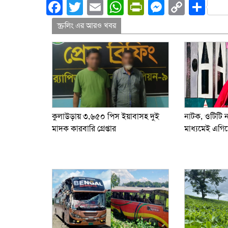
Facebook
Twitter
Email
WhatsApp
PrintFriend
Messeng
Copy
Sh
Link
স্ক্রলিং এর আরও খবর
নাটক, ওটিটি 
কুলাউড়ায় ৩,৬৫০ পিস ইয়াবাসহ দুই
মাধ্যমেই এগিয়
মাদক কারবারি গ্রেপ্তার