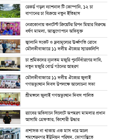
রেকর্ড গড়ল ন্যাশনাল টি কোম্পানি, ১২ চা
বাগানের চা বিক্রয়ে নতুন ইতিহাস
নেত্রকোনায় কনটেন্ট ক্রিয়েটর রিপন মিয়ার বিরুদ্ধে
ধর্ষণ মামলা, আত্মগোপনে অভিযুক্ত
জ্বালানি সংকট ও দ্রব্যমূল্যের ঊর্ধ্বগতি রোধে
মৌলভীবাজারে ১১ দলীয় ঐক্যের স্মারকলিপি
চা শ্রমিকদের ন্যূনতম মজুরি পুনর্নির্ধারণের দাবি,
নতুন মজুরি বোর্ড গঠনের আহরণ
মৌলভীবাজারে ১১ দলীয় ঐক্যের জুলাই
গণঅভ্যুত্থান দিবস উপলক্ষে আলোচনা সভা
শ্রীমঙ্গলে জুলাই গণঅভ্যুত্থান দিবস পালিত
র‍্যাবের অভিযানে সিলেটে অপহরণ মামলার প্রধান
আসামি গ্রেফতার, কিশোরী উদ্ধার
প্রশাসক না থাকায় এক মাস ধরে অচল
শমশেরনগর ইউনিয়ন পরিষদ, ভোগান্তিতে