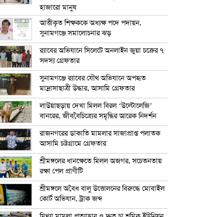
হাজারো মানুষ
আত্তীকৃত শিক্ষককে অধ্যক্ষ পদে পদায়ন,
সুনামগঞ্জে সমালোচনার ঝড়
র‍্যাবের অভিযানে সিলেটে অনলাইন জুয়া চক্রের ৭
সদস্য গ্রেফতার
সুনামগঞ্জে র‍্যাবের যৌথ অভিযানে অপহৃত
মাদ্রাসাছাত্রী উদ্ধার, আসামি গ্রেফতার
লাউয়াছড়ায় দেখা মিলল বিরল ‘উল্টোলেজি’
বানরের, জীববৈচিত্র্যের সমৃদ্ধির আরেক নিদর্শন
রাজনগরের ডাকাতি মামলার সাজাপ্রাপ্ত পলাতক
আসামি চট্টগ্রামে গ্রেফতার
শ্রীমঙ্গলের ধানক্ষেতে মিলল অজগর, সচেতনতায়
রক্ষা পেল প্রাণীটি
শ্রীমঙ্গলে অবৈধ বালু উত্তোলনের বিরুদ্ধে মোবাইল
কোর্ট অভিযান, ট্রাক জব্দ
মিথ্যা মামলা প্রত্যাহার ও দ্রুত চা শ্রমিক ইউনিয়ন