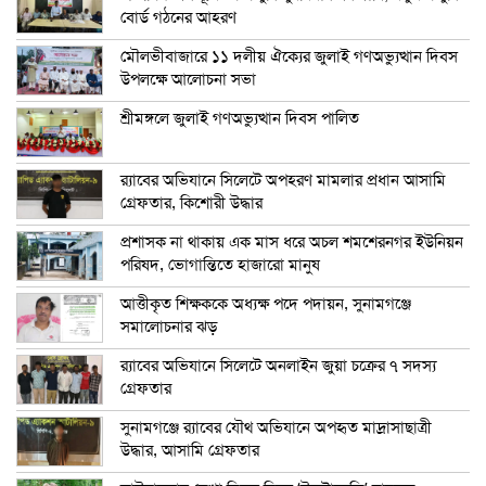
বোর্ড গঠনের আহরণ
মৌলভীবাজারে ১১ দলীয় ঐক্যের জুলাই গণঅভ্যুত্থান দিবস
উপলক্ষে আলোচনা সভা
শ্রীমঙ্গলে জুলাই গণঅভ্যুত্থান দিবস পালিত
র‍্যাবের অভিযানে সিলেটে অপহরণ মামলার প্রধান আসামি
গ্রেফতার, কিশোরী উদ্ধার
প্রশাসক না থাকায় এক মাস ধরে অচল শমশেরনগর ইউনিয়ন
পরিষদ, ভোগান্তিতে হাজারো মানুষ
আত্তীকৃত শিক্ষককে অধ্যক্ষ পদে পদায়ন, সুনামগঞ্জে
সমালোচনার ঝড়
র‍্যাবের অভিযানে সিলেটে অনলাইন জুয়া চক্রের ৭ সদস্য
গ্রেফতার
সুনামগঞ্জে র‍্যাবের যৌথ অভিযানে অপহৃত মাদ্রাসাছাত্রী
উদ্ধার, আসামি গ্রেফতার