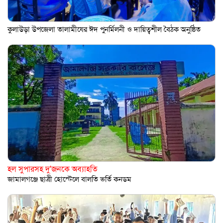
কুলাউড়া উপজেলা তালামীযের ঈদ পুনর্মিলনী ও দায়িত্বশীল বৈঠক অনুষ্ঠিত
হল সুপারসহ দু’জনকে অব্যাহতি
জামালগঞ্জে ছাত্রী হোস্টেলে বালতি ভর্তি কনডম