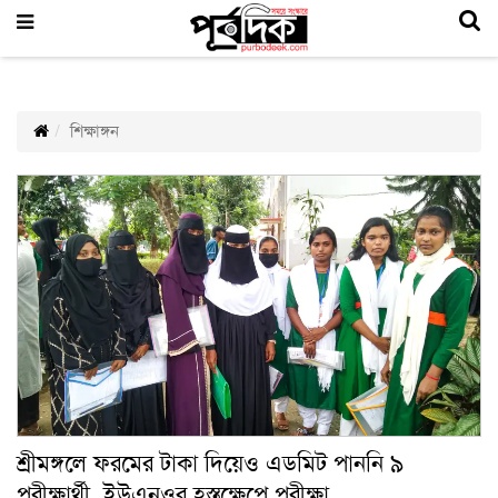
শিক্ষাঙ্গন
শ্রীমঙ্গলে ফরমের টাকা দিয়েও এডমিট পাননি ৯
পরীক্ষার্থী, ইউএনওর হস্তক্ষেপে পরীক্ষা