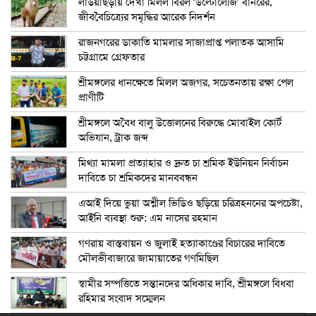
লাউয়াছড়ায় দেখা মিলল বিরল ‘উল্টোলেজি’ বানরের,
জীববৈচিত্র্যের সমৃদ্ধির আরেক নিদর্শন
রাজনগরের ডাকাতি মামলার সাজাপ্রাপ্ত পলাতক আসামি
চট্টগ্রামে গ্রেফতার
শ্রীমঙ্গলের ধানক্ষেতে মিলল অজগর, সচেতনতায় রক্ষা পেল
প্রাণীটি
শ্রীমঙ্গলে অবৈধ বালু উত্তোলনের বিরুদ্ধে মোবাইল কোর্ট
অভিযান, ট্রাক জব্দ
মিথ্যা মামলা প্রত্যাহার ও দ্রুত চা শ্রমিক ইউনিয়ন নির্বাচন
দাবিতে চা শ্রমিকদের মানববন্ধন
এআই দিয়ে ভুয়া অশ্লীল ভিডিও ছড়িয়ে চরিত্রহননের অপচেষ্টা,
আইনি ব্যবস্থা শুরু: এম নাসের রহমান
গণরায় বাস্তবায়ন ও জুলাই হত্যাকাণ্ডের বিচারের দাবিতে
মৌলভীবাজারে জামায়াতের গণমিছিল
স্বামীর সম্পত্তিতে সন্তানদের অধিকার দাবি, শ্রীমঙ্গলে বিধবা
রহিমার সংবাদ সম্মেলন