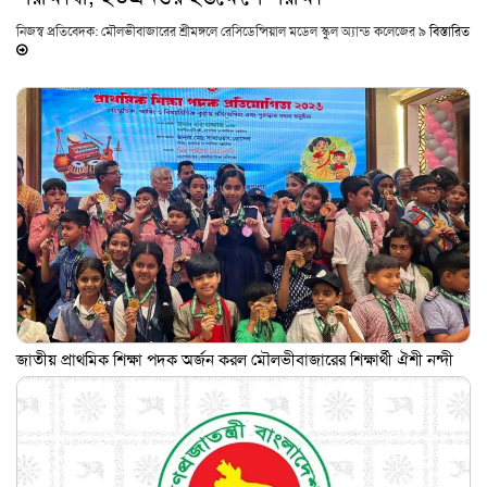
নিজস্ব প্রতিবেদক: মৌলভীবাজারের শ্রীমঙ্গলে রেসিডেন্সিয়াল মডেল স্কুল অ্যান্ড কলেজের ৯
বিস্তারিত
জাতীয় প্রাথমিক শিক্ষা পদক অর্জন করল মৌলভীবাজারের শিক্ষার্থী ঐশী নন্দী