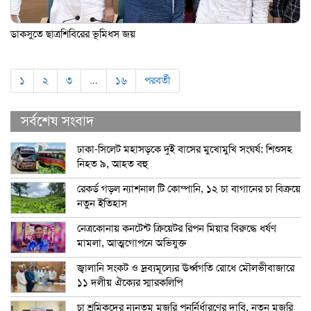
ডাকসুতে ছাত্রশিবিরের ভূমিধস জয়
১
২
৩
…
১৬
পরবর্তী
সর্বশেষ সংবাদ
ঢাকা-সিলেট মহাসড়কে দুই বাসের মুখোমুখি সংঘর্ষ: শিশুসহ
নিহত ৯, আহত বহু
রেকর্ড গড়ল ন্যাশনাল টি কোম্পানি, ১২ চা বাগানের চা বিক্রয়ে
নতুন ইতিহাস
নেত্রকোনায় কনটেন্ট ক্রিয়েটর রিপন মিয়ার বিরুদ্ধে ধর্ষণ
মামলা, আত্মগোপনে অভিযুক্ত
জ্বালানি সংকট ও দ্রব্যমূল্যের ঊর্ধ্বগতি রোধে মৌলভীবাজারে
১১ দলীয় ঐক্যের স্মারকলিপি
চা শ্রমিকদের ন্যূনতম মজুরি পুনর্নির্ধারণের দাবি, নতুন মজুরি