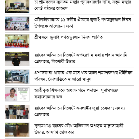
চা শ্রমিকদের ন্যূনতম মজুরি পুনর্নির্ধারণের দাবি, নতুন মজুরি
বোর্ড গঠনের আহরণ
মৌলভীবাজারে ১১ দলীয় ঐক্যের জুলাই গণঅভ্যুত্থান দিবস
উপলক্ষে আলোচনা সভা
শ্রীমঙ্গলে জুলাই গণঅভ্যুত্থান দিবস পালিত
র‍্যাবের অভিযানে সিলেটে অপহরণ মামলার প্রধান আসামি
গ্রেফতার, কিশোরী উদ্ধার
প্রশাসক না থাকায় এক মাস ধরে অচল শমশেরনগর ইউনিয়ন
পরিষদ, ভোগান্তিতে হাজারো মানুষ
আত্তীকৃত শিক্ষককে অধ্যক্ষ পদে পদায়ন, সুনামগঞ্জে
সমালোচনার ঝড়
র‍্যাবের অভিযানে সিলেটে অনলাইন জুয়া চক্রের ৭ সদস্য
গ্রেফতার
সুনামগঞ্জে র‍্যাবের যৌথ অভিযানে অপহৃত মাদ্রাসাছাত্রী
উদ্ধার, আসামি গ্রেফতার