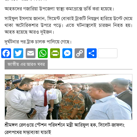
আহতদের গজারিয়া উপজেলা স্বাস্থ্য কমপ্লেক্সে ভর্তি করা হয়েছে।
সাইফুল ইসলাম জানান, সিমেন্ট বোঝাই ট্রাকটি নিয়ন্ত্রণ হারিয়ে উল্টে থেমে
থাকা অটোরিকশার উপরে পড়ে। এতে ঘটনাস্থলেই চারজন নিহত হয়।
আহত হয়েছে আরও দুইজন।
দুর্ঘটনার পর ট্রাক চালক পালিয়ে গেছে।
Facebook
Twitter
Email
WhatsApp
PrintFriendly
Messenger
Copy
Share
Link
জাতীয় এর আরও খবর
শ্রীমঙ্গল রেলওয়ে স্টেশন পরিদর্শনে মন্ত্রী আরিফুল হক, সিলেট-জাফলং
রেলপথের সম্ভাব্যতা যাচাই