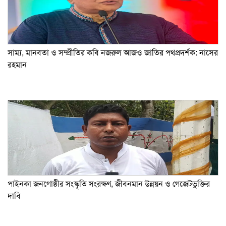
সাম্য, মানবতা ও সম্প্রীতির কবি নজরুল আজও জাতির পথপ্রদর্শক: নাসের
রহমান
পাইনকা জনগোষ্ঠীর সংস্কৃতি সংরক্ষণ, জীবনমান উন্নয়ন ও গেজেটভুক্তির
দাবি