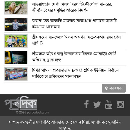
লাউয়াছড়ায় দেখা মিলল বিরল ‘উল্টোলেজি’ বানরের,
জীববৈচিত্র্যের সমৃদ্ধির আরেক নিদর্শন
রাজনগরের ডাকাতি মামলার সাজাপ্রাপ্ত পলাতক আসামি
চট্টগ্রামে গ্রেফতার
শ্রীমঙ্গলের ধানক্ষেতে মিলল অজগর, সচেতনতায় রক্ষা পেল
প্রাণীটি
শ্রীমঙ্গলে অবৈধ বালু উত্তোলনের বিরুদ্ধে মোবাইল কোর্ট
অভিযান, ট্রাক জব্দ
মিথ্যা মামলা প্রত্যাহার ও দ্রুত চা শ্রমিক ইউনিয়ন নির্বাচন
দাবিতে চা শ্রমিকদের মানববন্ধন
আরও খবর
© 2025 purbodeek.com
সম্পাদকমন্ডলীর সভাপতি: আলহাজ্ব মো: চন্দন মিয়া, সম্পাদক : মুজাহিদ
আহমদ,