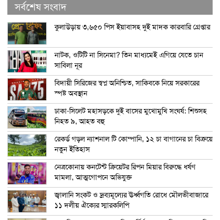
সর্বশেষ সংবাদ
কুলাউড়ায় ৩,৬৫০ পিস ইয়াবাসহ দুই মাদক কারবারি গ্রেপ্তার
নাটক, ওটিটি না সিনেমা? তিন মাধ্যমেই এগিয়ে যেতে চান
সাবিলা নূর
বিদায়ী সিরিজের স্বপ্ন অনিশ্চিত, সাকিবকে নিয়ে সরকারের
স্পষ্ট অবস্থান
ঢাকা-সিলেট মহাসড়কে দুই বাসের মুখোমুখি সংঘর্ষ: শিশুসহ
নিহত ৯, আহত বহু
রেকর্ড গড়ল ন্যাশনাল টি কোম্পানি, ১২ চা বাগানের চা বিক্রয়ে
নতুন ইতিহাস
নেত্রকোনায় কনটেন্ট ক্রিয়েটর রিপন মিয়ার বিরুদ্ধে ধর্ষণ
মামলা, আত্মগোপনে অভিযুক্ত
জ্বালানি সংকট ও দ্রব্যমূল্যের ঊর্ধ্বগতি রোধে মৌলভীবাজারে
১১ দলীয় ঐক্যের স্মারকলিপি