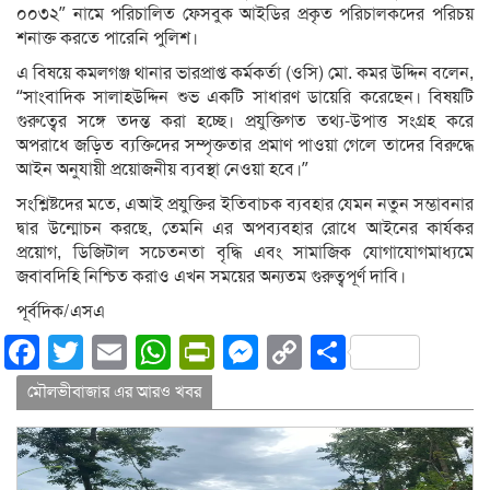
০০৩২” নামে পরিচালিত ফেসবুক আইডির প্রকৃত পরিচালকদের পরিচয়
শনাক্ত করতে পারেনি পুলিশ।
এ বিষয়ে কমলগঞ্জ থানার ভারপ্রাপ্ত কর্মকর্তা (ওসি) মো. কমর উদ্দিন বলেন,
“সাংবাদিক সালাহউদ্দিন শুভ একটি সাধারণ ডায়েরি করেছেন। বিষয়টি
গুরুত্বের সঙ্গে তদন্ত করা হচ্ছে। প্রযুক্তিগত তথ্য-উপাত্ত সংগ্রহ করে
অপরাধে জড়িত ব্যক্তিদের সম্পৃক্ততার প্রমাণ পাওয়া গেলে তাদের বিরুদ্ধে
আইন অনুযায়ী প্রয়োজনীয় ব্যবস্থা নেওয়া হবে।”
সংশ্লিষ্টদের মতে, এআই প্রযুক্তির ইতিবাচক ব্যবহার যেমন নতুন সম্ভাবনার
দ্বার উন্মোচন করছে, তেমনি এর অপব্যবহার রোধে আইনের কার্যকর
প্রয়োগ, ডিজিটাল সচেতনতা বৃদ্ধি এবং সামাজিক যোগাযোগমাধ্যমে
জবাবদিহি নিশ্চিত করাও এখন সময়ের অন্যতম গুরুত্বপূর্ণ দাবি।
পূর্বদিক/এসএ
Facebook
Twitter
Email
WhatsApp
PrintFriendly
Messenger
Copy
Share
Link
মৌলভীবাজার এর আরও খবর