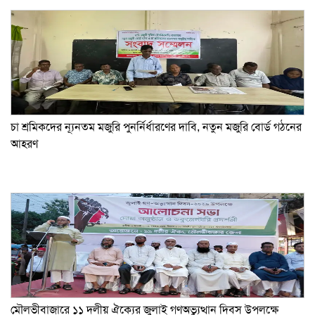
চা শ্রমিকদের ন্যূনতম মজুরি পুনর্নির্ধারণের দাবি, নতুন মজুরি বোর্ড গঠনের
আহরণ
মৌলভীবাজারে ১১ দলীয় ঐক্যের জুলাই গণঅভ্যুত্থান দিবস উপলক্ষে