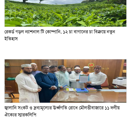
রেকর্ড গড়ল ন্যাশনাল টি কোম্পানি, ১২ চা বাগানের চা বিক্রয়ে নতুন
ইতিহাস
জ্বালানি সংকট ও দ্রব্যমূল্যের ঊর্ধ্বগতি রোধে মৌলভীবাজারে ১১ দলীয়
ঐক্যের স্মারকলিপি