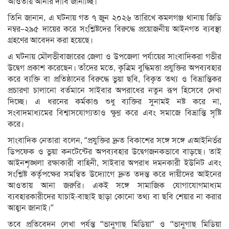
আওতায় আনার দাবি জানাচ্ছি।”
তিনি জানান, এ ঘটনায় গত ৭ জুন ২০২৬ তারিখে কমলগঞ্জ থানায় জিডি
নম্বর–২৯৫ দায়ের করে সংশ্লিষ্টদের বিরুদ্ধে প্রয়োজনীয় আইনগত ব্যবস্থা
গ্রহণের আবেদন করা হয়েছে।
এ ঘটনায় মৌলভীবাজারের জেলা ও উপজেলা পর্যায়ের সাংবাদিকরা গভীর
উদ্বেগ প্রকাশ করেছেন। তাঁদের মতে, কৃত্রিম বুদ্ধিমত্তা প্রযুক্তির অপব্যবহার
করে ব্যক্তি বা প্রতিষ্ঠানের বিরুদ্ধে ভুয়া ছবি, বিকৃত তথ্য ও বিভ্রান্তিকর
প্রচারণা চালানো বর্তমানে সাইবার অপরাধের নতুন রূপ হিসেবে দেখা
দিচ্ছে। এ ধরনের কর্মকাণ্ড শুধু ব্যক্তির সুনামই নষ্ট করে না,
সংবাদমাধ্যমের বিশ্বাসযোগ্যতাও ক্ষুণ্ন করে এবং সমাজে বিভ্রান্তি সৃষ্টি
করে।
সাংবাদিক নেতারা বলেন, “প্রযুক্তির দ্রুত বিকাশের সঙ্গে সঙ্গে এআইনির্ভর
ডিপফেক ও ভুয়া কনটেন্টের অপব্যবহার উদ্বেগজনকভাবে বাড়ছে। তাই
আইনশৃঙ্খলা রক্ষাকারী বাহিনী, সাইবার অপরাধ দমনকারী ইউনিট এবং
সংশ্লিষ্ট কর্তৃপক্ষের সমন্বিত উদ্যোগে দ্রুত তদন্ত করে দায়ীদের আইনের
আওতায় আনা জরুরি। একই সঙ্গে সামাজিক যোগাযোগমাধ্যম
ব্যবহারকারীদের যাচাই-বাছাই ছাড়া কোনো তথ্য বা ছবি শেয়ার না করার
আহ্বান জানাই।”
তবে প্রতিবেদন লেখা পর্যন্ত “ভানুগাছ মিডিয়া” ও “ভানুগাছ মিডিয়া