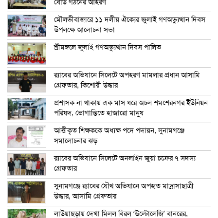
বোর্ড গঠনের আহরণ
মৌলভীবাজারে ১১ দলীয় ঐক্যের জুলাই গণঅভ্যুত্থান দিবস
উপলক্ষে আলোচনা সভা
শ্রীমঙ্গলে জুলাই গণঅভ্যুত্থান দিবস পালিত
র‍্যাবের অভিযানে সিলেটে অপহরণ মামলার প্রধান আসামি
গ্রেফতার, কিশোরী উদ্ধার
প্রশাসক না থাকায় এক মাস ধরে অচল শমশেরনগর ইউনিয়ন
পরিষদ, ভোগান্তিতে হাজারো মানুষ
আত্তীকৃত শিক্ষককে অধ্যক্ষ পদে পদায়ন, সুনামগঞ্জে
সমালোচনার ঝড়
র‍্যাবের অভিযানে সিলেটে অনলাইন জুয়া চক্রের ৭ সদস্য
গ্রেফতার
সুনামগঞ্জে র‍্যাবের যৌথ অভিযানে অপহৃত মাদ্রাসাছাত্রী
উদ্ধার, আসামি গ্রেফতার
লাউয়াছড়ায় দেখা মিলল বিরল ‘উল্টোলেজি’ বানরের,