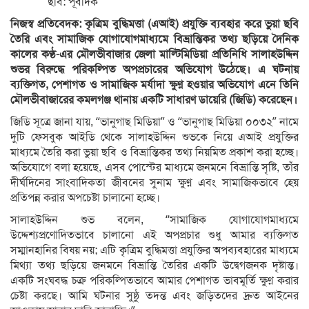
ছবি: পূর্বদিক
নিজস্ব প্রতিবেদক: কৃত্রিম বুদ্ধিমত্তা (এআই) প্রযুক্তি ব্যবহার করে ভুয়া ছবি
তৈরি এবং সামাজিক যোগাযোগমাধ্যমে বিভ্রান্তিকর তথ্য ছড়িয়ে দৈনিক
কালের কণ্ঠ-এর মৌলভীবাজার জেলা মাল্টিমিডিয়া প্রতিনিধি সালাহউদ্দিন
শুভর বিরুদ্ধে পরিকল্পিত অপপ্রচারের অভিযোগ উঠেছে। এ ঘটনায়
ব্যক্তিগত, পেশাগত ও সামাজিক মর্যাদা ক্ষুণ্ন হওয়ার অভিযোগ এনে তিনি
মৌলভীবাজারের কমলগঞ্জ থানায় একটি সাধারণ ডায়েরি (জিডি) করেছেন।
জিডি সূত্রে জানা যায়, “ভানুগাছ মিডিয়া” ও “ভানুগাছ মিডিয়া ০০৩২” নামে
দুটি ফেসবুক আইডি থেকে সালাহউদ্দিন শুভকে নিয়ে এআই প্রযুক্তির
মাধ্যমে তৈরি করা ভুয়া ছবি ও বিভ্রান্তিকর তথ্য নিয়মিত প্রকাশ করা হচ্ছে।
অভিযোগে বলা হয়েছে, এসব পোস্টের মাধ্যমে জনমনে বিভ্রান্তি সৃষ্টি, তাঁর
দীর্ঘদিনের সাংবাদিকতা জীবনের সুনাম ক্ষুণ্ন এবং সামাজিকভাবে হেয়
প্রতিপন্ন করার অপচেষ্টা চালানো হচ্ছে।
সালাহউদ্দিন শুভ বলেন, “সামাজিক যোগাযোগমাধ্যমে
উদ্দেশ্যপ্রণোদিতভাবে চালানো এই অপপ্রচার শুধু আমার ব্যক্তিগত
সম্মানহানির বিষয় নয়; এটি কৃত্রিম বুদ্ধিমত্তা প্রযুক্তির অপব্যবহারের মাধ্যমে
মিথ্যা তথ্য ছড়িয়ে জনমনে বিভ্রান্তি তৈরির একটি উদ্বেগজনক দৃষ্টান্ত।
একটি সংঘবদ্ধ চক্র পরিকল্পিতভাবে আমার পেশাগত ভাবমূর্তি ক্ষুণ্ন করার
চেষ্টা করছে। আমি ঘটনার সুষ্ঠু তদন্ত এবং জড়িতদের দ্রুত আইনের