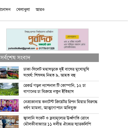
িনোদন
খেলাধুলা
আরও
সর্বশেষ সংবাদ
ঢাকা-সিলেট মহাসড়কে দুই বাসের মুখোমুখি
সংঘর্ষ: শিশুসহ নিহত ৯, আহত বহু
রেকর্ড গড়ল ন্যাশনাল টি কোম্পানি, ১২ চা
বাগানের চা বিক্রয়ে নতুন ইতিহাস
নেত্রকোনায় কনটেন্ট ক্রিয়েটর রিপন মিয়ার বিরুদ্ধে
ধর্ষণ মামলা, আত্মগোপনে অভিযুক্ত
জ্বালানি সংকট ও দ্রব্যমূল্যের ঊর্ধ্বগতি রোধে
মৌলভীবাজারে ১১ দলীয় ঐক্যের স্মারকলিপি