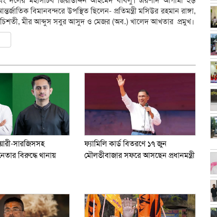
ুদ এবং দলের মহাসচিব জিয়াউদ্দিন আহমেদ বাবলু। এরশাদ আগামী ২৬
্জাতিক বিমানবন্দরে উপস্থিত ছিলেন- প্রতিমন্ত্রী মসিউর রহমান রাঙ্গা,
চিশতী, মীর আব্দুস সবুর আসুদ ও মেজর (অব.) খালেদ আখতার প্রমুখ।
ly
er
are
ফ্যামিলি কার্ড বিতরণে ১৭ জুন
ওয়ারী-সারজিসসহ
মৌলভীবাজার সফরে আসছেন প্রধানমন্ত্রী
তার বিরুদ্ধে থানায়