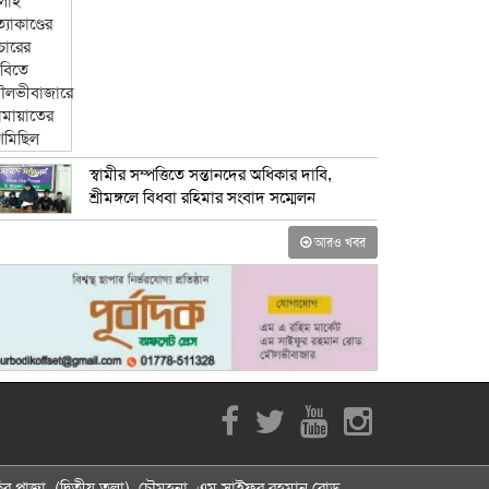
স্বামীর সম্পত্তিতে সন্তানদের অধিকার দাবি,
শ্রীমঙ্গলে বিধবা রহিমার সংবাদ সম্মেলন
আরও খবর
র প্লাজা, (দ্বিতীয় তলা), চৌমুহনা, এম সাইফুর রহমান রোড,