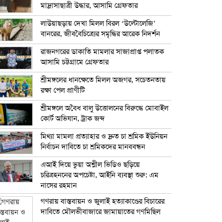
মাদ্রাসাছাত্রী উদ্ধার, আসামি গ্রেফতার
লাউয়াছড়ায় দেখা মিলল বিরল ‘উল্টোলেজি’
বানরের, জীববৈচিত্র্যের সমৃদ্ধির আরেক নিদর্শন
রাজনগরের ডাকাতি মামলার সাজাপ্রাপ্ত পলাতক
আসামি চট্টগ্রামে গ্রেফতার
শ্রীমঙ্গলের ধানক্ষেতে মিলল অজগর, সচেতনতায়
রক্ষা পেল প্রাণীটি
শ্রীমঙ্গলে অবৈধ বালু উত্তোলনের বিরুদ্ধে মোবাইল
কোর্ট অভিযান, ট্রাক জব্দ
মিথ্যা মামলা প্রত্যাহার ও দ্রুত চা শ্রমিক ইউনিয়ন
নির্বাচন দাবিতে চা শ্রমিকদের মানববন্ধন
এআই দিয়ে ভুয়া অশ্লীল ভিডিও ছড়িয়ে
চরিত্রহননের অপচেষ্টা, আইনি ব্যবস্থা শুরু: এম
নাসের রহমান
গণরায় বাস্তবায়ন ও জুলাই হত্যাকাণ্ডের বিচারের
দাবিতে মৌলভীবাজারে জামায়াতের গণমিছিল