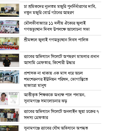
চা শ্রমিকদের ন্যূনতম মজুরি পুনর্নির্ধারণের দাবি,
নতুন মজুরি বোর্ড গঠনের আহরণ
মৌলভীবাজারে ১১ দলীয় ঐক্যের জুলাই
গণঅভ্যুত্থান দিবস উপলক্ষে আলোচনা সভা
শ্রীমঙ্গলে জুলাই গণঅভ্যুত্থান দিবস পালিত
র‍্যাবের অভিযানে সিলেটে অপহরণ মামলার প্রধান
আসামি গ্রেফতার, কিশোরী উদ্ধার
প্রশাসক না থাকায় এক মাস ধরে অচল
শমশেরনগর ইউনিয়ন পরিষদ, ভোগান্তিতে
হাজারো মানুষ
আত্তীকৃত শিক্ষককে অধ্যক্ষ পদে পদায়ন,
সুনামগঞ্জে সমালোচনার ঝড়
র‍্যাবের অভিযানে সিলেটে অনলাইন জুয়া চক্রের ৭
সদস্য গ্রেফতার
সুনামগঞ্জে র‍্যাবের যৌথ অভিযানে অপহৃত