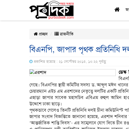
জ
প্রচ্ছদ
রাজনীতি
বিএনপি, জাপার পৃথক প্রতিনিধি 
প্রকাশিত হয়েছে : ২১ সেপ্টেম্বর ২০১৪, ১০:২২ পূর্বাহ্ণ
ডেস্ক 
বিএনপ
গেছে। বিএনপির স্থায়ী কমিটির সদস্য ড. আব্দুল মঈন খানের
চেয়ারম্যান এইচ এম এরশাদের নেতৃত্বে দলটির একটি প্রতিন
এছাড়া জাপার সাবেক মহাসচিব এবিএম রুহুল আমিন হাওল
উদ্দেশে ঢাকা ছাড়ে।
পৃথকভাবে গেলেও তিনটি প্রতিনিধি দলই চীনা কমিউনিস্ট পার
জাপার সংবাদ বিজ্ঞপ্তিতে জানানো হয়েছে, এরশাদ শনিবা
‘আন্তর্জাতিক শান্তি দিবস’- এর সম্মেলনে যোগ দিতে চীন র