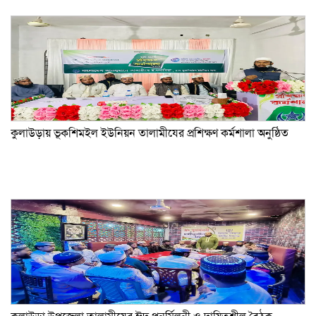
কুলাউড়ায় ভূকশিমইল ইউনিয়ন তালামীযের প্রশিক্ষণ কর্মশালা অনুষ্ঠিত