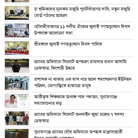
চা শ্রমিকদের ন্যূনতম মজুরি পুনর্নির্ধারণের দাবি, নতুন মজুরি
বোর্ড গঠনের আহরণ
মৌলভীবাজারে ১১ দলীয় ঐক্যের জুলাই গণঅভ্যুত্থান দিবস
উপলক্ষে আলোচনা সভা
শ্রীমঙ্গলে জুলাই গণঅভ্যুত্থান দিবস পালিত
র‍্যাবের অভিযানে সিলেটে অপহরণ মামলার প্রধান আসামি
গ্রেফতার, কিশোরী উদ্ধার
প্রশাসক না থাকায় এক মাস ধরে অচল শমশেরনগর ইউনিয়ন
পরিষদ, ভোগান্তিতে হাজারো মানুষ
আত্তীকৃত শিক্ষককে অধ্যক্ষ পদে পদায়ন, সুনামগঞ্জে
সমালোচনার ঝড়
র‍্যাবের অভিযানে সিলেটে অনলাইন জুয়া চক্রের ৭ সদস্য
গ্রেফতার
সুনামগঞ্জে র‍্যাবের যৌথ অভিযানে অপহৃত মাদ্রাসাছাত্রী