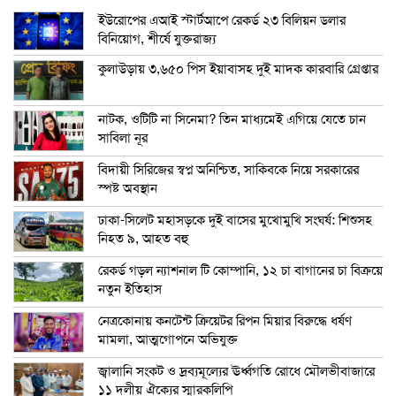
ইউরোপের এআই স্টার্টআপে রেকর্ড ২৩ বিলিয়ন ডলার
বিনিয়োগ, শীর্ষে যুক্তরাজ্য
কুলাউড়ায় ৩,৬৫০ পিস ইয়াবাসহ দুই মাদক কারবারি গ্রেপ্তার
নাটক, ওটিটি না সিনেমা? তিন মাধ্যমেই এগিয়ে যেতে চান
সাবিলা নূর
বিদায়ী সিরিজের স্বপ্ন অনিশ্চিত, সাকিবকে নিয়ে সরকারের
স্পষ্ট অবস্থান
ঢাকা-সিলেট মহাসড়কে দুই বাসের মুখোমুখি সংঘর্ষ: শিশুসহ
নিহত ৯, আহত বহু
রেকর্ড গড়ল ন্যাশনাল টি কোম্পানি, ১২ চা বাগানের চা বিক্রয়ে
নতুন ইতিহাস
নেত্রকোনায় কনটেন্ট ক্রিয়েটর রিপন মিয়ার বিরুদ্ধে ধর্ষণ
মামলা, আত্মগোপনে অভিযুক্ত
জ্বালানি সংকট ও দ্রব্যমূল্যের ঊর্ধ্বগতি রোধে মৌলভীবাজারে
১১ দলীয় ঐক্যের স্মারকলিপি