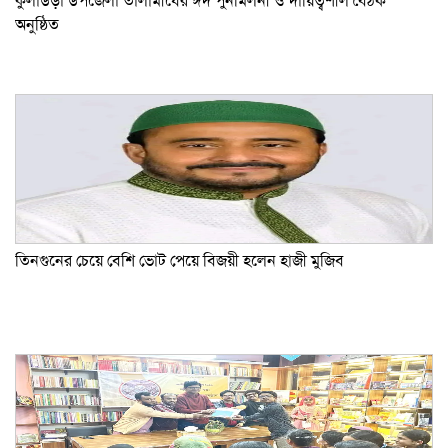
কুলাউড়া উপজেলা তালামীযের ঈদ পুনর্মিলনী ও দায়িত্বশীল বৈঠক
অনুষ্ঠিত
তিনগুনের চেয়ে বেশি ভোট পেয়ে বিজয়ী হলেন হাজী মুজিব