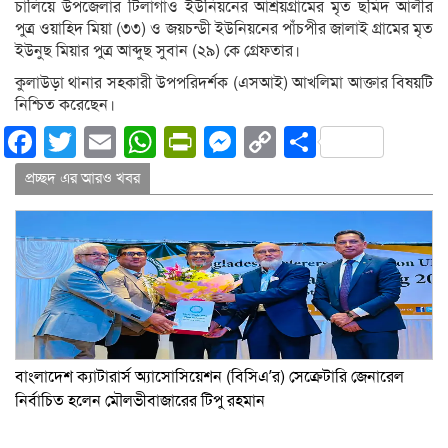
চালিয়ে উপজেলার টিলাগাও ইউনিয়নের আশ্রয়গ্রামের মৃত ছমিদ আলীর
পুত্র ওয়াহিদ মিয়া (৩৩) ও জয়চন্ডী ইউনিয়নের পাঁচপীর জালাই গ্রামের মৃত
ইউনুছ মিয়ার পুত্র আব্দুছ সুবান (২৯) কে গ্রেফতার।
কুলাউড়া থানার সহকারী উপপরিদর্শক (এসআই) আখলিমা আক্তার বিষয়টি
নিশ্চিত করেছেন।
Facebook
Twitter
Email
WhatsApp
PrintFriendly
Messenger
Copy
Share
Link
প্রচ্ছদ এর আরও খবর
বাংলাদেশ ক্যাটারার্স অ্যাসোসিয়েশন (বিসিএ’র) সেক্রেটারি জেনারেল
নির্বাচিত হলেন মৌলভীবাজারের টিপু রহমান