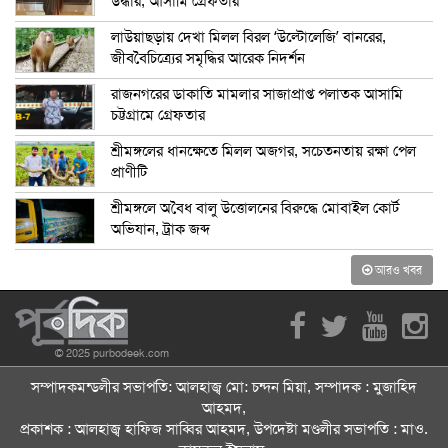
উদ্ধার, আসামি গ্রেফতার
লাউয়াছড়ায় দেখা মিলল বিরল ‘উল্টোলেজি’ বানরের,
জীববৈচিত্র্যের সমৃদ্ধির আরেক নিদর্শন
রাজনগরের ডাকাতি মামলার সাজাপ্রাপ্ত পলাতক আসামি
চট্টগ্রামে গ্রেফতার
শ্রীমঙ্গলের ধানক্ষেতে মিলল অজগর, সচেতনতায় রক্ষা পেল
প্রাণীটি
শ্রীমঙ্গলে অবৈধ বালু উত্তোলনের বিরুদ্ধে মোবাইল কোর্ট
অভিযান, ট্রাক জব্দ
আরও খবর
© 2025 purbodeek.com
সম্পাদকমন্ডলীর সভাপতি: আলহাজ্ব মো: চন্দন মিয়া, সম্পাদক : মুজাহিদ
আহমদ,
প্রকাশক : আলহাজ্ব হাফিজ সাব্বির আহমদ, উপদেষ্টা মণ্ডলীর সভাপতি : মাও.