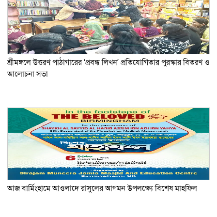
শ্রীমঙ্গলে উত্তরণ পাঠাগারের ‘প্রবন্ধ লিখন’ প্রতিযোগিতার পুরস্কার বিতরণ ও
আলোচনা সভা
আজ বার্মিংহামে আওলাদে রাসুলের আগমন উপলক্ষ্যে বিশেষ মাহফিল