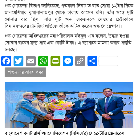
শুল্ক গোয়েন্দা বিভাগ জানিয়েছে, গতকাল দিবাগত রাত সোয়া ১২টার দিকে
মালয়েশিয়ার কুয়ালালামপুর থেকে ঢাকায় আসেন রনি। তাঁর সঙ্গে দুটি
সোনার বার ছিল। বার দুটি অন্য একজনকে দেওয়ার চেষ্টাকালে
বিমানবন্দরের ট্রানজিট লাউঞ্জে তাঁকে আটক করেন শুল্ক গোয়েন্দারা।
শুল্ক গোয়েন্দা অধিদপ্তরের মহাপরিচালক মঈনুল খান বলেন, উদ্ধার হওয়া
সোনার বারের মূল্য প্রায় এক কোটি টাকা। এ ব্যাপারে মামলা করার প্রস্তুতি
চলছে।
Facebook
Twitter
Email
WhatsApp
PrintFriendly
Messenger
Copy
Share
Link
প্রচ্ছদ এর আরও খবর
বাংলাদেশ ক্যাটারার্স অ্যাসোসিয়েশন (বিসিএ’র) সেক্রেটারি জেনারেল