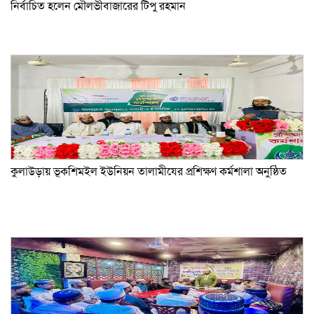
নির্বাচিত হলেন মৌলভীবাজারের টিপু রহমান
কুলাউড়ায় ভূকশিমইল ইউনিয়ন তালামীযের প্রশিক্ষণ কর্মশালা অনুষ্ঠিত