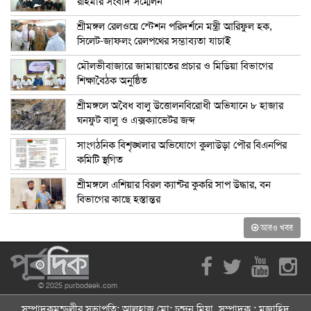
রহিমার সংবাদ সম্মেলন
শ্রীমঙ্গল রেলওয়ে স্টেশন পরিদর্শনে মন্ত্রী আরিফুল হক,
সিলেট-জাফলং রেলপথের সম্ভাব্যতা যাচাই
মৌলভীবাজারে জামায়াতের প্রচার ও মিডিয়া বিভাগের
শিক্ষাবৈঠক অনুষ্ঠিত
শ্রীমঙ্গলে অবৈধ বালু উত্তোলনবিরোধী অভিযানে ৮ হাজার
ঘনফুট বালু ও এক্সক্যাভেটর জব্দ
সাংগঠনিক বিশৃঙ্খলার অভিযোগে কুলাউড়া পৌর বিএনপির
কমিটি স্থগিত
শ্রীমঙ্গলে এশিয়ার বিরল ক্যান্টর কুকরি সাপ উদ্ধার, বন
বিভাগের কাছে হস্তান্তর
আরও খবর
© 2025 purbodeek.com
সম্পাদকমন্ডলীর সভাপতি: আলহাজ্ব মো: চন্দন মিয়া, সম্পাদক : মুজাহিদ