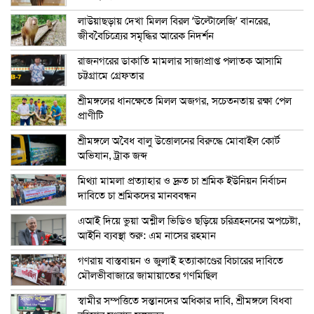
লাউয়াছড়ায় দেখা মিলল বিরল ‘উল্টোলেজি’ বানরের,
জীববৈচিত্র্যের সমৃদ্ধির আরেক নিদর্শন
রাজনগরের ডাকাতি মামলার সাজাপ্রাপ্ত পলাতক আসামি
চট্টগ্রামে গ্রেফতার
শ্রীমঙ্গলের ধানক্ষেতে মিলল অজগর, সচেতনতায় রক্ষা পেল
প্রাণীটি
শ্রীমঙ্গলে অবৈধ বালু উত্তোলনের বিরুদ্ধে মোবাইল কোর্ট
অভিযান, ট্রাক জব্দ
মিথ্যা মামলা প্রত্যাহার ও দ্রুত চা শ্রমিক ইউনিয়ন নির্বাচন
দাবিতে চা শ্রমিকদের মানববন্ধন
এআই দিয়ে ভুয়া অশ্লীল ভিডিও ছড়িয়ে চরিত্রহননের অপচেষ্টা,
আইনি ব্যবস্থা শুরু: এম নাসের রহমান
গণরায় বাস্তবায়ন ও জুলাই হত্যাকাণ্ডের বিচারের দাবিতে
মৌলভীবাজারে জামায়াতের গণমিছিল
স্বামীর সম্পত্তিতে সন্তানদের অধিকার দাবি, শ্রীমঙ্গলে বিধবা