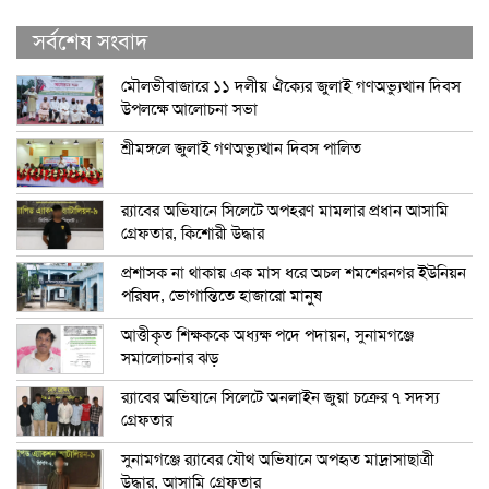
সর্বশেষ সংবাদ
মৌলভীবাজারে ১১ দলীয় ঐক্যের জুলাই গণঅভ্যুত্থান দিবস
উপলক্ষে আলোচনা সভা
শ্রীমঙ্গলে জুলাই গণঅভ্যুত্থান দিবস পালিত
র‍্যাবের অভিযানে সিলেটে অপহরণ মামলার প্রধান আসামি
গ্রেফতার, কিশোরী উদ্ধার
প্রশাসক না থাকায় এক মাস ধরে অচল শমশেরনগর ইউনিয়ন
পরিষদ, ভোগান্তিতে হাজারো মানুষ
আত্তীকৃত শিক্ষককে অধ্যক্ষ পদে পদায়ন, সুনামগঞ্জে
সমালোচনার ঝড়
র‍্যাবের অভিযানে সিলেটে অনলাইন জুয়া চক্রের ৭ সদস্য
গ্রেফতার
সুনামগঞ্জে র‍্যাবের যৌথ অভিযানে অপহৃত মাদ্রাসাছাত্রী
উদ্ধার, আসামি গ্রেফতার