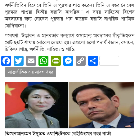
অর্থনীতিবিদ হিসেবে তিনি এ পুরস্কার লাভ করেন। তিনি এ বছর নোবেল
পুরস্কার পাওয়া দ্বিতীয় ফরাসি নাগরিক।’ এ বছর সাহিত্যে বিশেষ
অবদানের জন্য নোবেল পুরস্কার পান আরেক ফরাসি নাগরিক প্যাত্রিক
মোদিয়ানো।
গবেষণা, উদ্ভাবন ও মানবতার কল্যাণে অসামান্য অবদানের স্বীকৃতিস্বরূপ
মোট ছয়টি শাখায় নোবেল দেওয়া হয়। এগুলো হলো পদার্থবিজ্ঞান, রসায়ন,
চিকিৎসাশাস্ত্র, অর্থনীতি, সাহিত্য ও শান্তি।
Facebook
Twitter
Email
WhatsApp
PrintFriendly
Messenger
Copy
Share
Link
আন্তর্জাতিক এর আরও খবর
তিয়েনআনমেন ইস্যুতে ওয়াশিংটনকে বেইজিংয়ের কড়া বার্তা