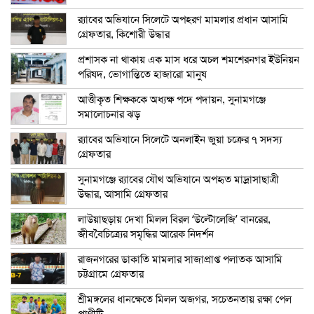
র‍্যাবের অভিযানে সিলেটে অপহরণ মামলার প্রধান আসামি
গ্রেফতার, কিশোরী উদ্ধার
প্রশাসক না থাকায় এক মাস ধরে অচল শমশেরনগর ইউনিয়ন
পরিষদ, ভোগান্তিতে হাজারো মানুষ
আত্তীকৃত শিক্ষককে অধ্যক্ষ পদে পদায়ন, সুনামগঞ্জে
সমালোচনার ঝড়
র‍্যাবের অভিযানে সিলেটে অনলাইন জুয়া চক্রের ৭ সদস্য
গ্রেফতার
সুনামগঞ্জে র‍্যাবের যৌথ অভিযানে অপহৃত মাদ্রাসাছাত্রী
উদ্ধার, আসামি গ্রেফতার
লাউয়াছড়ায় দেখা মিলল বিরল ‘উল্টোলেজি’ বানরের,
জীববৈচিত্র্যের সমৃদ্ধির আরেক নিদর্শন
রাজনগরের ডাকাতি মামলার সাজাপ্রাপ্ত পলাতক আসামি
চট্টগ্রামে গ্রেফতার
শ্রীমঙ্গলের ধানক্ষেতে মিলল অজগর, সচেতনতায় রক্ষা পেল