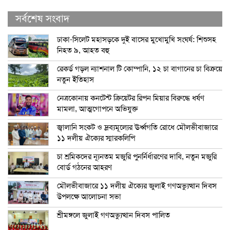
সর্বশেষ সংবাদ
ঢাকা-সিলেট মহাসড়কে দুই বাসের মুখোমুখি সংঘর্ষ: শিশুসহ
নিহত ৯, আহত বহু
রেকর্ড গড়ল ন্যাশনাল টি কোম্পানি, ১২ চা বাগানের চা বিক্রয়ে
নতুন ইতিহাস
নেত্রকোনায় কনটেন্ট ক্রিয়েটর রিপন মিয়ার বিরুদ্ধে ধর্ষণ
মামলা, আত্মগোপনে অভিযুক্ত
জ্বালানি সংকট ও দ্রব্যমূল্যের ঊর্ধ্বগতি রোধে মৌলভীবাজারে
১১ দলীয় ঐক্যের স্মারকলিপি
চা শ্রমিকদের ন্যূনতম মজুরি পুনর্নির্ধারণের দাবি, নতুন মজুরি
বোর্ড গঠনের আহরণ
মৌলভীবাজারে ১১ দলীয় ঐক্যের জুলাই গণঅভ্যুত্থান দিবস
উপলক্ষে আলোচনা সভা
শ্রীমঙ্গলে জুলাই গণঅভ্যুত্থান দিবস পালিত