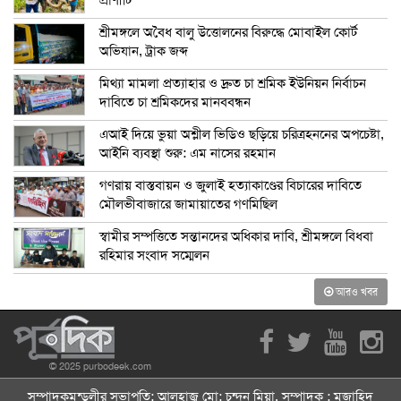
প্রাণীটি
শ্রীমঙ্গলে অবৈধ বালু উত্তোলনের বিরুদ্ধে মোবাইল কোর্ট
অভিযান, ট্রাক জব্দ
মিথ্যা মামলা প্রত্যাহার ও দ্রুত চা শ্রমিক ইউনিয়ন নির্বাচন
দাবিতে চা শ্রমিকদের মানববন্ধন
এআই দিয়ে ভুয়া অশ্লীল ভিডিও ছড়িয়ে চরিত্রহননের অপচেষ্টা,
আইনি ব্যবস্থা শুরু: এম নাসের রহমান
গণরায় বাস্তবায়ন ও জুলাই হত্যাকাণ্ডের বিচারের দাবিতে
মৌলভীবাজারে জামায়াতের গণমিছিল
স্বামীর সম্পত্তিতে সন্তানদের অধিকার দাবি, শ্রীমঙ্গলে বিধবা
রহিমার সংবাদ সম্মেলন
আরও খবর
© 2025 purbodeek.com
সম্পাদকমন্ডলীর সভাপতি: আলহাজ্ব মো: চন্দন মিয়া, সম্পাদক : মুজাহিদ