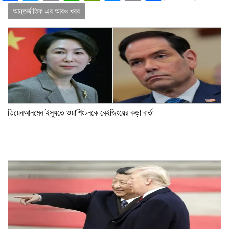
Link
আন্তর্জাতিক এর আরও খবর
তিয়েনআনমেন ইস্যুতে ওয়াশিংটনকে বেইজিংয়ের কড়া বার্তা