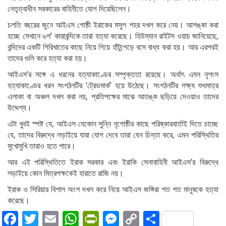
নেতৃত্বাধীন সরকারের বাহিনীতে যোগ দিয়েছিলেন।
চলতি বছরের জুনে আইএস গোষ্ঠী ইরাকের মসুল শহর দখল করে নেয়। আশঙ্কা করা
হচ্ছে সেখানে ৬শ’ কারাবন্দিকে তারা হত্যা করেছে। হিউম্যান রাইটস ওয়াচ জানিয়েছে,
বন্দিদের একটি গিরিখাতের কাছে নিয়ে গিয়ে হাঁটুগেড়ে বসে বাধ্য করা হয়। আর এরপরই
তাদের গুলি করে হত্যা করা হয়।
আইএস’র সঙ্গে এ ধরনের হত্যাকাণ্ডের সম্পৃক্ততা রয়েছে। অর্থাৎ এমন নৃশংস
হত্যাকাণ্ডের ধরন সংগঠনটির ‘ট্রেডমার্ক’ হয়ে উঠেছে। সংগঠনটির লক্ষ্য শুধমাত্র
এলাকা বা অঞ্চল দখল করা নয়, প্রতিপক্ষের মাঝে আতঙ্ক ছড়িয়ে দেওয়াও তাদের
উদ্দেশ্য।
এটা খুবই স্পষ্ট যে, আইএস যেকোন সুন্নি নৃগোষ্ঠীর কাছে পরিষ্কারবার্তাই দিতে চাচ্ছে
যে, তাদের বিরুদ্ধে লড়াইয়ে যারা যোগ দেবে তারা যেন চিন্তা করে, এমন পরিস্থিতির
মুখোমুখি তারাও হতে পারে।
আর এই পরিস্থিতিতে ইরাক সরকার এবং ইরাকি সেনাবাহিনী আইএস’র বিরুদ্ধে
লড়াইয়ে কোন মিত্রপক্ষকেই হারাতে রাজি নয়।
ইরাক ও সিরিয়ার বিশাল অংশ দখল করে নিয়ে আইএস জঙ্গিরা শত শত মানুষকে হত্যা
করেছে।
Facebook
Twitter
Email
WhatsApp
PrintFriendly
Messenger
Copy
Share