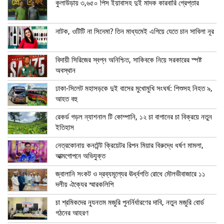
কুলাউড়ায় ৩,৬৫০ পিস ইয়াবাসহ দুই মাদক কারবারি গ্রেপ্তার
নাটক, ওটিটি না সিনেমা? তিন মাধ্যমেই এগিয়ে যেতে চান সাবিলা নূর
বিদায়ী সিরিজের স্বপ্ন অনিশ্চিত, সাকিবকে নিয়ে সরকারের স্পষ্ট
অবস্থান
ঢাকা-সিলেট মহাসড়কে দুই বাসের মুখোমুখি সংঘর্ষ: শিশুসহ নিহত ৯,
আহত বহু
রেকর্ড গড়ল ন্যাশনাল টি কোম্পানি, ১২ চা বাগানের চা বিক্রয়ে নতুন
ইতিহাস
নেত্রকোনায় কনটেন্ট ক্রিয়েটর রিপন মিয়ার বিরুদ্ধে ধর্ষণ মামলা,
আত্মগোপনে অভিযুক্ত
জ্বালানি সংকট ও দ্রব্যমূল্যের ঊর্ধ্বগতি রোধে মৌলভীবাজারে ১১
দলীয় ঐক্যের স্মারকলিপি
চা শ্রমিকদের ন্যূনতম মজুরি পুনর্নির্ধারণের দাবি, নতুন মজুরি বোর্ড
গঠনের আহরণ