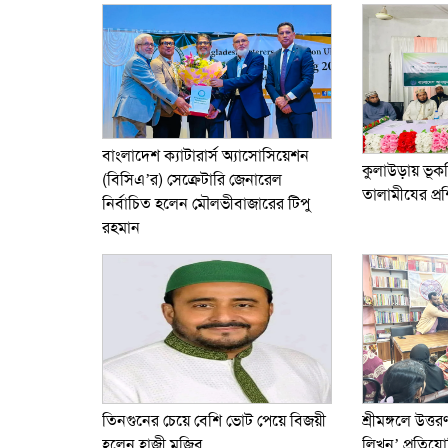
বাংলাদেশ ক্যাটারার্স অ্যাসোসিয়েশন
কুলাউড়ায় ভ
(বিসিএ’র) সেক্রেটারি জেনারেল
তালামীযের প্রশ
নির্বাচিত হলেন মৌলভীবাজারের টিপু
রহমান
তিনগুনের চেয়ে বেশি ভোট পেয়ে বিজয়ী
শ্রীমঙ্গলে উত্তর
হলেন হাজী মুজিব
লিখন’ প্রতিযো