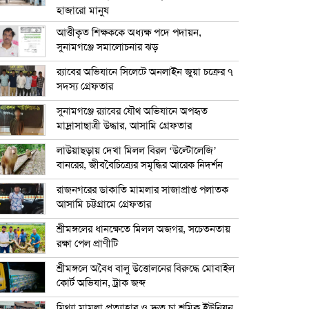
হাজারো মানুষ
আত্তীকৃত শিক্ষককে অধ্যক্ষ পদে পদায়ন,
সুনামগঞ্জে সমালোচনার ঝড়
র‍্যাবের অভিযানে সিলেটে অনলাইন জুয়া চক্রের ৭
সদস্য গ্রেফতার
সুনামগঞ্জে র‍্যাবের যৌথ অভিযানে অপহৃত
মাদ্রাসাছাত্রী উদ্ধার, আসামি গ্রেফতার
লাউয়াছড়ায় দেখা মিলল বিরল ‘উল্টোলেজি’
বানরের, জীববৈচিত্র্যের সমৃদ্ধির আরেক নিদর্শন
রাজনগরের ডাকাতি মামলার সাজাপ্রাপ্ত পলাতক
আসামি চট্টগ্রামে গ্রেফতার
শ্রীমঙ্গলের ধানক্ষেতে মিলল অজগর, সচেতনতায়
রক্ষা পেল প্রাণীটি
শ্রীমঙ্গলে অবৈধ বালু উত্তোলনের বিরুদ্ধে মোবাইল
কোর্ট অভিযান, ট্রাক জব্দ
মিথ্যা মামলা প্রত্যাহার ও দ্রুত চা শ্রমিক ইউনিয়ন