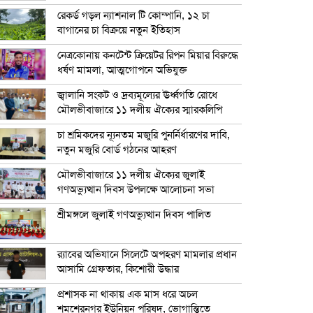
রেকর্ড গড়ল ন্যাশনাল টি কোম্পানি, ১২ চা
বাগানের চা বিক্রয়ে নতুন ইতিহাস
নেত্রকোনায় কনটেন্ট ক্রিয়েটর রিপন মিয়ার বিরুদ্ধে
ধর্ষণ মামলা, আত্মগোপনে অভিযুক্ত
জ্বালানি সংকট ও দ্রব্যমূল্যের ঊর্ধ্বগতি রোধে
মৌলভীবাজারে ১১ দলীয় ঐক্যের স্মারকলিপি
চা শ্রমিকদের ন্যূনতম মজুরি পুনর্নির্ধারণের দাবি,
নতুন মজুরি বোর্ড গঠনের আহরণ
মৌলভীবাজারে ১১ দলীয় ঐক্যের জুলাই
গণঅভ্যুত্থান দিবস উপলক্ষে আলোচনা সভা
শ্রীমঙ্গলে জুলাই গণঅভ্যুত্থান দিবস পালিত
র‍্যাবের অভিযানে সিলেটে অপহরণ মামলার প্রধান
আসামি গ্রেফতার, কিশোরী উদ্ধার
প্রশাসক না থাকায় এক মাস ধরে অচল
শমশেরনগর ইউনিয়ন পরিষদ, ভোগান্তিতে