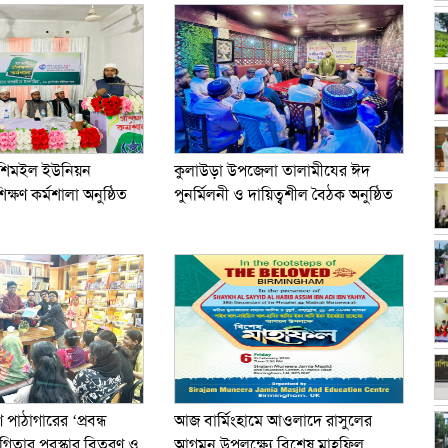
ূকশিমইল ইউনিয়ন
কুলাউড়া উপজেলা তালামীযের ঈদ
িক্ষণ কর্মশালা অনুষ্ঠিত
পুনর্মিলনী ও দায়িত্বশীল বৈঠক অনুষ্ঠিত
ণ পাঠাগারের ‘প্রবন্ধ
আজ বার্মিংহামে আওলাদে রাসুলের
গিতার পুরস্কার বিতরণ ও
আগমন উপলক্ষ্যে বিশেষ মাহফিল