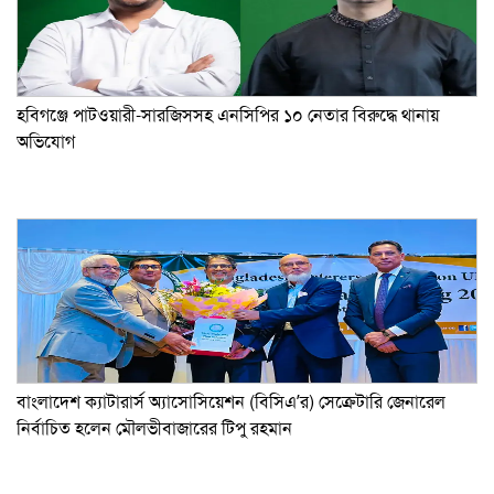
হবিগঞ্জে পাটওয়ারী-সারজিসসহ এনসিপির ১০ নেতার বিরুদ্ধে থানায়
অভিযোগ
বাংলাদেশ ক্যাটারার্স অ্যাসোসিয়েশন (বিসিএ’র) সেক্রেটারি জেনারেল
নির্বাচিত হলেন মৌলভীবাজারের টিপু রহমান