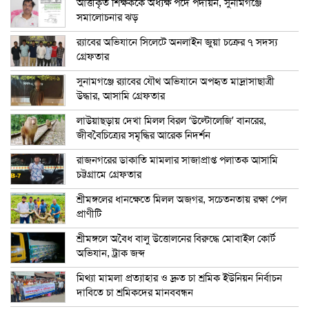
আত্তীকৃত শিক্ষককে অধ্যক্ষ পদে পদায়ন, সুনামগঞ্জে
সমালোচনার ঝড়
র‍্যাবের অভিযানে সিলেটে অনলাইন জুয়া চক্রের ৭ সদস্য
গ্রেফতার
সুনামগঞ্জে র‍্যাবের যৌথ অভিযানে অপহৃত মাদ্রাসাছাত্রী
উদ্ধার, আসামি গ্রেফতার
লাউয়াছড়ায় দেখা মিলল বিরল ‘উল্টোলেজি’ বানরের,
জীববৈচিত্র্যের সমৃদ্ধির আরেক নিদর্শন
রাজনগরের ডাকাতি মামলার সাজাপ্রাপ্ত পলাতক আসামি
চট্টগ্রামে গ্রেফতার
শ্রীমঙ্গলের ধানক্ষেতে মিলল অজগর, সচেতনতায় রক্ষা পেল
প্রাণীটি
শ্রীমঙ্গলে অবৈধ বালু উত্তোলনের বিরুদ্ধে মোবাইল কোর্ট
অভিযান, ট্রাক জব্দ
মিথ্যা মামলা প্রত্যাহার ও দ্রুত চা শ্রমিক ইউনিয়ন নির্বাচন
দাবিতে চা শ্রমিকদের মানববন্ধন