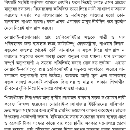
বিষয়টি সংশ্লিষ্ট কর্তৃপক্ষ আমলে নেয়নি। ফলে দিয়েই চলছে এসব গ্রামের
মানুষের চলাচল। দিনেরবেলা অতিরিক্ত ভাড়া দিয়ে যাত্রী সাধারণ যাতায়াত
করলেও সন্ধ্যার পর বাংলাবাজার ও নরসিংপুর যাওয়ার মতো কোন
যানবাহন পাওয়া যায়না। ফলে এসব এলাকার মানুষ দীর্ঘদিন ধরে দুর্ভোগ
মেনে নিয়েই যাতায়াত করছে।
নোয়ারাই-বাংলাবাজার প্রায় ১২কিলোমিটার সড়কে যাত্রী ও মাল
পরিবহনের জন্য ব্যবহৃত হচ্ছে অটোটেম্পু, ফোরস্ট্রোক, পাওয়ার টিলার।
সড়কের জন্মলগ্ন থেকেই ভারী যানবাহন এ সড়ক দিয়ে যাতায়াত না
করলেও সড়কের করুণ অবস্থা দেখে অনুভব করা যায়না। যান চলাচলে
সম্পূর্ণ অনুপযোগী এ সড়কে প্রতিদিনই ঘটছে ছোট-বড় দূর্ঘটনা। এছাড়া
নোয়ারাই-নরসিংপুর প্রায় ১০কিলোমিটার সড়কও সংস্কারের অভাবে যান
চলাচলে অনুপযোগী হয়ে উঠেছে। আজমত আলী স্কুল এন্ড কলেজসহ
সড়ক সংলগ্ন কয়েকটি প্রাথমিক বিদ্যালয় ও মাদ্রাসা থাকায় শিক্ষার্থীরা
জীবনের ঝুঁকি নিয়ে বিদ্যালয়ে আসা-যাওয়া করছে।
শিক্ষার্থীদের নিরাপত্তার জন্য স্থানীয় লোকজন বারবার সড়ক সংস্কারের দাবী
করেও নিস্ফল হয়েছেন। নোয়ারাই-বাংলাবাজার ইউনিয়নের বাসিন্দারা
দ্রুত সড়ক সংস্কারের জন্য স্থানীয় এমপির হস্তক্ষেপ কামনা করেছেন। ছাতক
উপজেলা প্রকৌশলী জানান, ইতিমধ্যেই সড়ক সংস্কারের সকল ব্যবস্থা গ্রহণ
ও ২কোটি টাকা সংস্কার কাজে ব্যয় ধরে স্থানীয় সরকার মন্ত্রনালয়ে প্রেরণ
করা হয়েছে। বর্ষা মৌসুমের শেষের দিকে দরপত্র আহবান করার সম্ভাবনা