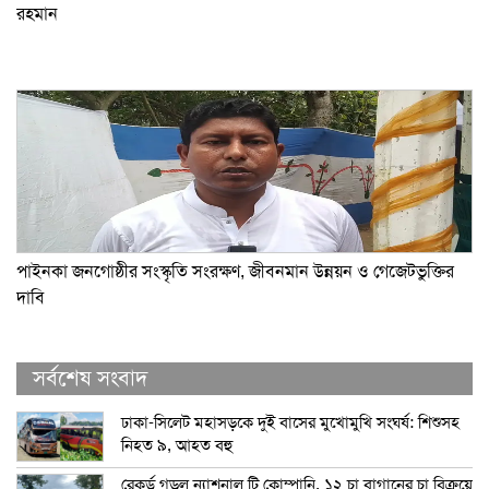
রহমান
পাইনকা জনগোষ্ঠীর সংস্কৃতি সংরক্ষণ, জীবনমান উন্নয়ন ও গেজেটভুক্তির
দাবি
সর্বশেষ সংবাদ
ঢাকা-সিলেট মহাসড়কে দুই বাসের মুখোমুখি সংঘর্ষ: শিশুসহ
নিহত ৯, আহত বহু
রেকর্ড গড়ল ন্যাশনাল টি কোম্পানি, ১২ চা বাগানের চা বিক্রয়ে