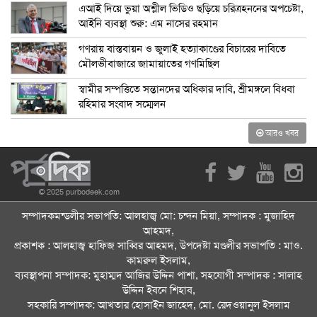
এআই দিয়ে ভুয়া অশ্লীল ভিডিও ছড়িয়ে চরিত্রহননের অপচেষ্টা,
আইনি ব্যবস্থা শুরু: এম নাসের রহমান
গণরায় বাস্তবায়ন ও জুলাই হত্যাকাণ্ডের বিচারের দাবিতে
মৌলভীবাজারে জামায়াতের গণমিছিল
স্বামীর সম্পত্তিতে সন্তানদের অধিকার দাবি, শ্রীমঙ্গলে বিধবা
রহিমার সংবাদ সম্মেলন
আরও খবর
© 2025 purbodeek.com
সম্পাদকমন্ডলীর সভাপতি: আলহাজ্ব মো: চন্দন মিয়া, সম্পাদক : মুজাহিদ
আহমদ,
প্রকাশক : আলহাজ্ব হাফিজ সাব্বির আহমদ, উপদেষ্টা মণ্ডলীর সভাপতি : মাও.
কামরুল ইসলাম,
ব্যবস্থাপনা সম্পাদক: মুহাম্মদ আজির উদ্দিন পাশা, সহযোগী সম্পাদক : সালাহ
উদ্দিন ইবনে শিহাব,
সহকারি সম্পাদক: আখতার হোসাইন জাহেদ, মো. রেদওয়ানুল ইসলাম