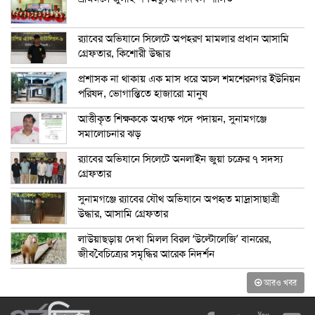
র‍্যাবের অভিযানে সিলেটে অপহরণ মামলার প্রধান আসামি
গ্রেফতার, কিশোরী উদ্ধার
প্রশাসক না থাকায় এক মাস ধরে অচল শমশেরনগর ইউনিয়ন
পরিষদ, ভোগান্তিতে হাজারো মানুষ
আত্তীকৃত শিক্ষককে অধ্যক্ষ পদে পদায়ন, সুনামগঞ্জে
সমালোচনার ঝড়
র‍্যাবের অভিযানে সিলেটে অনলাইন জুয়া চক্রের ৭ সদস্য
গ্রেফতার
সুনামগঞ্জে র‍্যাবের যৌথ অভিযানে অপহৃত মাদ্রাসাছাত্রী
উদ্ধার, আসামি গ্রেফতার
লাউয়াছড়ায় দেখা মিলল বিরল ‘উল্টোলেজি’ বানরের,
জীববৈচিত্র্যের সমৃদ্ধির আরেক নিদর্শন
আরও খবর