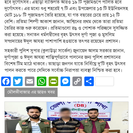
হবে দুর্গোৎসব। এছাড়া ব্যক্তিগত আরও ১৯ টি পূজামণ্ডপে পালিত হবে
দুর্গোৎসব। এর মধ্যে শুধু শহরেই ৭ টি এবং উপজেলার ১৩ টি ইউনিয়নসহ
মোট ১৮৮ টি পূজামণ্ডপ তৈরি হয়েছে, যা গত বছরের চেয়ে প্রায় ১২ টি
বেশি। প্রতিমা শিল্পী আকাশ জানান, আশ্বিনের প্রথম থেকে তারা প্রতিমা
তৈরির কাজ শুরু করেছেন। প্রতিমাগুলো রঙ ও পোশাক পরিচ্ছদে সুসজ্জিত
করা হয়েছে। সনাতন ধর্মলম্বীদের বৃহৎ উৎসব দুর্গা পূজা ও মুসলিম
সম্প্রদায়ের ঈদুল আযহা পাশাপাশি হওয়াতে তৎপর রয়েছেন প্রশাসন।
সহকারী পুলিশ সুপার (কুলাউড়া সার্কেল) জুনায়েদ আলম সরকার জানান,
দুর্গাপূজা ও ঈদুল আযহা শান্তিপূর্ণভাবে পালনের জন্য পুলিশ প্রশাসনের
বিশেষ টিম মাঠে থাকবে। তাছাড়া জনগন যাতে নির্বিঘ্নে দু’টি বৃহৎ উৎসব
পালন করতে পারে সেদিকে সর্বোচ্চ নিরাপত্তা ব্যবস্থা নিশ্চিত করা হবে।
Facebook
Twitter
Email
WhatsApp
PrintFriendly
Messenger
Copy
Share
Link
মৌলভীবাজার এর আরও খবর