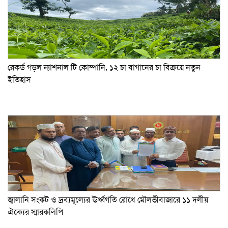
রেকর্ড গড়ল ন্যাশনাল টি কোম্পানি, ১২ চা বাগানের চা বিক্রয়ে নতুন
ইতিহাস
জ্বালানি সংকট ও দ্রব্যমূল্যের ঊর্ধ্বগতি রোধে মৌলভীবাজারে ১১ দলীয়
ঐক্যের স্মারকলিপি