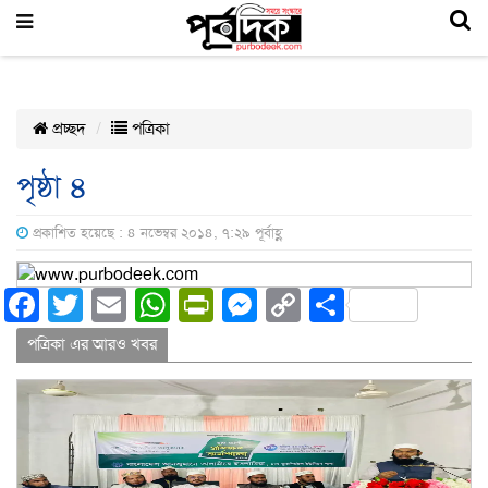
প্রচ্ছদ
পত্রিকা
পৃষ্ঠা ৪
প্রকাশিত হয়েছে : ৪ নভেম্বর ২০১৪, ৭:২৯ পূর্বাহ্ণ
Facebook
Twitter
Email
WhatsApp
PrintFriendly
Messenger
Copy
Share
Link
পত্রিকা এর আরও খবর