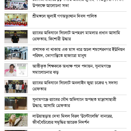
উপলক্ষে আলোচনা সভা
শ্রীমঙ্গলে জুলাই গণঅভ্যুত্থান দিবস পালিত
র‍্যাবের অভিযানে সিলেটে অপহরণ মামলার প্রধান আসামি
গ্রেফতার, কিশোরী উদ্ধার
প্রশাসক না থাকায় এক মাস ধরে অচল শমশেরনগর ইউনিয়ন
পরিষদ, ভোগান্তিতে হাজারো মানুষ
আত্তীকৃত শিক্ষককে অধ্যক্ষ পদে পদায়ন, সুনামগঞ্জে
সমালোচনার ঝড়
র‍্যাবের অভিযানে সিলেটে অনলাইন জুয়া চক্রের ৭ সদস্য
গ্রেফতার
সুনামগঞ্জে র‍্যাবের যৌথ অভিযানে অপহৃত মাদ্রাসাছাত্রী
উদ্ধার, আসামি গ্রেফতার
লাউয়াছড়ায় দেখা মিলল বিরল ‘উল্টোলেজি’ বানরের,
জীববৈচিত্র্যের সমৃদ্ধির আরেক নিদর্শন