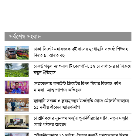
সর্বশেষ সংবাদ
ঢাকা-সিলেট মহাসড়কে দুই বাসের মুখোমুখি সংঘর্ষ: শিশুসহ
নিহত ৯, আহত বহু
রেকর্ড গড়ল ন্যাশনাল টি কোম্পানি, ১২ চা বাগানের চা বিক্রয়ে
নতুন ইতিহাস
নেত্রকোনায় কনটেন্ট ক্রিয়েটর রিপন মিয়ার বিরুদ্ধে ধর্ষণ
মামলা, আত্মগোপনে অভিযুক্ত
জ্বালানি সংকট ও দ্রব্যমূল্যের ঊর্ধ্বগতি রোধে মৌলভীবাজারে
১১ দলীয় ঐক্যের স্মারকলিপি
চা শ্রমিকদের ন্যূনতম মজুরি পুনর্নির্ধারণের দাবি, নতুন মজুরি
বোর্ড গঠনের আহরণ
মৌলভীবাজারে ১১ দলীয় ঐক্যের জুলাই গণঅভ্যুত্থান দিবস