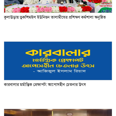
কুলাউড়ায় ভূকশিমইল ইউনিয়ন তালামীযের প্রশিক্ষণ কর্মশালা অনুষ্ঠিত
কারবালার মর্মান্তিক প্রেক্ষাপট: আপোসহীন চেতনার উৎস