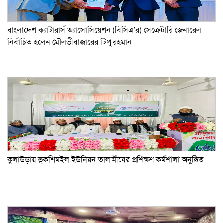
বাংলাদেশ ক্যাটারার্স অ্যাসোসিয়েশন (বিসিএ’র) সেক্রেটারি জেনারেল
নির্বাচিত হলেন মৌলভীবাজারের টিপু রহমান
কুলাউড়ায় ভূকশিমইল ইউনিয়ন তালামীযের প্রশিক্ষণ কর্মশালা অনুষ্ঠিত