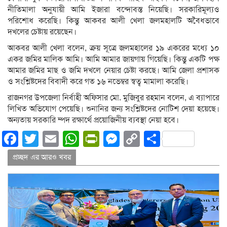
নীতিমালা অনুযায়ী আমি ইজারা বন্দোবস্ত নিয়েছি। সরকারিমূল্যও
পরিশোধ করেছি। কিন্তু আকবর আলী খেলা জলমহালটি অবৈধভাবে
দখলের চেষ্টায় রয়েছেন।
আকবর আলী খেলা বলেন, ক্রয় সূত্রে জলমহালের ১৯ একরের মধ্যে ১০
একর জমির মালিক আমি। আমি আমার জায়গায় গিয়েছি। কিন্তু একটি পক্ষ
আমার জমির মাছ ও জমি দখলে নেয়ার চেষ্টা করছে। আমি জেলা প্রশাসক
ও সংশ্লিষ্টদের বিবাদী করে গত ১৬ নভেম্বর স্বত্ব মামালা করেছি।
রাজনগর উপজেলা নির্বাহী অফিসার মো. মুজিবুর রহমান বলেন, এ ব্যাপারে
লিখিত অভিযোগ পেয়েছি। শুনানির জন্য সংশ্লিষ্টদের নোটিশ দেয়া হয়েছে।
অন্যতায় সরকারি ম্পদ রক্ষার্থে প্রয়োজিনীয় ব্যবস্থা নেয়া হবে।
Facebook
Twitter
Email
WhatsApp
PrintFriendly
Messenger
Copy
Share
Link
প্রচ্ছদ এর আরও খবর