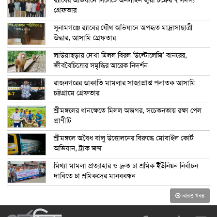
র‍্যাবের অভিযানে সিলেটে অনলাইন জুয়া চক্রের ৭ সদস্য
গ্রেফতার
সুনামগঞ্জে র‍্যাবের যৌথ অভিযানে অপহৃত মাদ্রাসাছাত্রী
উদ্ধার, আসামি গ্রেফতার
লাউয়াছড়ায় দেখা মিলল বিরল ‘উল্টোলেজি’ বানরের,
জীববৈচিত্র্যের সমৃদ্ধির আরেক নিদর্শন
রাজনগরের ডাকাতি মামলার সাজাপ্রাপ্ত পলাতক আসামি
চট্টগ্রামে গ্রেফতার
শ্রীমঙ্গলের ধানক্ষেতে মিলল অজগর, সচেতনতায় রক্ষা পেল
প্রাণীটি
শ্রীমঙ্গলে অবৈধ বালু উত্তোলনের বিরুদ্ধে মোবাইল কোর্ট
অভিযান, ট্রাক জব্দ
মিথ্যা মামলা প্রত্যাহার ও দ্রুত চা শ্রমিক ইউনিয়ন নির্বাচন
দাবিতে চা শ্রমিকদের মানববন্ধন
আরও খবর