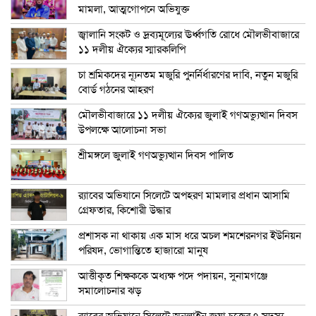
মামলা, আত্মগোপনে অভিযুক্ত
জ্বালানি সংকট ও দ্রব্যমূল্যের ঊর্ধ্বগতি রোধে মৌলভীবাজারে
১১ দলীয় ঐক্যের স্মারকলিপি
চা শ্রমিকদের ন্যূনতম মজুরি পুনর্নির্ধারণের দাবি, নতুন মজুরি
বোর্ড গঠনের আহরণ
মৌলভীবাজারে ১১ দলীয় ঐক্যের জুলাই গণঅভ্যুত্থান দিবস
উপলক্ষে আলোচনা সভা
শ্রীমঙ্গলে জুলাই গণঅভ্যুত্থান দিবস পালিত
র‍্যাবের অভিযানে সিলেটে অপহরণ মামলার প্রধান আসামি
গ্রেফতার, কিশোরী উদ্ধার
প্রশাসক না থাকায় এক মাস ধরে অচল শমশেরনগর ইউনিয়ন
পরিষদ, ভোগান্তিতে হাজারো মানুষ
আত্তীকৃত শিক্ষককে অধ্যক্ষ পদে পদায়ন, সুনামগঞ্জে
সমালোচনার ঝড়