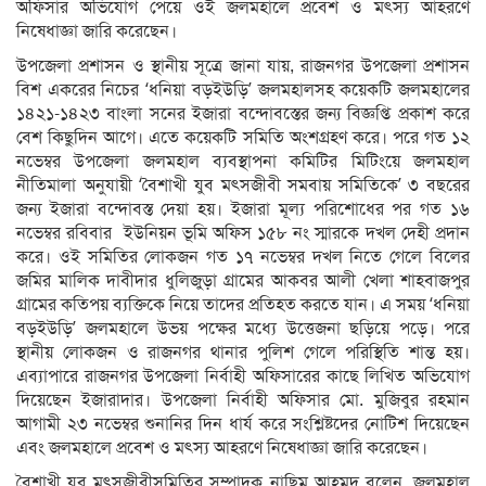
অফিসার অভিযোগ পেয়ে ওই জলমহালে প্রবেশ ও মৎস্য আহরণে
নিষেধাজ্ঞা জারি করেছেন।
উপজেলা প্রশাসন ও স্থানীয় সূত্রে জানা যায়, রাজনগর উপজেলা প্রশাসন
বিশ একরের নিচের ‘ধনিয়া বড়ইউড়ি’ জলমহালসহ কয়েকটি জলমহালের
১৪২১-১৪২৩ বাংলা সনের ইজারা বন্দোবস্তের জন্য বিজ্ঞপ্তি প্রকাশ করে
বেশ কিছুদিন আগে। এতে কয়েকটি সমিতি অংশগ্রহণ করে। পরে গত ১২
নভেম্বর উপজেলা জলমহাল ব্যবস্থাপনা কমিটির মিটিংয়ে জলমহাল
নীতিমালা অনুযায়ী ‘বৈশাখী যুব মৎসজীবী সমবায় সমিতিকে’ ৩ বছরের
জন্য ইজারা বন্দোবস্ত দেয়া হয়। ইজারা মূল্য পরিশোধের পর গত ১৬
নভেম্বর রবিবার ইউনিয়ন ভূমি অফিস ১৫৮ নং স্মারকে দখল দেহী প্রদান
করে। ওই সমিতির লোকজন গত ১৭ নভেম্বর দখল নিতে গেলে বিলের
জমির মালিক দাবীদার ধুলিজুড়া গ্রামের আকবর আলী খেলা শাহবাজপুর
গ্রামের কতিপয় ব্যক্তিকে নিয়ে তাদের প্রতিহত করতে যান। এ সময় ‘ধনিয়া
বড়ইউড়ি’ জলমহালে উভয় পক্ষের মধ্যে উত্তেজনা ছড়িয়ে পড়ে। পরে
স্থানীয় লোকজন ও রাজনগর থানার পুলিশ গেলে পরিস্থিতি শান্ত হয়।
এব্যাপারে রাজনগর উপজেলা নির্বাহী অফিসারের কাছে লিখিত অভিযোগ
দিয়েছেন ইজারাদার। উপজেলা নির্বাহী অফিসার মো. মুজিবুর রহমান
আগামী ২৩ নভেম্বর শুনানির দিন ধার্য করে সংশ্লিষ্টদের নোটিশ দিয়েছেন
এবং জলমহালে প্রবেশ ও মৎস্য আহরণে নিষেধাজ্ঞা জারি করেছেন।
বৈশাখী যুব মৎসজীবীসমিতির সম্পাদক নাছিম আহমদ বলেন, জলমহাল