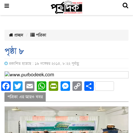
প্রচ্ছদ
পত্রিকা
পৃষ্ঠা ৮
প্রকাশিত হয়েছে : ১৯ নভেম্বর ২০১৪, ৮:২২ পূর্বাহ্ণ
Facebook
Twitter
Email
WhatsApp
PrintFriendly
Messenger
Copy
Share
Link
পত্রিকা এর আরও খবর