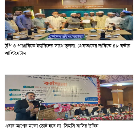
টুপি ও পাঞ্জাবিকে ইহুদিদের সাথে তুলনা, গ্রেফতারের দাবিতে ৪৮ ঘন্টার
আল্টিমেটাম
এবার আগের মতো ভোট হবে না- সিইসি নাসির উদ্দিন