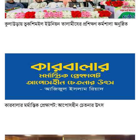
কুলাউড়ায় ভূকশিমইল ইউনিয়ন তালামীযের প্রশিক্ষণ কর্মশালা অনুষ্ঠিত
কারবালার মর্মান্তিক প্রেক্ষাপট: আপোসহীন চেতনার উৎস