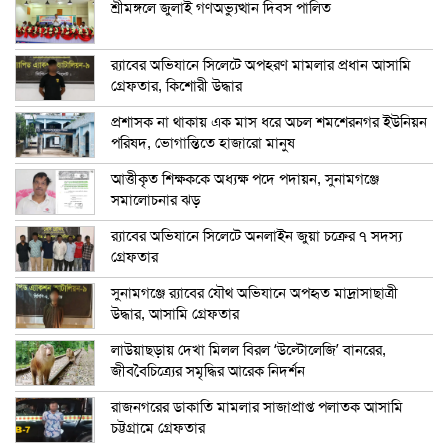
শ্রীমঙ্গলে জুলাই গণঅভ্যুত্থান দিবস পালিত
র‍্যাবের অভিযানে সিলেটে অপহরণ মামলার প্রধান আসামি
গ্রেফতার, কিশোরী উদ্ধার
প্রশাসক না থাকায় এক মাস ধরে অচল শমশেরনগর ইউনিয়ন
পরিষদ, ভোগান্তিতে হাজারো মানুষ
আত্তীকৃত শিক্ষককে অধ্যক্ষ পদে পদায়ন, সুনামগঞ্জে
সমালোচনার ঝড়
র‍্যাবের অভিযানে সিলেটে অনলাইন জুয়া চক্রের ৭ সদস্য
গ্রেফতার
সুনামগঞ্জে র‍্যাবের যৌথ অভিযানে অপহৃত মাদ্রাসাছাত্রী
উদ্ধার, আসামি গ্রেফতার
লাউয়াছড়ায় দেখা মিলল বিরল ‘উল্টোলেজি’ বানরের,
জীববৈচিত্র্যের সমৃদ্ধির আরেক নিদর্শন
রাজনগরের ডাকাতি মামলার সাজাপ্রাপ্ত পলাতক আসামি
চট্টগ্রামে গ্রেফতার