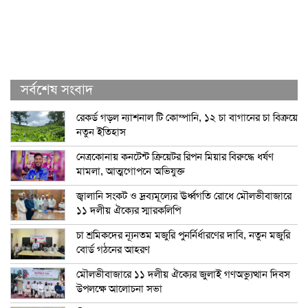
সর্বশেষ সংবাদ
রেকর্ড গড়ল ন্যাশনাল টি কোম্পানি, ১২ চা বাগানের চা বিক্রয়ে
নতুন ইতিহাস
নেত্রকোনায় কনটেন্ট ক্রিয়েটর রিপন মিয়ার বিরুদ্ধে ধর্ষণ
মামলা, আত্মগোপনে অভিযুক্ত
জ্বালানি সংকট ও দ্রব্যমূল্যের ঊর্ধ্বগতি রোধে মৌলভীবাজারে
১১ দলীয় ঐক্যের স্মারকলিপি
চা শ্রমিকদের ন্যূনতম মজুরি পুনর্নির্ধারণের দাবি, নতুন মজুরি
বোর্ড গঠনের আহরণ
মৌলভীবাজারে ১১ দলীয় ঐক্যের জুলাই গণঅভ্যুত্থান দিবস
উপলক্ষে আলোচনা সভা