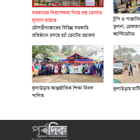
সরকারের নিরপেক্ষতা নিয়ে প্রশ্ন তোলার
টুপি ও পাঞ্জা
সুযোগ রয়েছে
তুলনা, গ্রেফত
মৌলভীবাজারের বিভিন্ন সরকারি
আল্টিমেটাম
প্রতিষ্ঠানে চলছে হ্যাঁ ভোটের প্রচারণা
কুলাউড়ায় আন্তর্জাতিক শিক্ষা দিবস
কুলাউড়ায় মাটিভ
পালিত
© 2025 purbodeek.com