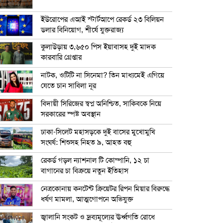
ইউরোপের এআই স্টার্টআপে রেকর্ড ২৩ বিলিয়ন
ডলার বিনিয়োগ, শীর্ষে যুক্তরাজ্য
কুলাউড়ায় ৩,৬৫০ পিস ইয়াবাসহ দুই মাদক
কারবারি গ্রেপ্তার
নাটক, ওটিটি না সিনেমা? তিন মাধ্যমেই এগিয়ে
যেতে চান সাবিলা নূর
বিদায়ী সিরিজের স্বপ্ন অনিশ্চিত, সাকিবকে নিয়ে
সরকারের স্পষ্ট অবস্থান
ঢাকা-সিলেট মহাসড়কে দুই বাসের মুখোমুখি
সংঘর্ষ: শিশুসহ নিহত ৯, আহত বহু
রেকর্ড গড়ল ন্যাশনাল টি কোম্পানি, ১২ চা
বাগানের চা বিক্রয়ে নতুন ইতিহাস
নেত্রকোনায় কনটেন্ট ক্রিয়েটর রিপন মিয়ার বিরুদ্ধে
ধর্ষণ মামলা, আত্মগোপনে অভিযুক্ত
জ্বালানি সংকট ও দ্রব্যমূল্যের ঊর্ধ্বগতি রোধে