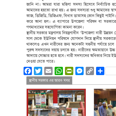
জানি না। আমরা যারা মহিলা সদস্য হিসেবে নির্বাাচিত 
আমাদের হয়তো রাখা হয়। এ জন্য সদস্যরা শুধু আমাদের স্ব
কাজ, ভিজিডি, ভিজিএফ, বিধাব ভাতাসহ কোন কিছুই পাইনি। 
করে আনা হল। এ ব্যাপারে উপজেলা পরিষদ বা সরকারের পক
গণমাধ্যমের সহযোগিতা কামনা করেন।
স্থানীয় সরকার মন্ত্রণালয় নিয়ন্ত্রণাধীন ‘উপজেলা নারী উ
সাল থেকে ইউনিয়ন পরিষদে যোগদান দিয়ে স্থানীয় সরকারের সঙ
থাকলেও এখন নারীদের জন্য অনেকটা সহনীয় পর্যায়ে চলে এস
পুরুষ সদস্যদের দয়ায় চলতে হয়। নারীদের ক্ষমতায়ানে উচ্চ
আদায়ে সোচ্চার হতে হবে। নারী সদস্যদের অধিকার নিয়ে ইউপ
দেওয়া যেতে পারে।
Facebook
Twitter
Email
WhatsApp
PrintFriend
Messeng
Copy
Sh
Link
স্থানীয় সরকার এর আরও খবর