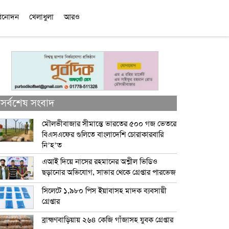
িনোদন
খেলাধুলা
আরও
সর্বশেষ সংবাদ
মৌলভীবাজার সীমান্তে ভারতের ৫০০ গজ ভেতরে
বিএসএফের গুলিতে বাংলাদেশি চোরাকারবারি
নি’হ’ত
এআই দিয়ে নাসের রহমানের অশ্লীল ভিডিও
ছড়ানোর অভিযোগ, সাভার থেকে গ্রেপ্তার পারভেজ
সিলেটে ১,৯৮০ পিস ইয়াবাসহ মাদক ব্যবসায়ী
গ্রেপ্তার
ব্রাহ্মণবাড়িয়ায় ২৬৪ কেজি গাঁজাসহ যুবক গ্রেপ্তার