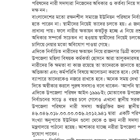
পরিষদের নারী সদস্যরা নিজেদের অধিকার ও কর্তব্য নিয়ে সচ
দক্ষ নন।
বাংলাদেশের মতো রক্ষনশীল সমাজে ইউনিয়ন পরিষদে নির্বাচি
হতে পারেন না। স্বামীদের নিয়েই তাদের চলতে হয়। এ জন্য 
প্রাধান্য পায়। ফলে নারীর ক্ষতায়ন কতটুকু হচ্ছে এ নিয়ে 
অধিকার সম্পর্কে সচেতন না হওয়ায় স্বামীদের নিয়েই চলতে
চালিয়ে নেয়ার মতো অবিযোগ পাওয়া গেছে।
এদিকে নির্বাচিত নারীদের ক্ষতায়ন নিয়ে রাজনগর ডিগ্রী কলে
উপজেলা মহিলা বিষয়ক কর্মকর্তা হোসনে আরা তালুকদারসহ
নারীদের কি ক্ষমতা বা কাজ রয়েছে তা তাদেরকে জানাতে হ
অভিজ্ঞতা এবং কর্মপরিধি বিষয়ে আলোচনা করতে হবে। সেই সঙ্
ব্যাপারে তাদেরকেও নজরে রাখতে হবে। অনেক সময় দেখা যা
দিতে অস্বীকার করলে পুরুষ সদস্যও বলে থাকেন- ‘আপনি স্বা
এদিকে উপজেলা পরিষদ আইন-১৯৯৮ইং মোতাবেক উপজেলা 
নির্বাচনের সাড়ে ৪ বছর চলে গেলেও এখনো স্থানীয় সরক
উপজেলা পরিষদে নারী সদস্য অর্ন্তভূক্তির জন্য স্থ
৪৬.০৪৬.০১৮.০০.০০.০৩৬.২০১২.৯৪১ দ্বারা একটি পরিপত
সংখ্যা অনুপাতে ইউনিয়ন গুলো থেকে ৩ জন্য নারী সদস্য ন
মন্ত্রণালয়ে পাঠনো হয়েছ। আশাকার যাচ্ছে নরীরা উপজেলা প
সুযোগ পাবেন।