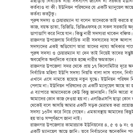
এছাড়াও নির্বাচিত নারী সদস্যগণ জানেন না সরকার ইউনিয়
কর্তব্যও বা কী। ইউনিয়ন পরিষদের যে একটি ম্যানুয়েল আছ
কর্তব্য কতটুকু।
পূরুষ সদস্য ও চেয়ারম্যান যা বলেন তাদেরকে তাই করতে হ
কাজ, বয়স্ক ভাতা, ভিজিডি, ভিজিএফসহ যে সকল সরকারি অনু
ভাগাভাগি করে নিয়ে যান। কিন্তু নারী সদস্যরা থাকেন বঞ্চিত।
রাজনগর উপজেলায় নির্বাচিত নারী সদস্যদের সঙ্গে আলা
সদস্যদের একই অভিযোগ তারা তাদের ন্যায্য অধিকার পা
পুরুষ সদস্য ও চেয়ারম্যান যা দেন তাই নিয়েই তাদের সন্তু
অবহেলিত অন্যদিকে ব্যাহত হচ্ছে নারীর ক্ষমতায়ন।
রাজনগর উপজেলা সদর থেকে প্রায় ১৭ কিলোমিটার দূরে অব
নির্বাচিত মহিলা ইউপি সদস্য নিয়তি বালা দাস বলেন, নির
এখানে এসে নামতে হয়েছে নতুন যুদ্ধে। ইউনিয়ন পরিষদ
পেলাম না। ইউনিয়ন পরিষদের যে একটি ম্যানুয়েল আছে তা জ
এ ব্যাপারে আমাদেরকে কেউ কিছু জানায়নি। তিনি আরো বলেন
আমাদের কোন কাজ দেওয়া হয় না। এলজিএসপি ছাড়া কোন 
থেকেই বলে আসছি আমার একটি সড়ক মেরামত করা প্রয়োজন। ক
সদস্য ১০টন করে নিয়ে গেছেন। এমতাবস্থায় আমাদের কি
হয় তাও সম্পূর্ণরূপে জানা নাই।
রাজনগর উপজেলার কামারচাক ইউনিয়নের ৪, ৫ ও ৬ নং ওয়া
একটি ম্যানুয়েল আছে জানি। তবে নির্বাচনের অনেকদিন প