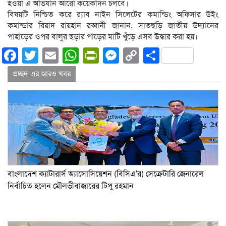
হওয়া এ অভিযান আরো কয়েকদিন চলবে।
বিষয়টি নিশ্চিত করে র‌্যাব নাইন সিলেটের কমান্ডিং অফিসার উইং
কমান্ডার রিয়াদ রায়হান রব্বানী জানান, সাতছড়ি জাতীয় উদ্যানের
পাহাড়ের ওপর বালুর ছড়ার পাড়ের মাটি খুঁড়ে এসব উদ্ধার করা হয়।
Facebook
Twitter
Email
WhatsApp
PrintFriendly
Messenger
Copy
Share
Link
প্রচ্ছদ এর আরও খবর
বাংলাদেশ ক্যাটারার্স অ্যাসোসিয়েশন (বিসিএ’র) সেক্রেটারি জেনারেল
নির্বাচিত হলেন মৌলভীবাজারের টিপু রহমান