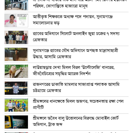
পরিষদ, ভোগান্তিতে হাজারো মানুষ
আত্তীকৃত শিক্ষককে অধ্যক্ষ পদে পদায়ন, সুনামগঞ্জে
সমালোচনার ঝড়
র‍্যাবের অভিযানে সিলেটে অনলাইন জুয়া চক্রের ৭ সদস্য
গ্রেফতার
সুনামগঞ্জে র‍্যাবের যৌথ অভিযানে অপহৃত মাদ্রাসাছাত্রী
উদ্ধার, আসামি গ্রেফতার
লাউয়াছড়ায় দেখা মিলল বিরল ‘উল্টোলেজি’ বানরের,
জীববৈচিত্র্যের সমৃদ্ধির আরেক নিদর্শন
রাজনগরের ডাকাতি মামলার সাজাপ্রাপ্ত পলাতক আসামি
চট্টগ্রামে গ্রেফতার
শ্রীমঙ্গলের ধানক্ষেতে মিলল অজগর, সচেতনতায় রক্ষা পেল
প্রাণীটি
শ্রীমঙ্গলে অবৈধ বালু উত্তোলনের বিরুদ্ধে মোবাইল কোর্ট
অভিযান, ট্রাক জব্দ