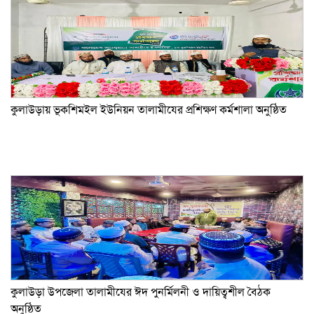
কুলাউড়ায় ভূকশিমইল ইউনিয়ন তালামীযের প্রশিক্ষণ কর্মশালা অনুষ্ঠিত
কুলাউড়া উপজেলা তালামীযের ঈদ পুনর্মিলনী ও দায়িত্বশীল বৈঠক
অনুষ্ঠিত