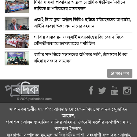
মিথ্যা মামলা প্রত্যাহার ও দ্রুত চা শ্রমিক ইউনিয়ন নির্বাচন
দাবিতে চা শ্রমিকদের মানববন্ধন
এআই দিয়ে ভুয়া অশ্লীল ভিডিও ছড়িয়ে চরিত্রহননের অপচেষ্টা,
আইনি ব্যবস্থা শুরু: এম নাসের রহমান
গণরায় বাস্তবায়ন ও জুলাই হত্যাকাণ্ডের বিচারের দাবিতে
মৌলভীবাজারে জামায়াতের গণমিছিল
স্বামীর সম্পত্তিতে সন্তানদের অধিকার দাবি, শ্রীমঙ্গলে বিধবা
রহিমার সংবাদ সম্মেলন
আরও খবর
© 2025 purbodeek.com
সম্পাদকমন্ডলীর সভাপতি: আলহাজ্ব মো: চন্দন মিয়া, সম্পাদক : মুজাহিদ
আহমদ,
প্রকাশক : আলহাজ্ব হাফিজ সাব্বির আহমদ, উপদেষ্টা মণ্ডলীর সভাপতি : মাও.
কামরুল ইসলাম,
ব্যবস্থাপনা সম্পাদক: মুহাম্মদ আজির উদ্দিন পাশা, সহযোগী সম্পাদক : সালাহ