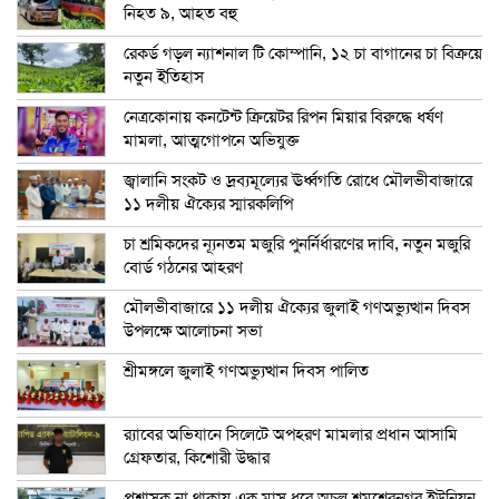
নিহত ৯, আহত বহু
রেকর্ড গড়ল ন্যাশনাল টি কোম্পানি, ১২ চা বাগানের চা বিক্রয়ে
নতুন ইতিহাস
নেত্রকোনায় কনটেন্ট ক্রিয়েটর রিপন মিয়ার বিরুদ্ধে ধর্ষণ
মামলা, আত্মগোপনে অভিযুক্ত
জ্বালানি সংকট ও দ্রব্যমূল্যের ঊর্ধ্বগতি রোধে মৌলভীবাজারে
১১ দলীয় ঐক্যের স্মারকলিপি
চা শ্রমিকদের ন্যূনতম মজুরি পুনর্নির্ধারণের দাবি, নতুন মজুরি
বোর্ড গঠনের আহরণ
মৌলভীবাজারে ১১ দলীয় ঐক্যের জুলাই গণঅভ্যুত্থান দিবস
উপলক্ষে আলোচনা সভা
শ্রীমঙ্গলে জুলাই গণঅভ্যুত্থান দিবস পালিত
র‍্যাবের অভিযানে সিলেটে অপহরণ মামলার প্রধান আসামি
গ্রেফতার, কিশোরী উদ্ধার
প্রশাসক না থাকায় এক মাস ধরে অচল শমশেরনগর ইউনিয়ন