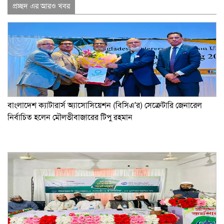
Link
প্রচ্ছদ এর আরও খবর
বাংলাদেশ ক্যাটারার্স অ্যাসোসিয়েশন (বিসিএ’র) সেক্রেটারি জেনারেল
নির্বাচিত হলেন মৌলভীবাজারের টিপু রহমান