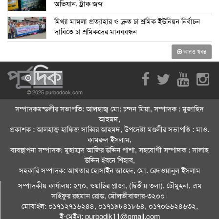
অভিযান, ট্রাক জব্দ
মিথ্যা মামলা প্রত্যাহার ও দ্রুত চা শ্রমিক ইউনিয়ন নির্বাচন
দাবিতে চা শ্রমিকদের মানববন্ধন
আরও খবর
© 2025 purbodeek.com
সম্পাদকমন্ডলীর সভাপতি: আলহাজ্ব মো: চন্দন মিয়া, সম্পাদক : মুজাহিদ
আহমদ,
প্রকাশক : আলহাজ্ব হাফিজ সাব্বির আহমদ, উপদেষ্টা মণ্ডলীর সভাপতি : মাও.
কামরুল ইসলাম,
ব্যবস্থাপনা সম্পাদক: মুহাম্মদ আজির উদ্দিন পাশা, সহযোগী সম্পাদক : সালাহ
উদ্দিন ইবনে শিহাব,
সহকারি সম্পাদক: আখতার হোসাইন জাহেদ, মো. রেদওয়ানুল ইসলাম
সম্পাদকীয় কার্যালয়: ২৭০, ওয়াছির প্লাজা, (দ্বিতীয় তলা), চৌমুহনা, এম
সাইফুর রহমান রোড, মৌলভীবাজার-৩২০০।
মোবাইল: ০১৭১২৭১৬২৪৪, ০১৭১৯৮৪১৮৬৪, ০১৭০৬৬২৪৬৩২,
ই-মেইল: purbodik11@gmail.com