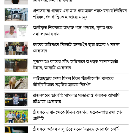
গ্রেফতার, কিশোরী উদ্ধার
প্রশাসক না থাকায় এক মাস ধরে অচল শমশেরনগর ইউনিয়ন
পরিষদ, ভোগান্তিতে হাজারো মানুষ
আত্তীকৃত শিক্ষককে অধ্যক্ষ পদে পদায়ন, সুনামগঞ্জে
সমালোচনার ঝড়
র‍্যাবের অভিযানে সিলেটে অনলাইন জুয়া চক্রের ৭ সদস্য
গ্রেফতার
সুনামগঞ্জে র‍্যাবের যৌথ অভিযানে অপহৃত মাদ্রাসাছাত্রী
উদ্ধার, আসামি গ্রেফতার
লাউয়াছড়ায় দেখা মিলল বিরল ‘উল্টোলেজি’ বানরের,
জীববৈচিত্র্যের সমৃদ্ধির আরেক নিদর্শন
রাজনগরের ডাকাতি মামলার সাজাপ্রাপ্ত পলাতক আসামি
চট্টগ্রামে গ্রেফতার
শ্রীমঙ্গলের ধানক্ষেতে মিলল অজগর, সচেতনতায় রক্ষা পেল
প্রাণীটি
শ্রীমঙ্গলে অবৈধ বালু উত্তোলনের বিরুদ্ধে মোবাইল কোর্ট