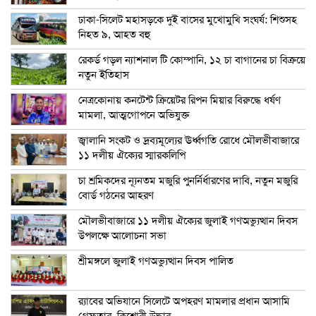
ঢাকা-সিলেট মহাসড়কে দুই বাসের মুখোমুখি সংঘর্ষ: শিশুসহ
নিহত ৯, আহত বহু
রেকর্ড গড়ল ন্যাশনাল টি কোম্পানি, ১২ চা বাগানের চা বিক্রয়ে
নতুন ইতিহাস
নেত্রকোনায় কনটেন্ট ক্রিয়েটর রিপন মিয়ার বিরুদ্ধে ধর্ষণ
মামলা, আত্মগোপনে অভিযুক্ত
জ্বালানি সংকট ও দ্রব্যমূল্যের ঊর্ধ্বগতি রোধে মৌলভীবাজারে
১১ দলীয় ঐক্যের স্মারকলিপি
চা শ্রমিকদের ন্যূনতম মজুরি পুনর্নির্ধারণের দাবি, নতুন মজুরি
বোর্ড গঠনের আহরণ
মৌলভীবাজারে ১১ দলীয় ঐক্যের জুলাই গণঅভ্যুত্থান দিবস
উপলক্ষে আলোচনা সভা
শ্রীমঙ্গলে জুলাই গণঅভ্যুত্থান দিবস পালিত
র‍্যাবের অভিযানে সিলেটে অপহরণ মামলার প্রধান আসামি