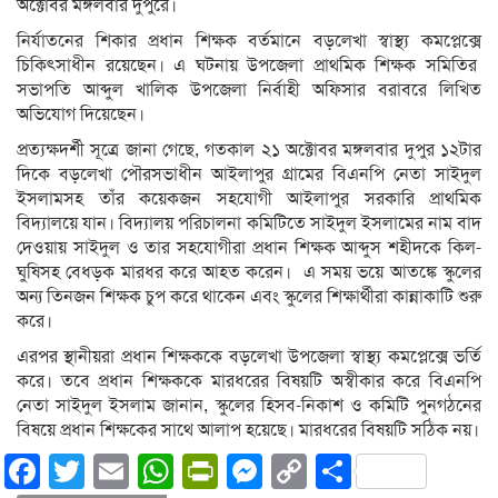
অক্টোবর মঙ্গলবার দুপুরে।
নির্যাতনের শিকার প্রধান শিক্ষক বর্তমানে বড়লেখা স্বাস্থ্য কমপ্লেক্সে
চিকিৎসাধীন রয়েছেন। এ ঘটনায় উপজেলা প্রাথমিক শিক্ষক সমিতির
সভাপতি আব্দুল খালিক উপজেলা নির্বাহী অফিসার বরাবরে লিখিত
অভিযোগ দিয়েছেন।
প্রত্যক্ষদর্শী সূত্রে জানা গেছে, গতকাল ২১ অক্টোবর মঙ্গলবার দুপুর ১২টার
দিকে বড়লেখা পৌরসভাধীন আইলাপুর গ্রামের বিএনপি নেতা সাইদুল
ইসলামসহ তাঁর কয়েকজন সহযোগী আইলাপুর সরকারি প্রাথমিক
বিদ্যালয়ে যান। বিদ্যালয় পরিচালনা কমিটিতে সাইদুল ইসলামের নাম বাদ
দেওয়ায় সাইদুল ও তার সহযোগীরা প্রধান শিক্ষক আব্দুস শহীদকে কিল-
ঘুষিসহ বেধড়ক মারধর করে আহত করেন। এ সময় ভয়ে আতঙ্কে স্কুলের
অন্য তিনজন শিক্ষক চুপ করে থাকেন এবং স্কুলের শিক্ষার্থীরা কান্নাকাটি শুরু
করে।
এরপর স্থানীয়রা প্রধান শিক্ষককে বড়লেখা উপজেলা স্বাস্থ্য কমপ্লেক্সে ভর্তি
করে। তবে প্রধান শিক্ষককে মারধরের বিষয়টি অস্বীকার করে বিএনপি
নেতা সাইদুল ইসলাম জানান, স্কুলের হিসব-নিকাশ ও কমিটি পুনগঠনের
বিষয়ে প্রধান শিক্ষকের সাথে আলাপ হয়েছে। মারধরের বিষয়টি সঠিক নয়।
Facebook
Twitter
Email
WhatsApp
PrintFriendly
Messenger
Copy
Share