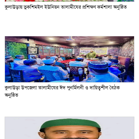
কুলাউড়ায় ভূকশিমইল ইউনিয়ন তালামীযের প্রশিক্ষণ কর্মশালা অনুষ্ঠিত
কুলাউড়া উপজেলা তালামীযের ঈদ পুনর্মিলনী ও দায়িত্বশীল বৈঠক
অনুষ্ঠিত