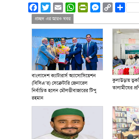
Facebook
Twitter
Email
WhatsApp
PrintFriend
Messeng
Copy
Sh
Link
প্রচ্ছদ এর আরও খবর
বাংলাদেশ ক্যাটারার্স অ্যাসোসিয়েশন
কুলাউড়ায় ভ
(বিসিএ’র) সেক্রেটারি জেনারেল
তালামীযের প্রশ
নির্বাচিত হলেন মৌলভীবাজারের টিপু
রহমান