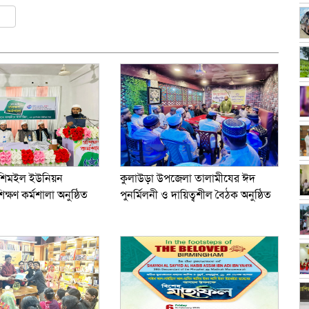
ly
er
are
ূকশিমইল ইউনিয়ন
কুলাউড়া উপজেলা তালামীযের ঈদ
িক্ষণ কর্মশালা অনুষ্ঠিত
পুনর্মিলনী ও দায়িত্বশীল বৈঠক অনুষ্ঠিত