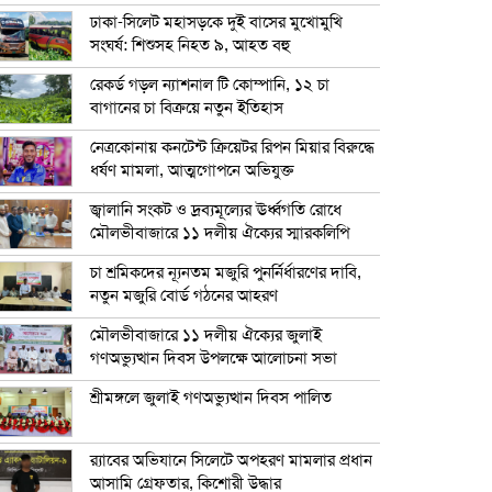
ঢাকা-সিলেট মহাসড়কে দুই বাসের মুখোমুখি
সংঘর্ষ: শিশুসহ নিহত ৯, আহত বহু
রেকর্ড গড়ল ন্যাশনাল টি কোম্পানি, ১২ চা
বাগানের চা বিক্রয়ে নতুন ইতিহাস
নেত্রকোনায় কনটেন্ট ক্রিয়েটর রিপন মিয়ার বিরুদ্ধে
ধর্ষণ মামলা, আত্মগোপনে অভিযুক্ত
জ্বালানি সংকট ও দ্রব্যমূল্যের ঊর্ধ্বগতি রোধে
মৌলভীবাজারে ১১ দলীয় ঐক্যের স্মারকলিপি
চা শ্রমিকদের ন্যূনতম মজুরি পুনর্নির্ধারণের দাবি,
নতুন মজুরি বোর্ড গঠনের আহরণ
মৌলভীবাজারে ১১ দলীয় ঐক্যের জুলাই
গণঅভ্যুত্থান দিবস উপলক্ষে আলোচনা সভা
শ্রীমঙ্গলে জুলাই গণঅভ্যুত্থান দিবস পালিত
র‍্যাবের অভিযানে সিলেটে অপহরণ মামলার প্রধান
আসামি গ্রেফতার, কিশোরী উদ্ধার