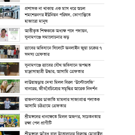
প্রশাসক না থাকায় এক মাস ধরে অচল
শমশেরনগর ইউনিয়ন পরিষদ, ভোগান্তিতে
হাজারো মানুষ
আত্তীকৃত শিক্ষককে অধ্যক্ষ পদে পদায়ন,
সুনামগঞ্জে সমালোচনার ঝড়
র‍্যাবের অভিযানে সিলেটে অনলাইন জুয়া চক্রের ৭
সদস্য গ্রেফতার
সুনামগঞ্জে র‍্যাবের যৌথ অভিযানে অপহৃত
মাদ্রাসাছাত্রী উদ্ধার, আসামি গ্রেফতার
লাউয়াছড়ায় দেখা মিলল বিরল ‘উল্টোলেজি’
বানরের, জীববৈচিত্র্যের সমৃদ্ধির আরেক নিদর্শন
রাজনগরের ডাকাতি মামলার সাজাপ্রাপ্ত পলাতক
আসামি চট্টগ্রামে গ্রেফতার
শ্রীমঙ্গলের ধানক্ষেতে মিলল অজগর, সচেতনতায়
রক্ষা পেল প্রাণীটি
শ্রীমঙ্গলে অবৈধ বালু উত্তোলনের বিরুদ্ধে মোবাইল