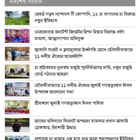
সর্বশেষ সংবাদ
রেকর্ড গড়ল ন্যাশনাল টি কোম্পানি, ১২ চা বাগানের চা বিক্রয়ে
নতুন ইতিহাস
নেত্রকোনায় কনটেন্ট ক্রিয়েটর রিপন মিয়ার বিরুদ্ধে ধর্ষণ
মামলা, আত্মগোপনে অভিযুক্ত
জ্বালানি সংকট ও দ্রব্যমূল্যের ঊর্ধ্বগতি রোধে মৌলভীবাজারে
১১ দলীয় ঐক্যের স্মারকলিপি
চা শ্রমিকদের ন্যূনতম মজুরি পুনর্নির্ধারণের দাবি, নতুন মজুরি
বোর্ড গঠনের আহরণ
মৌলভীবাজারে ১১ দলীয় ঐক্যের জুলাই গণঅভ্যুত্থান দিবস
উপলক্ষে আলোচনা সভা
শ্রীমঙ্গলে জুলাই গণঅভ্যুত্থান দিবস পালিত
র‍্যাবের অভিযানে সিলেটে অপহরণ মামলার প্রধান আসামি
গ্রেফতার, কিশোরী উদ্ধার
প্রশাসক না থাকায় এক মাস ধরে অচল শমশেরনগর ইউনিয়ন