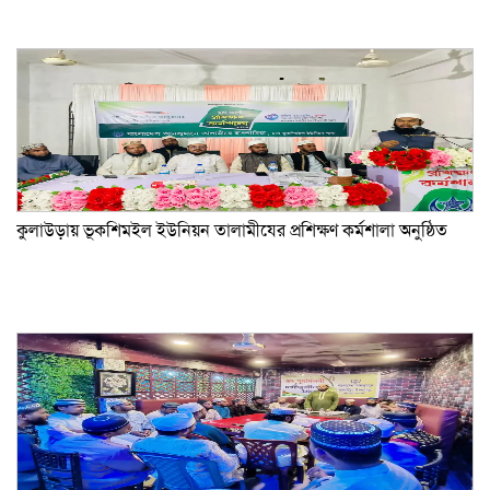
কুলাউড়ায় ভূকশিমইল ইউনিয়ন তালামীযের প্রশিক্ষণ কর্মশালা অনুষ্ঠিত