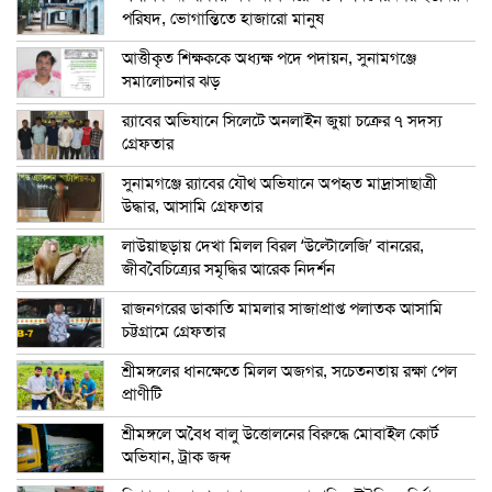
পরিষদ, ভোগান্তিতে হাজারো মানুষ
আত্তীকৃত শিক্ষককে অধ্যক্ষ পদে পদায়ন, সুনামগঞ্জে
সমালোচনার ঝড়
র‍্যাবের অভিযানে সিলেটে অনলাইন জুয়া চক্রের ৭ সদস্য
গ্রেফতার
সুনামগঞ্জে র‍্যাবের যৌথ অভিযানে অপহৃত মাদ্রাসাছাত্রী
উদ্ধার, আসামি গ্রেফতার
লাউয়াছড়ায় দেখা মিলল বিরল ‘উল্টোলেজি’ বানরের,
জীববৈচিত্র্যের সমৃদ্ধির আরেক নিদর্শন
রাজনগরের ডাকাতি মামলার সাজাপ্রাপ্ত পলাতক আসামি
চট্টগ্রামে গ্রেফতার
শ্রীমঙ্গলের ধানক্ষেতে মিলল অজগর, সচেতনতায় রক্ষা পেল
প্রাণীটি
শ্রীমঙ্গলে অবৈধ বালু উত্তোলনের বিরুদ্ধে মোবাইল কোর্ট
অভিযান, ট্রাক জব্দ