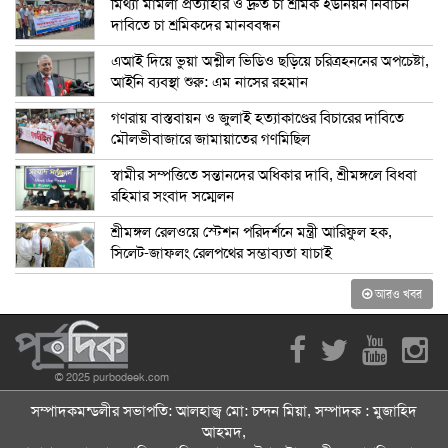
মিথ্যা মামলা প্রত্যাহার ও দ্রুত চা শ্রমিক ইউনিয়ন নির্বাচন
দাবিতে চা শ্রমিকদের মানববন্ধন
এআই দিয়ে ভুয়া অশ্লীল ভিডিও ছড়িয়ে চরিত্রহননের অপচেষ্টা,
আইনি ব্যবস্থা শুরু: এম নাসের রহমান
গণরায় বাস্তবায়ন ও জুলাই হত্যাকাণ্ডের বিচারের দাবিতে
মৌলভীবাজারে জামায়াতের গণমিছিল
স্বামীর সম্পত্তিতে সন্তানদের অধিকার দাবি, শ্রীমঙ্গলে বিধবা
রহিমার সংবাদ সম্মেলন
শ্রীমঙ্গল রেলওয়ে স্টেশন পরিদর্শনে মন্ত্রী আরিফুল হক,
সিলেট-জাফলং রেলপথের সম্ভাব্যতা যাচাই
আরও খবর
© 2025 purbodeek.com
সম্পাদকমন্ডলীর সভাপতি: আলহাজ্ব মো: চন্দন মিয়া, সম্পাদক : মুজাহিদ
আহমদ,