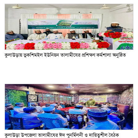
কুলাউড়ায় ভূকশিমইল ইউনিয়ন তালামীযের প্রশিক্ষণ কর্মশালা অনুষ্ঠিত
কুলাউড়া উপজেলা তালামীযের ঈদ পুনর্মিলনী ও দায়িত্বশীল বৈঠক