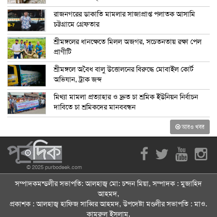
রাজনগরের ডাকাতি মামলার সাজাপ্রাপ্ত পলাতক আসামি
চট্টগ্রামে গ্রেফতার
শ্রীমঙ্গলের ধানক্ষেতে মিলল অজগর, সচেতনতায় রক্ষা পেল
প্রাণীটি
শ্রীমঙ্গলে অবৈধ বালু উত্তোলনের বিরুদ্ধে মোবাইল কোর্ট
অভিযান, ট্রাক জব্দ
মিথ্যা মামলা প্রত্যাহার ও দ্রুত চা শ্রমিক ইউনিয়ন নির্বাচন
দাবিতে চা শ্রমিকদের মানববন্ধন
আরও খবর
© 2025 purbodeek.com
সম্পাদকমন্ডলীর সভাপতি: আলহাজ্ব মো: চন্দন মিয়া, সম্পাদক : মুজাহিদ
আহমদ,
প্রকাশক : আলহাজ্ব হাফিজ সাব্বির আহমদ, উপদেষ্টা মণ্ডলীর সভাপতি : মাও.
কামরুল ইসলাম,