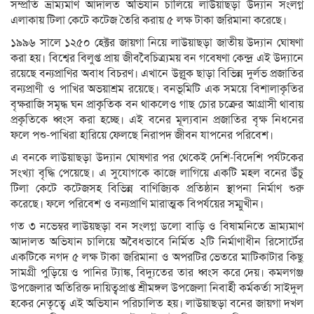
সম্প্রতি ভ্রাম্যমাণ আদালত অভিযান চালিয়ে লাউয়াছড়া উদ্যান সংলগ্ন
এলাকায় টিলা কেটে কটেজ তৈরি করায় ৫ লক্ষ টাকা জরিমানা করেছে।
১৯৯৬ সালে ১২৫০ হেক্টর জায়গা নিয়ে লাউয়াছড়া জাতীয় উদ্যান ঘোষণা
করা হয়। বিশ্বের বিলুপ্ত প্রায় জীববৈচিত্র্যময় বন গবেষণা কেন্দ্র এই উদ্যানে
রয়েছে বন্যপ্রাণির অবাধ বিচরণ। এখানে উল্লুক ছাড়া বিভিন্ন দুর্লভ প্রজাতির
বন্যপ্রাণী ও পাখির অভয়াশ্রম রয়েছে। বনভূমিটি এক সময়ে বিশালাকৃতির
বৃক্ষরাজি সমৃদ্ধ ঘন প্রাকৃতিক বন থাকলেও গাছ চোর চক্রের আগ্রাসী থাবায়
প্রকৃতিকে ধ্বংস করা হচ্ছে। এই বনের মূল্যবান প্রজাতির বৃক্ষ নিধনের
ফলে পশু-পাখিরা হারিয়ে ফেলছে নিরাপদ জীবন যাপনের পরিবেশ।
এ বনকে লাউয়াছড়া উদ্যান ঘোষণার পর থেকেই দেশি-বিদেশি পর্যটকের
সংখ্যা বৃদ্ধি পেয়েছে। এ সুযোগকে কাজে লাগিয়ে একটি মহল বনের উঁচু
টিলা কেটে কটেজসহ বিভিন্ন বাণিজ্যিক প্রতিষ্ঠান স্থাপনা নির্মাণ শুরু
করেছে। ফলে পরিবেশ ও বন্যপ্রাণি মারাত্মক বিপর্যয়ের সম্মুখীন।
গত ৩ নভেম্বর লাউয়ছড়া বন সংলগ্ন ডলো বাড়ি ও বিষামনিতে ভ্রাম্যমাণ
আদালত অভিযান চালিয়ে অবৈধভাবে নির্মিত ২টি নির্মাণাধীন রিসোর্টের
একটিকে নগদ ৫ লক্ষ টাকা জরিমানা ও অপরটির ভেতরে মাটিকাটার কিছু
সামগ্রী পুড়িয়ে ও পানির ট্যাঙ্ক, বিদ্যুতের তার ধ্বংস করে দেয়। কমলগঞ্জ
উপজেলার অতিরিক্ত দায়িত্বপ্রাপ্ত শ্রীমঙ্গল উপজেলা নিবার্হী কর্মকর্তা সাইদুল
হকের নেতৃত্বে এই অভিযান পরিচালিত হয়। লাউয়াছড়া বনের জায়গা দখল