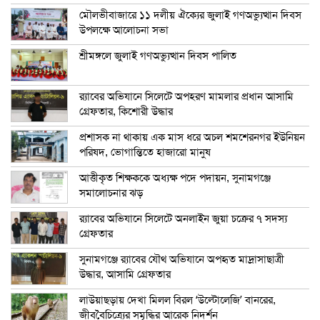
মৌলভীবাজারে ১১ দলীয় ঐক্যের জুলাই গণঅভ্যুত্থান দিবস
উপলক্ষে আলোচনা সভা
শ্রীমঙ্গলে জুলাই গণঅভ্যুত্থান দিবস পালিত
র‍্যাবের অভিযানে সিলেটে অপহরণ মামলার প্রধান আসামি
গ্রেফতার, কিশোরী উদ্ধার
প্রশাসক না থাকায় এক মাস ধরে অচল শমশেরনগর ইউনিয়ন
পরিষদ, ভোগান্তিতে হাজারো মানুষ
আত্তীকৃত শিক্ষককে অধ্যক্ষ পদে পদায়ন, সুনামগঞ্জে
সমালোচনার ঝড়
র‍্যাবের অভিযানে সিলেটে অনলাইন জুয়া চক্রের ৭ সদস্য
গ্রেফতার
সুনামগঞ্জে র‍্যাবের যৌথ অভিযানে অপহৃত মাদ্রাসাছাত্রী
উদ্ধার, আসামি গ্রেফতার
লাউয়াছড়ায় দেখা মিলল বিরল ‘উল্টোলেজি’ বানরের,
জীববৈচিত্র্যের সমৃদ্ধির আরেক নিদর্শন