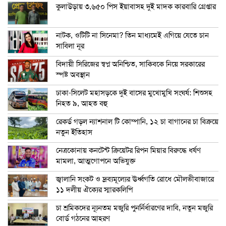
কুলাউড়ায় ৩,৬৫০ পিস ইয়াবাসহ দুই মাদক কারবারি গ্রেপ্তার
নাটক, ওটিটি না সিনেমা? তিন মাধ্যমেই এগিয়ে যেতে চান
সাবিলা নূর
বিদায়ী সিরিজের স্বপ্ন অনিশ্চিত, সাকিবকে নিয়ে সরকারের
স্পষ্ট অবস্থান
ঢাকা-সিলেট মহাসড়কে দুই বাসের মুখোমুখি সংঘর্ষ: শিশুসহ
নিহত ৯, আহত বহু
রেকর্ড গড়ল ন্যাশনাল টি কোম্পানি, ১২ চা বাগানের চা বিক্রয়ে
নতুন ইতিহাস
নেত্রকোনায় কনটেন্ট ক্রিয়েটর রিপন মিয়ার বিরুদ্ধে ধর্ষণ
মামলা, আত্মগোপনে অভিযুক্ত
জ্বালানি সংকট ও দ্রব্যমূল্যের ঊর্ধ্বগতি রোধে মৌলভীবাজারে
১১ দলীয় ঐক্যের স্মারকলিপি
চা শ্রমিকদের ন্যূনতম মজুরি পুনর্নির্ধারণের দাবি, নতুন মজুরি
বোর্ড গঠনের আহরণ