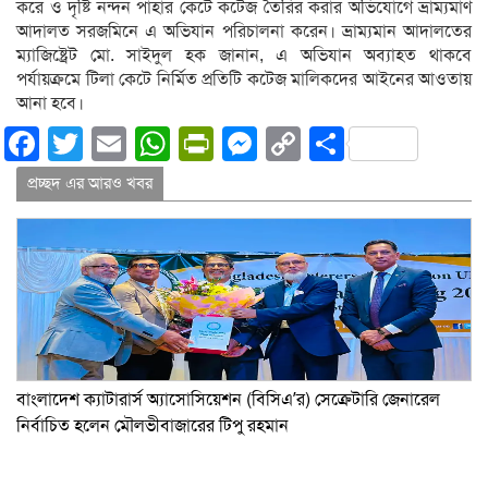
করে ও দৃষ্টি নন্দন পাহার কেটে কটেজ তৈরির করার অভিযোগে ভ্রাম্যমাণ
আদালত সরজমিনে এ অভিযান পরিচালনা করেন। ভ্রাম্যমান আদালতের
ম্যাজিষ্ট্রেট মো. সাইদুল হক জানান, এ অভিযান অব্যাহত থাকবে
পর্যায়ক্রমে টিলা কেটে নির্মিত প্রতিটি কটেজ মালিকদের আইনের আওতায়
আনা হবে।
Facebook
Twitter
Email
WhatsApp
PrintFriendly
Messenger
Copy
Share
Link
প্রচ্ছদ এর আরও খবর
বাংলাদেশ ক্যাটারার্স অ্যাসোসিয়েশন (বিসিএ’র) সেক্রেটারি জেনারেল
নির্বাচিত হলেন মৌলভীবাজারের টিপু রহমান