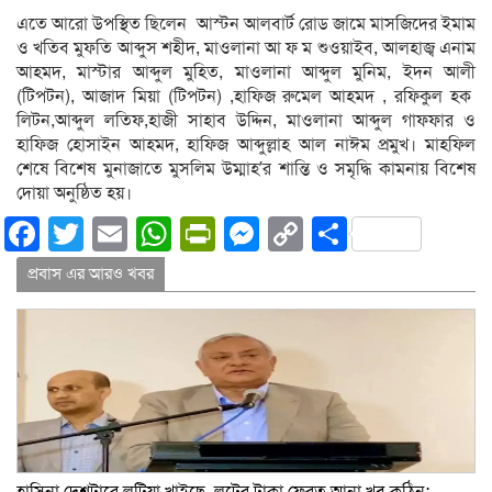
এতে আরো উপস্থিত ছিলেন আস্টন আলবার্ট রোড জামে মাসজিদের ইমাম
ও খতিব মুফতি আব্দুস শহীদ, মাওলানা আ ফ ম শুওয়াইব, আলহাজ্ব এনাম
আহমদ, মাস্টার আব্দুল মুহিত, মাওলানা আব্দুল মুনিম, ইদন আলী
(টিপটন), আজাদ মিয়া (টিপটন) ,হাফিজ রুমেল আহমদ , রফিকুল হক
লিটন,আব্দুল লতিফ,হাজী সাহাব উদ্দিন, মাওলানা আব্দুল গাফফার ও
হাফিজ হোসাইন আহমদ, হাফিজ আব্দুল্লাহ আল নাঈম প্রমুখ। মাহফিল
শেষে বিশেষ মুনাজাতে মুসলিম উম্মাহ’র শান্তি ও সমৃদ্ধি কামনায় বিশেষ
দোয়া অনুষ্ঠিত হয়।
Facebook
Twitter
Email
WhatsApp
PrintFriendly
Messenger
Copy
Share
Link
প্রবাস এর আরও খবর
হাসিনা দেশটারে লুটিয়া খাইছে, লুটের টাকা ফেরত আনা খুব কঠিন: