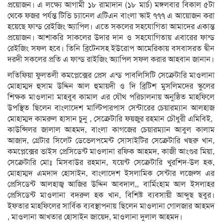
প্রয়োজন। এ লক্ষ্যে আগামী ১৮ রামাদান (১৮ মার্চ) মঙ্গলবার বিকাল ৫টা
থেকে ফজর পর্যন্ত টিভি চ্যানেল এটিএন বাংলা স্কাই ৭৭৭ এ আয়োজন করা
হয়েছে ফান্ড রেইজিং অ্যাপিল। এতে সকলের সহযোগিতা আমাদের একান্ত
প্রয়োজন। আশাকরি সাকলের উদার দান ও সহযোগিতায় এবারের ফান্ড
রেইজিং সফল হবে। তিনি ব্রিটেনসহ ইউরোপ আমেরিকায় বসবাসরত দ্বীন
দরদী সকলের প্রতি এ ফান্ড রাইজিং অ্যাপিল সফল করার আহবান জানান।
লতিফিয়া ফুলতলী কমপ্লেক্সের প্রেস এন্ড পাবলিসিটি সেক্রেটারি মাওলানা
মোহাম্মদ হুসাম উদ্দিন আল হুমায়দী ও দি ব্রিটিশ মুসলিমদের স্কুলের
শিক্ষক মাওলানা মাহবুব কামাল এর যৌথ পরিচালনায় অনুষ্ঠিত মাহফিলে
উপস্থিত ছিলেন বাংলাদেশ মাল্টিপারপাস সেন্টারের চেয়ারম্যান আলহাজ
মোহাম্মদ কামরুল হাসান চুনু , সেক্রেটারি ফয়জুর রহমান চৌধুরী এমিবিই,
কাউন্সিলর জালাল আহমদ, বাংলা কাগজের চেয়ারম্যান আবুল কালাম
আজাদ, গ্রেটার সিলেট ডেভেলপমেন্ট সোসাইটির সেক্রেটারি খছরু খান,
কমপ্লেক্সের ভাইস প্রেসিডেন্ট মাওলানা রফিক আহমদ, কাজী আংগুর মিয়া,
সেক্রেটারি মোঃ মিসবাউর রহমান, যয়েন্ট সেক্রেটারি খুরশিদ-উল হক,
মোহাম্মদ এমদাদ হোসাইন, বাংলাদেশ ইসলামিক সেন্টার লজেল্স এর
প্রেসিডেন্ট আলহাজ্ব আজির উদ্দিন আবদাল,, বার্মিংহাম আল ইসলাহর
প্রেসিডেন্ট মাওলানা বদরুল হক খান, বিশিষ্ট ব্যবসায়ী আব্দুছ ছবুর।
ইফতার মাহফিলের সার্বিক ব্যবস্থাপনায় ছিলেন মাওলানা গোলজার আহমদ
, মাওলানা আখতার হোসাইন জায়েদ, মাওলানা দুলাল আহমদ।