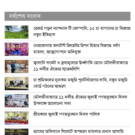
সর্বশেষ সংবাদ
রেকর্ড গড়ল ন্যাশনাল টি কোম্পানি, ১২ চা বাগানের চা বিক্রয়ে
নতুন ইতিহাস
নেত্রকোনায় কনটেন্ট ক্রিয়েটর রিপন মিয়ার বিরুদ্ধে ধর্ষণ
মামলা, আত্মগোপনে অভিযুক্ত
জ্বালানি সংকট ও দ্রব্যমূল্যের ঊর্ধ্বগতি রোধে মৌলভীবাজারে
১১ দলীয় ঐক্যের স্মারকলিপি
চা শ্রমিকদের ন্যূনতম মজুরি পুনর্নির্ধারণের দাবি, নতুন মজুরি
বোর্ড গঠনের আহরণ
মৌলভীবাজারে ১১ দলীয় ঐক্যের জুলাই গণঅভ্যুত্থান দিবস
উপলক্ষে আলোচনা সভা
শ্রীমঙ্গলে জুলাই গণঅভ্যুত্থান দিবস পালিত
র‍্যাবের অভিযানে সিলেটে অপহরণ মামলার প্রধান আসামি