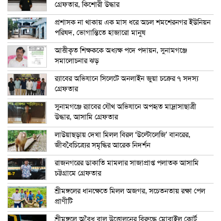
গ্রেফতার, কিশোরী উদ্ধার
প্রশাসক না থাকায় এক মাস ধরে অচল শমশেরনগর ইউনিয়ন
পরিষদ, ভোগান্তিতে হাজারো মানুষ
আত্তীকৃত শিক্ষককে অধ্যক্ষ পদে পদায়ন, সুনামগঞ্জে
সমালোচনার ঝড়
র‍্যাবের অভিযানে সিলেটে অনলাইন জুয়া চক্রের ৭ সদস্য
গ্রেফতার
সুনামগঞ্জে র‍্যাবের যৌথ অভিযানে অপহৃত মাদ্রাসাছাত্রী
উদ্ধার, আসামি গ্রেফতার
লাউয়াছড়ায় দেখা মিলল বিরল ‘উল্টোলেজি’ বানরের,
জীববৈচিত্র্যের সমৃদ্ধির আরেক নিদর্শন
রাজনগরের ডাকাতি মামলার সাজাপ্রাপ্ত পলাতক আসামি
চট্টগ্রামে গ্রেফতার
শ্রীমঙ্গলের ধানক্ষেতে মিলল অজগর, সচেতনতায় রক্ষা পেল
প্রাণীটি
শ্রীমঙ্গলে অবৈধ বালু উত্তোলনের বিরুদ্ধে মোবাইল কোর্ট