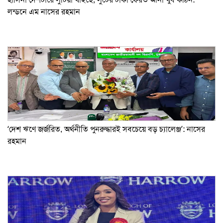
লন্ডনে এম নাসের রহমান
‘দেশ ঋণে জর্জরিত, অর্থনীতি পুনরুদ্ধারই সবচেয়ে বড় চ্যালেঞ্জ’: নাসের
রহমান