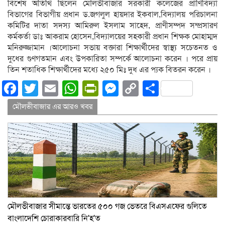
বিশেষ অতিথি ছিলেন মৌলভীবাজার সরকারী কলেজের প্রাণিবিদ্যা
বিভাগের বিভাগীয় প্রধান ড.জগলুল হায়দার ইকবাল,বিদ্যালয় পরিচালনা
কমিটির দাতা সদস্য আমিরুল ইসলাম সাহেদ, প্রাণীসম্পদ সম্প্রসারণ
কর্মকর্তা ডাঃ আকরাম হোসেন,বিদ্যালয়ের সহকারী প্রধান শিক্ষক মোহাম্মদ
মনিরুজ্জামান ।আলোচনা সভায় বক্তারা শিক্ষার্থীদের স্বাস্থ্য সচেতনত ও
দুধের গুণগতমান এবং উপকারিতা সম্পর্কে আলোচনা করেন । পরে প্রায়
তিন শতাধিক শিক্ষার্থীদের মধ্যে ২৫০ মিঃ দুধ এর প‍্যক বিতরন করেন ।
Facebook
Twitter
Email
WhatsApp
PrintFriendly
Messenger
Copy
Share
Link
মৌলভীবাজার এর আরও খবর
মৌলভীবাজার সীমান্তে ভারতের ৫০০ গজ ভেতরে বিএসএফের গুলিতে
বাংলাদেশি চোরাকারবারি নি’হ’ত