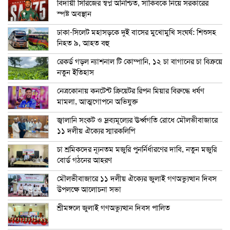
বিদায়ী সিরিজের স্বপ্ন অনিশ্চিত, সাকিবকে নিয়ে সরকারের
স্পষ্ট অবস্থান
ঢাকা-সিলেট মহাসড়কে দুই বাসের মুখোমুখি সংঘর্ষ: শিশুসহ
নিহত ৯, আহত বহু
রেকর্ড গড়ল ন্যাশনাল টি কোম্পানি, ১২ চা বাগানের চা বিক্রয়ে
নতুন ইতিহাস
নেত্রকোনায় কনটেন্ট ক্রিয়েটর রিপন মিয়ার বিরুদ্ধে ধর্ষণ
মামলা, আত্মগোপনে অভিযুক্ত
জ্বালানি সংকট ও দ্রব্যমূল্যের ঊর্ধ্বগতি রোধে মৌলভীবাজারে
১১ দলীয় ঐক্যের স্মারকলিপি
চা শ্রমিকদের ন্যূনতম মজুরি পুনর্নির্ধারণের দাবি, নতুন মজুরি
বোর্ড গঠনের আহরণ
মৌলভীবাজারে ১১ দলীয় ঐক্যের জুলাই গণঅভ্যুত্থান দিবস
উপলক্ষে আলোচনা সভা
শ্রীমঙ্গলে জুলাই গণঅভ্যুত্থান দিবস পালিত