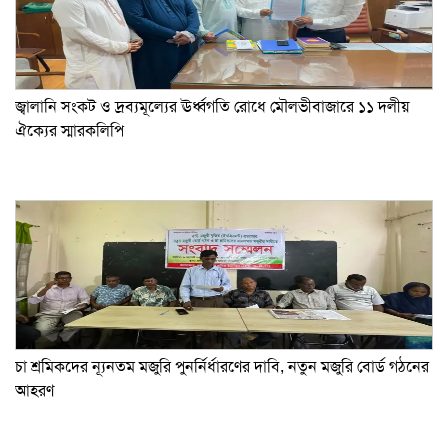
জ্বালানি সংকট ও দ্রব্যমূল্যের ঊর্ধ্বগতি রোধে মৌলভীবাজারে ১১ দলীয়
ঐক্যের স্মারকলিপি
চা শ্রমিকদের ন্যূনতম মজুরি পুনর্নির্ধারণের দাবি, নতুন মজুরি বোর্ড গঠনের
আহরণ