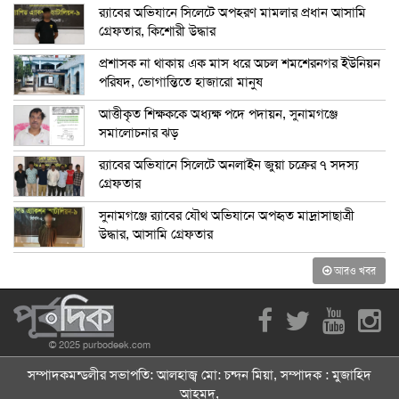
র‍্যাবের অভিযানে সিলেটে অপহরণ মামলার প্রধান আসামি
গ্রেফতার, কিশোরী উদ্ধার
প্রশাসক না থাকায় এক মাস ধরে অচল শমশেরনগর ইউনিয়ন
পরিষদ, ভোগান্তিতে হাজারো মানুষ
আত্তীকৃত শিক্ষককে অধ্যক্ষ পদে পদায়ন, সুনামগঞ্জে
সমালোচনার ঝড়
র‍্যাবের অভিযানে সিলেটে অনলাইন জুয়া চক্রের ৭ সদস্য
গ্রেফতার
সুনামগঞ্জে র‍্যাবের যৌথ অভিযানে অপহৃত মাদ্রাসাছাত্রী
উদ্ধার, আসামি গ্রেফতার
আরও খবর
© 2025 purbodeek.com
সম্পাদকমন্ডলীর সভাপতি: আলহাজ্ব মো: চন্দন মিয়া, সম্পাদক : মুজাহিদ
আহমদ,