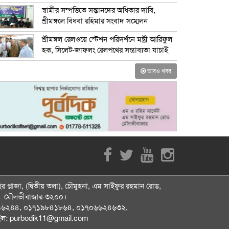
স্বামীর সম্পত্তিতে সন্তানদের অধিকার দাবি,
শ্রীমঙ্গলে বিধবা রহিমার সংবাদ সম্মেলন
শ্রীমঙ্গল রেলওয়ে স্টেশন পরিদর্শনে মন্ত্রী আরিফুল
হক, সিলেট-জাফলং রেলপথের সম্ভাব্যতা যাচাই
আরও খবর
র প্লাজা, (দ্বিতীয় তলা), চৌমুহনা, এম সাইফুর রহমান রোড,
মৌলভীবাজার-৩২০০।
১৬২৪৪, ০১৭১৯৮৪১৮৬৪, ০১৭০৬৬২৪৬৩২,
ইল: purbodik11@gmail.com