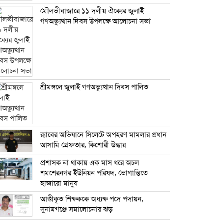
মৌলভীবাজারে ১১ দলীয় ঐক্যের জুলাই
গণঅভ্যুত্থান দিবস উপলক্ষে আলোচনা সভা
শ্রীমঙ্গলে জুলাই গণঅভ্যুত্থান দিবস পালিত
র‍্যাবের অভিযানে সিলেটে অপহরণ মামলার প্রধান
আসামি গ্রেফতার, কিশোরী উদ্ধার
প্রশাসক না থাকায় এক মাস ধরে অচল
শমশেরনগর ইউনিয়ন পরিষদ, ভোগান্তিতে
হাজারো মানুষ
আত্তীকৃত শিক্ষককে অধ্যক্ষ পদে পদায়ন,
সুনামগঞ্জে সমালোচনার ঝড়