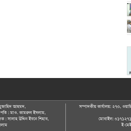
: মুজাহিদ আহমদ,
সম্পাদকীয় কার্যালয়: ২৭০, ওয়াছি
ভাপতি : মাও. কামরুল ইসলাম,
দক : সালাহ উদ্দিন ইবনে শিহাব,
মোবাইল: ০১৭১২৭
সলাম
ই-মে