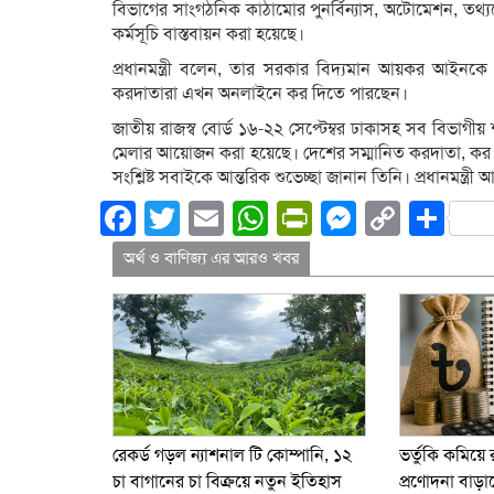
বিভাগের সাংগঠনিক কাঠামোর পুনর্বিন্যাস, অটোমেশন, তথ্যক
কর্মসূচি বাস্তবায়ন করা হয়েছে।
প্রধানমন্ত্রী বলেন, তার সরকার বিদ্যমান আয়কর আইনকে
করদাতারা এখন অনলাইনে কর দিতে পারছেন।
জাতীয় রাজস্ব বোর্ড ১৬-২২ সেপ্টেম্বর ঢাকাসহ সব বিভাগী
মেলার আয়োজন করা হয়েছে। দেশের সম্মানিত করদাতা, কর প্
সংশ্লিষ্ট সবাইকে আন্তরিক শুভেচ্ছা জানান তিনি। প্রধানমন্
Facebook
Twitter
Email
WhatsApp
PrintFriend
Messeng
Copy
Sh
Link
অর্থ ও বাণিজ্য এর আরও খবর
রেকর্ড গড়ল ন্যাশনাল টি কোম্পানি, ১২
ভর্তুকি কমিয়ে র
চা বাগানের চা বিক্রয়ে নতুন ইতিহাস
প্রণোদনা বাড়