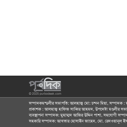
© 2025 purbodeek.com
সম্পাদকমন্ডলীর সভাপতি: আলহাজ্ব মো: চন্দন মিয়া, সম্পাদক 
প্রকাশক : আলহাজ্ব হাফিজ সাব্বির আহমদ, উপদেষ্টা মণ্ডলীর স
ব্যবস্থাপনা সম্পাদক: মুহাম্মদ আজির উদ্দিন পাশা, সহযোগী সম্পা
সহকারি সম্পাদক: আখতার হোসাইন জাহেদ, মো. রেদওয়ানুল ই