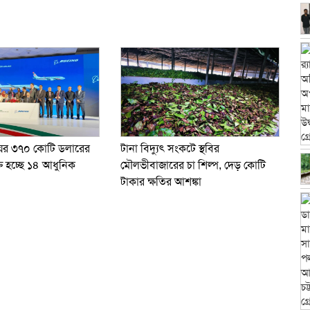
য়ের ৩৭০ কোটি ডলারের
টানা বিদ্যুৎ সংকটে স্থবির
ুক্ত হচ্ছে ১৪ আধুনিক
মৌলভীবাজারের চা শিল্প, দেড় কোটি
টাকার ক্ষতির আশঙ্কা