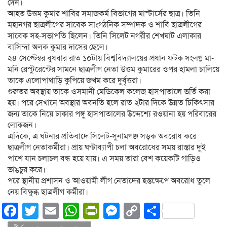
দেন।
আহত উত্তম কুমার শাবির সমাজকর্ম বিভাগের মাস্টার্সের ছাত্র। তিনি
মহানগর ছাত্রলীগের সাবেক সাংগঠনিক সম্পাদক ও শাবি ছাত্রলীগের
সাবেক সহ-সভাপতি ছিলেন। তিনি সিলেট নগরীর শেখঘাট এলাকার
বাসিন্দা অলক কুমার দাসের ছেলে।
২৪ সেপ্টেম্বর বুধবার রাত ১০টায় বিশ্ববিদ্যালয়ের প্রধান ফটক সংলগ্ন মা-
মনি রেস্টুরেন্টের সামনে ছাত্রলীগ নেতা উত্তম কুমারের ওপর হামলা চালিয়ে
তাকে এলোপাথাড়ি কুপিয়ে জখম করে দুর্বৃত্তরা।
গুরুতর অবস্থায় তাকে ওসমানী মেডিকেল কলেজ হাসপাতালে ভর্তি করা
হয়। পরে সেখানে অবস্থার অবনতি হলে রাত ২টার দিকে উন্নত চিকিৎসার
জন্য তাকে নিয়ে ঢাকার পঙ্গু হাসপাতালের উদ্দেশ্যে রওয়ানা হয় পরিবারের
লোকজন।
এদিকে, এ ঘটনার প্রতিবাদে সিলেট-সুনামগঞ্জ সড়ক অবরোধ করে
ছাত্রলীগ নেতাকর্মীরা। প্রায় ঘণ্টাব্যাপী চলা অবরোধের সময় রাস্তার দুই
পাশে যান চলাচল বন্ধ হয়ে যায়। এ সময় তারা বেশ কয়েকটি গাড়িও
ভাঙচুর করে।
পরে স্থানীয় প্রশাসন ও আওয়ামী লীগ নেতাদের হস্তক্ষেপে অবরোধ তুলে
নেয় বিক্ষুব্ধ ছাত্রলীগ কর্মীরা।
Facebook
Twitter
Email
WhatsApp
PrintFriendly
Messenger
Copy
Share