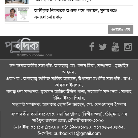
আত্তীকৃত শিক্ষককে অধ্যক্ষ পদে পদায়ন, সুনামগঞ্জে
সমালোচনার ঝড়
আরও খবর
© 2025 purbodeek.com
সম্পাদকমন্ডলীর সভাপতি: আলহাজ্ব মো: চন্দন মিয়া, সম্পাদক : মুজাহিদ
আহমদ,
প্রকাশক : আলহাজ্ব হাফিজ সাব্বির আহমদ, উপদেষ্টা মণ্ডলীর সভাপতি : মাও.
কামরুল ইসলাম,
ব্যবস্থাপনা সম্পাদক: মুহাম্মদ আজির উদ্দিন পাশা, সহযোগী সম্পাদক : সালাহ
উদ্দিন ইবনে শিহাব,
সহকারি সম্পাদক: আখতার হোসাইন জাহেদ, মো. রেদওয়ানুল ইসলাম
সম্পাদকীয় কার্যালয়: ২৭০, ওয়াছির প্লাজা, (দ্বিতীয় তলা), চৌমুহনা, এম
সাইফুর রহমান রোড, মৌলভীবাজার-৩২০০।
মোবাইল: ০১৭১২৭১৬২৪৪, ০১৭১৯৮৪১৮৬৪, ০১৭০৬৬২৪৬৩২,
ই-মেইল: purbodik11@gmail.com