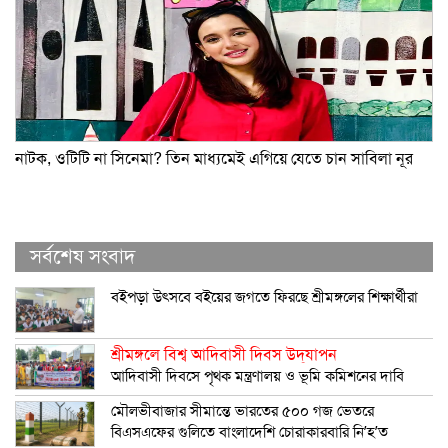
নাটক, ওটিটি না সিনেমা? তিন মাধ্যমেই এগিয়ে যেতে চান সাবিলা নূর
সর্বশেষ সংবাদ
বইপড়া উৎসবে বইয়ের জগতে ফিরছে শ্রীমঙ্গলের শিক্ষার্থীরা
শ্রীমঙ্গলে বিশ্ব আদিবাসী দিবস উদ্‌যাপন
আদিবাসী দিবসে পৃথক মন্ত্রণালয় ও ভূমি কমিশনের দাবি
মৌলভীবাজার সীমান্তে ভারতের ৫০০ গজ ভেতরে
বিএসএফের গুলিতে বাংলাদেশি চোরাকারবারি নি’হ’ত