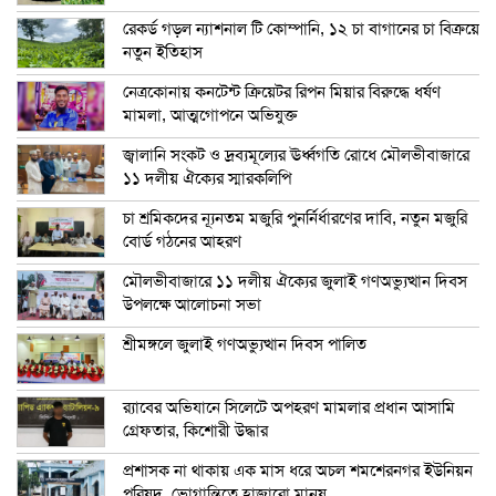
রেকর্ড গড়ল ন্যাশনাল টি কোম্পানি, ১২ চা বাগানের চা বিক্রয়ে
নতুন ইতিহাস
নেত্রকোনায় কনটেন্ট ক্রিয়েটর রিপন মিয়ার বিরুদ্ধে ধর্ষণ
মামলা, আত্মগোপনে অভিযুক্ত
জ্বালানি সংকট ও দ্রব্যমূল্যের ঊর্ধ্বগতি রোধে মৌলভীবাজারে
১১ দলীয় ঐক্যের স্মারকলিপি
চা শ্রমিকদের ন্যূনতম মজুরি পুনর্নির্ধারণের দাবি, নতুন মজুরি
বোর্ড গঠনের আহরণ
মৌলভীবাজারে ১১ দলীয় ঐক্যের জুলাই গণঅভ্যুত্থান দিবস
উপলক্ষে আলোচনা সভা
শ্রীমঙ্গলে জুলাই গণঅভ্যুত্থান দিবস পালিত
র‍্যাবের অভিযানে সিলেটে অপহরণ মামলার প্রধান আসামি
গ্রেফতার, কিশোরী উদ্ধার
প্রশাসক না থাকায় এক মাস ধরে অচল শমশেরনগর ইউনিয়ন
পরিষদ, ভোগান্তিতে হাজারো মানুষ