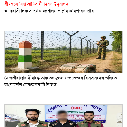
শ্রীমঙ্গলে বিশ্ব আদিবাসী দিবস উদ্‌যাপন
আদিবাসী দিবসে পৃথক মন্ত্রণালয় ও ভূমি কমিশনের দাবি
মৌলভীবাজার সীমান্তে ভারতের ৫০০ গজ ভেতরে বিএসএফের গুলিতে
বাংলাদেশি চোরাকারবারি নি’হ’ত