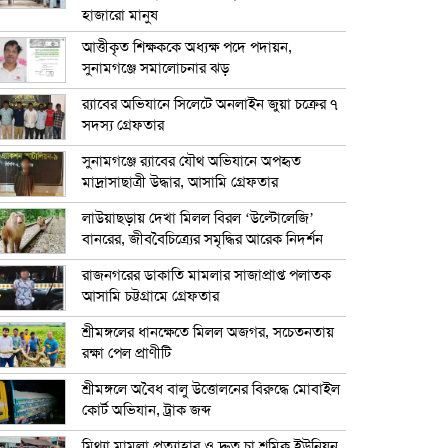
হাজারো মানুষ
আত্তীকৃত শিক্ষককে অধ্যক্ষ পদে পদায়ন,
সুনামগঞ্জে সমালোচনার ঝড়
র‍্যাবের অভিযানে সিলেটে অনলাইন জুয়া চক্রের ৭
সদস্য গ্রেফতার
সুনামগঞ্জে র‍্যাবের যৌথ অভিযানে অপহৃত
মাদ্রাসাছাত্রী উদ্ধার, আসামি গ্রেফতার
লাউয়াছড়ায় দেখা মিলল বিরল ‘উল্টোলেজি’
বানরের, জীববৈচিত্র্যের সমৃদ্ধির আরেক নিদর্শন
রাজনগরের ডাকাতি মামলার সাজাপ্রাপ্ত পলাতক
আসামি চট্টগ্রামে গ্রেফতার
শ্রীমঙ্গলের ধানক্ষেতে মিলল অজগর, সচেতনতায়
রক্ষা পেল প্রাণীটি
শ্রীমঙ্গলে অবৈধ বালু উত্তোলনের বিরুদ্ধে মোবাইল
কোর্ট অভিযান, ট্রাক জব্দ
মিথ্যা মামলা প্রত্যাহার ও দ্রুত চা শ্রমিক ইউনিয়ন