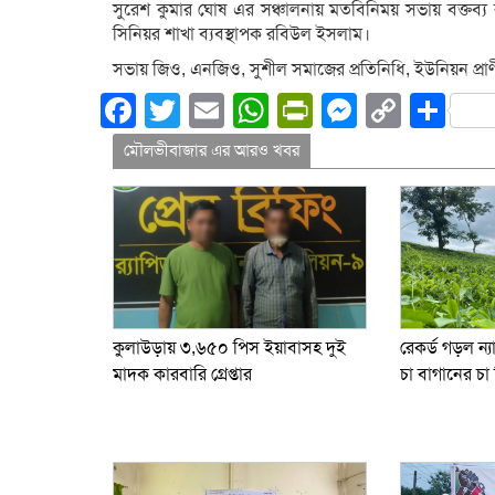
সুরেশ কুমার ঘোষ এর সঞ্চালনায় মতবিনিময় সভায় বক্তব্য রাখে
সিনিয়র শাখা ব্যবস্থাপক রবিউল ইসলাম।
সভায় জিও, এনজিও, সুশীল সমাজের প্রতিনিধি, ইউনিয়ন প্রাণ
Facebook
Twitter
Email
WhatsApp
PrintFriend
Messeng
Copy
Sh
Link
মৌলভীবাজার এর আরও খবর
কুলাউড়ায় ৩,৬৫০ পিস ইয়াবাসহ দুই
রেকর্ড গড়ল ন্
মাদক কারবারি গ্রেপ্তার
চা বাগানের চা 