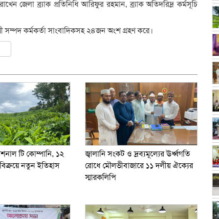
ন জেলা ব্র্যাক প্রতিনিধি আরিফুর রহমান, ব্র্যাক অতিদরিদ্র কর্মসূচি
ী সম্পদ কর্মকর্তা সাংবাদিকসহ ২৪জন অংশ গ্রহণ করে।
ly
er
are
জ্বালানি সংকট ও দ্রব্যমূল্যের ঊর্ধ্বগতি
যাশনাল টি কোম্পানি, ১২
রোধে মৌলভীবাজারে ১১ দলীয় ঐক্যের
বিক্রয়ে নতুন ইতিহাস
স্মারকলিপি