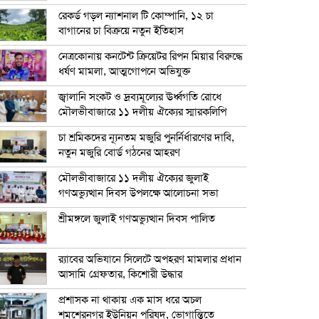
রেকর্ড গড়ল ন্যাশনাল টি কোম্পানি, ১২ চা
বাগানের চা বিক্রয়ে নতুন ইতিহাস
নেত্রকোনায় কনটেন্ট ক্রিয়েটর রিপন মিয়ার বিরুদ্ধে
ধর্ষণ মামলা, আত্মগোপনে অভিযুক্ত
জ্বালানি সংকট ও দ্রব্যমূল্যের ঊর্ধ্বগতি রোধে
মৌলভীবাজারে ১১ দলীয় ঐক্যের স্মারকলিপি
চা শ্রমিকদের ন্যূনতম মজুরি পুনর্নির্ধারণের দাবি,
নতুন মজুরি বোর্ড গঠনের আহরণ
মৌলভীবাজারে ১১ দলীয় ঐক্যের জুলাই
গণঅভ্যুত্থান দিবস উপলক্ষে আলোচনা সভা
শ্রীমঙ্গলে জুলাই গণঅভ্যুত্থান দিবস পালিত
র‍্যাবের অভিযানে সিলেটে অপহরণ মামলার প্রধান
আসামি গ্রেফতার, কিশোরী উদ্ধার
প্রশাসক না থাকায় এক মাস ধরে অচল
শমশেরনগর ইউনিয়ন পরিষদ, ভোগান্তিতে