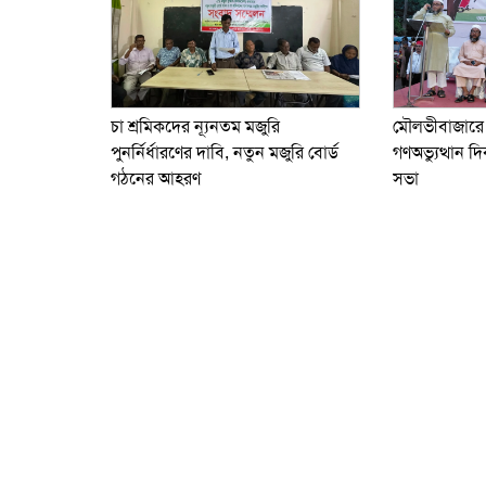
চা শ্রমিকদের ন্যূনতম মজুরি
মৌলভীবাজারে 
পুনর্নির্ধারণের দাবি, নতুন মজুরি বোর্ড
গণঅভ্যুত্থান
গঠনের আহরণ
সভা