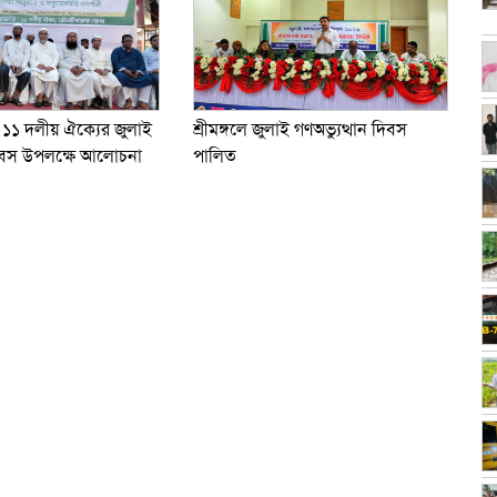
শ্রীমঙ্গলে জুলাই গণঅভ্যুত্থান দিবস
১১ দলীয় ঐক্যের জুলাই
পালিত
 দিবস উপলক্ষে আলোচনা