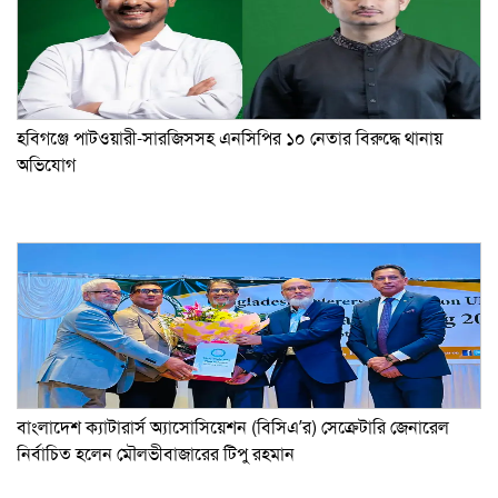
হবিগঞ্জে পাটওয়ারী-সারজিসসহ এনসিপির ১০ নেতার বিরুদ্ধে থানায়
অভিযোগ
বাংলাদেশ ক্যাটারার্স অ্যাসোসিয়েশন (বিসিএ’র) সেক্রেটারি জেনারেল
নির্বাচিত হলেন মৌলভীবাজারের টিপু রহমান