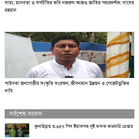
সাম্য, মানবতা ও সম্প্রীতির কবি নজরুল আজও জাতির পথপ্রদর্শক: নাসের
রহমান
পাইনকা জনগোষ্ঠীর সংস্কৃতি সংরক্ষণ, জীবনমান উন্নয়ন ও গেজেটভুক্তির
দাবি
সর্বশেষ সংবাদ
কুলাউড়ায় ৩,৬৫০ পিস ইয়াবাসহ দুই মাদক কারবারি গ্রেপ্তার