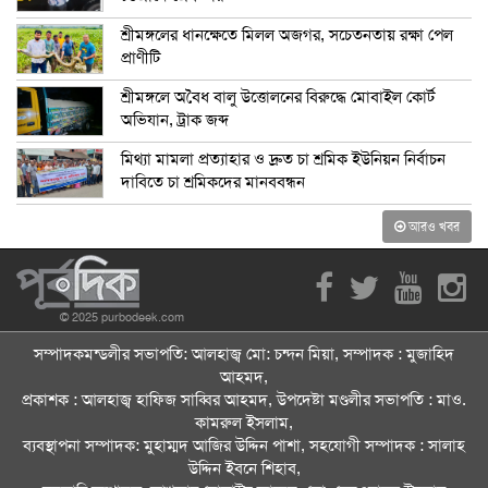
শ্রীমঙ্গলের ধানক্ষেতে মিলল অজগর, সচেতনতায় রক্ষা পেল
প্রাণীটি
শ্রীমঙ্গলে অবৈধ বালু উত্তোলনের বিরুদ্ধে মোবাইল কোর্ট
অভিযান, ট্রাক জব্দ
মিথ্যা মামলা প্রত্যাহার ও দ্রুত চা শ্রমিক ইউনিয়ন নির্বাচন
দাবিতে চা শ্রমিকদের মানববন্ধন
আরও খবর
© 2025 purbodeek.com
সম্পাদকমন্ডলীর সভাপতি: আলহাজ্ব মো: চন্দন মিয়া, সম্পাদক : মুজাহিদ
আহমদ,
প্রকাশক : আলহাজ্ব হাফিজ সাব্বির আহমদ, উপদেষ্টা মণ্ডলীর সভাপতি : মাও.
কামরুল ইসলাম,
ব্যবস্থাপনা সম্পাদক: মুহাম্মদ আজির উদ্দিন পাশা, সহযোগী সম্পাদক : সালাহ
উদ্দিন ইবনে শিহাব,