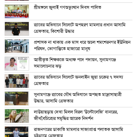
শ্রীমঙ্গলে জুলাই গণঅভ্যুত্থান দিবস পালিত
র‍্যাবের অভিযানে সিলেটে অপহরণ মামলার প্রধান আসামি
গ্রেফতার, কিশোরী উদ্ধার
প্রশাসক না থাকায় এক মাস ধরে অচল শমশেরনগর ইউনিয়ন
পরিষদ, ভোগান্তিতে হাজারো মানুষ
আত্তীকৃত শিক্ষককে অধ্যক্ষ পদে পদায়ন, সুনামগঞ্জে
সমালোচনার ঝড়
র‍্যাবের অভিযানে সিলেটে অনলাইন জুয়া চক্রের ৭ সদস্য
গ্রেফতার
সুনামগঞ্জে র‍্যাবের যৌথ অভিযানে অপহৃত মাদ্রাসাছাত্রী
উদ্ধার, আসামি গ্রেফতার
লাউয়াছড়ায় দেখা মিলল বিরল ‘উল্টোলেজি’ বানরের,
জীববৈচিত্র্যের সমৃদ্ধির আরেক নিদর্শন
রাজনগরের ডাকাতি মামলার সাজাপ্রাপ্ত পলাতক আসামি
চট্টগ্রামে গ্রেফতার