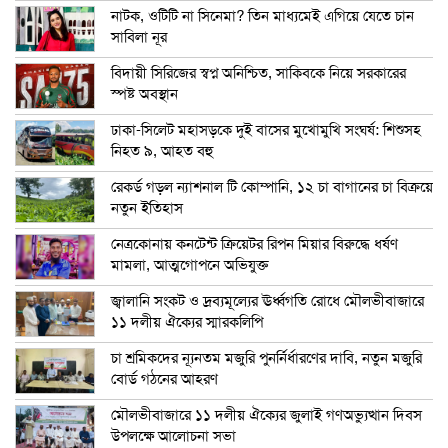
নাটক, ওটিটি না সিনেমা? তিন মাধ্যমেই এগিয়ে যেতে চান
সাবিলা নূর
বিদায়ী সিরিজের স্বপ্ন অনিশ্চিত, সাকিবকে নিয়ে সরকারের
স্পষ্ট অবস্থান
ঢাকা-সিলেট মহাসড়কে দুই বাসের মুখোমুখি সংঘর্ষ: শিশুসহ
নিহত ৯, আহত বহু
রেকর্ড গড়ল ন্যাশনাল টি কোম্পানি, ১২ চা বাগানের চা বিক্রয়ে
নতুন ইতিহাস
নেত্রকোনায় কনটেন্ট ক্রিয়েটর রিপন মিয়ার বিরুদ্ধে ধর্ষণ
মামলা, আত্মগোপনে অভিযুক্ত
জ্বালানি সংকট ও দ্রব্যমূল্যের ঊর্ধ্বগতি রোধে মৌলভীবাজারে
১১ দলীয় ঐক্যের স্মারকলিপি
চা শ্রমিকদের ন্যূনতম মজুরি পুনর্নির্ধারণের দাবি, নতুন মজুরি
বোর্ড গঠনের আহরণ
মৌলভীবাজারে ১১ দলীয় ঐক্যের জুলাই গণঅভ্যুত্থান দিবস
উপলক্ষে আলোচনা সভা