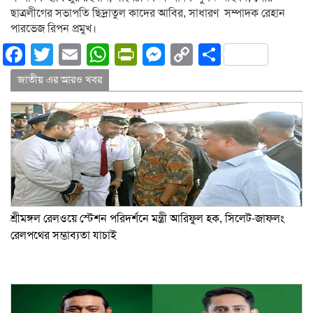
ছাত্রলীগের সভাপতি ছিদ্রাতুল কাদের আবির, সাধারণ সম্পাদক রেহান
পারভেজ রিপন প্রমুখ।
Facebook
Twitter
Email
WhatsApp
PrintFriendly
Messenger
Copy
Share
Link
জাতীয় এর আরও খবর
শ্রীমঙ্গল রেলওয়ে স্টেশন পরিদর্শনে মন্ত্রী আরিফুল হক, সিলেট-জাফলং
রেলপথের সম্ভাব্যতা যাচাই