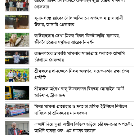
র‍্যাবের অভিযানে সিলেটে অনলাইন জুয়া চক্রের ৭ সদস্য
গ্রেফতার
সুনামগঞ্জে র‍্যাবের যৌথ অভিযানে অপহৃত মাদ্রাসাছাত্রী
উদ্ধার, আসামি গ্রেফতার
লাউয়াছড়ায় দেখা মিলল বিরল ‘উল্টোলেজি’ বানরের,
জীববৈচিত্র্যের সমৃদ্ধির আরেক নিদর্শন
রাজনগরের ডাকাতি মামলার সাজাপ্রাপ্ত পলাতক আসামি
চট্টগ্রামে গ্রেফতার
শ্রীমঙ্গলের ধানক্ষেতে মিলল অজগর, সচেতনতায় রক্ষা পেল
প্রাণীটি
শ্রীমঙ্গলে অবৈধ বালু উত্তোলনের বিরুদ্ধে মোবাইল কোর্ট
অভিযান, ট্রাক জব্দ
মিথ্যা মামলা প্রত্যাহার ও দ্রুত চা শ্রমিক ইউনিয়ন নির্বাচন
দাবিতে চা শ্রমিকদের মানববন্ধন
এআই দিয়ে ভুয়া অশ্লীল ভিডিও ছড়িয়ে চরিত্রহননের অপচেষ্টা,
আইনি ব্যবস্থা শুরু: এম নাসের রহমান