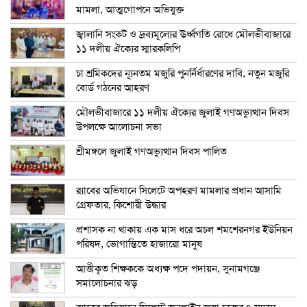
মামলা, আত্মগোপনে অভিযুক্ত
জ্বালানি সংকট ও দ্রব্যমূল্যের ঊর্ধ্বগতি রোধে মৌলভীবাজারে
১১ দলীয় ঐক্যের স্মারকলিপি
চা শ্রমিকদের ন্যূনতম মজুরি পুনর্নির্ধারণের দাবি, নতুন মজুরি
বোর্ড গঠনের আহরণ
মৌলভীবাজারে ১১ দলীয় ঐক্যের জুলাই গণঅভ্যুত্থান দিবস
উপলক্ষে আলোচনা সভা
শ্রীমঙ্গলে জুলাই গণঅভ্যুত্থান দিবস পালিত
র‍্যাবের অভিযানে সিলেটে অপহরণ মামলার প্রধান আসামি
গ্রেফতার, কিশোরী উদ্ধার
প্রশাসক না থাকায় এক মাস ধরে অচল শমশেরনগর ইউনিয়ন
পরিষদ, ভোগান্তিতে হাজারো মানুষ
আত্তীকৃত শিক্ষককে অধ্যক্ষ পদে পদায়ন, সুনামগঞ্জে
সমালোচনার ঝড়