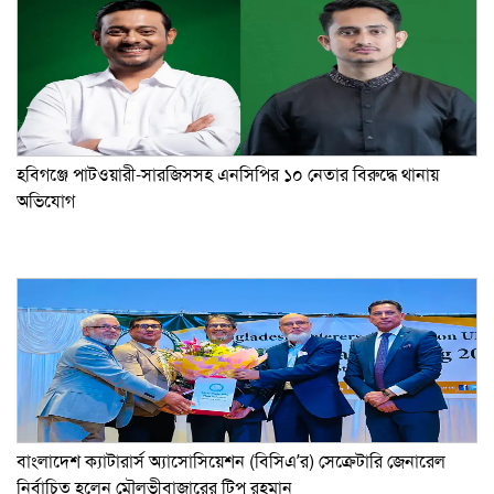
হবিগঞ্জে পাটওয়ারী-সারজিসসহ এনসিপির ১০ নেতার বিরুদ্ধে থানায়
অভিযোগ
বাংলাদেশ ক্যাটারার্স অ্যাসোসিয়েশন (বিসিএ’র) সেক্রেটারি জেনারেল
নির্বাচিত হলেন মৌলভীবাজারের টিপু রহমান