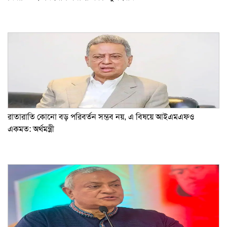
রাতারাতি কোনো বড় পরিবর্তন সম্ভব নয়, এ বিষয়ে আইএমএফও
একমত: অর্থমন্ত্রী