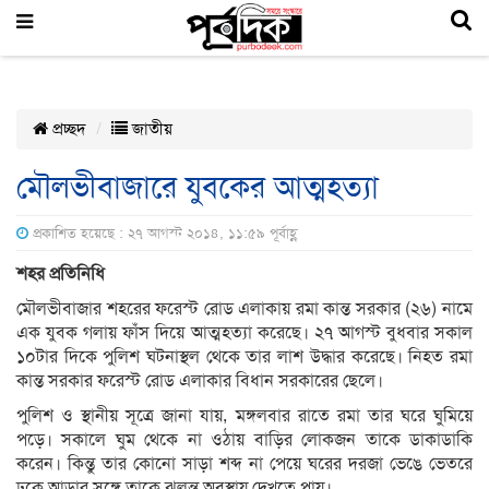
প্রচ্ছদ
জাতীয়
মৌলভীবাজারে যুবকের আত্মহত্যা
প্রকাশিত হয়েছে : ২৭ আগস্ট ২০১৪, ১১:৫৯ পূর্বাহ্ণ
শহর প্রতিনিধি
মৌলভীবাজার শহরের ফরেস্ট রোড এলাকায় রমা কান্ত সরকার (২৬) নামে
এক যুবক গলায় ফাঁস দিয়ে আত্মহত্যা করেছে। ২৭ আগস্ট বুধবার সকাল
১০টার দিকে পুলিশ ঘটনাস্থল থেকে তার লাশ উদ্ধার করেছে। নিহত রমা
কান্ত সরকার ফরেস্ট রোড এলাকার বিধান সরকারের ছেলে।
পুলিশ ও স্থানীয় সূত্রে জানা যায়, মঙ্গলবার রাতে রমা তার ঘরে ঘুমিয়ে
পড়ে। সকালে ঘুম থেকে না ওঠায় বাড়ির লোকজন তাকে ডাকাডাকি
করেন। কিন্তু তার কোনো সাড়া শব্দ না পেয়ে ঘরের দরজা ভেঙে ভেতরে
ঢুকে আড়ার সঙ্গে তাকে ঝুলন্ত অবস্থায় দেখতে পায়।