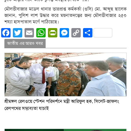
মৌলভীবাজার মডেল থানার ভারপ্রাপ্ত কর্মকর্তা (ওসি) মো. আব্দুছ ছালেক
জানান, পুলিশ লাশ উদ্ধার করে ময়নাতদন্তের জন্য মৌলভীবাজার ২৫০
শয্যা হাসপাতাল মর্গে পাঠিয়েছে।
Facebook
Twitter
Email
WhatsApp
PrintFriendly
Messenger
Copy
Share
Link
জাতীয় এর আরও খবর
শ্রীমঙ্গল রেলওয়ে স্টেশন পরিদর্শনে মন্ত্রী আরিফুল হক, সিলেট-জাফলং
রেলপথের সম্ভাব্যতা যাচাই