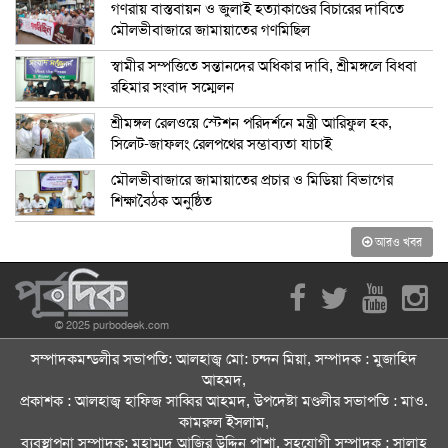
গণরায় বাস্তবায়ন ও জুলাই হত্যাকাণ্ডের বিচারের দাবিতে
মৌলভীবাজারে জামায়াতের গণমিছিল
স্বামীর সম্পত্তিতে সন্তানদের অধিকার দাবি, শ্রীমঙ্গলে বিধবা
রহিমার সংবাদ সম্মেলন
শ্রীমঙ্গল রেলওয়ে স্টেশন পরিদর্শনে মন্ত্রী আরিফুল হক,
সিলেট-জাফলং রেলপথের সম্ভাব্যতা যাচাই
মৌলভীবাজারে জামায়াতের প্রচার ও মিডিয়া বিভাগের
শিক্ষাবৈঠক অনুষ্ঠিত
আরও খবর
© 2025 purbodeek.com
সম্পাদকমন্ডলীর সভাপতি: আলহাজ্ব মো: চন্দন মিয়া, সম্পাদক : মুজাহিদ
আহমদ,
প্রকাশক : আলহাজ্ব হাফিজ সাব্বির আহমদ, উপদেষ্টা মণ্ডলীর সভাপতি : মাও.
কামরুল ইসলাম,
ব্যবস্থাপনা সম্পাদক: মুহাম্মদ আজির উদ্দিন পাশা, সহযোগী সম্পাদক : সালাহ