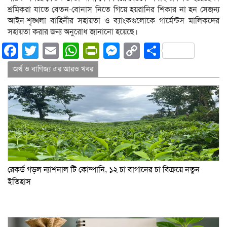
শ্রমিকরা যাতে বেতন-বোনাস নিতে গিয়ে হয়রানির শিকার না হন সেজন্য
আইন-শৃঙ্খলা বাহিনীর সহায়তা ও ব্যাংকগুলোকে গার্মেন্টস মালিকদের
সহায়তা করার জন্য অনুরোধ জানানো হয়েছে।
Facebook
Twitter
Email
WhatsApp
PrintFriendly
Messenger
Copy
Share
Link
অর্থ ও বাণিজ্য এর আরও খবর
রেকর্ড গড়ল ন্যাশনাল টি কোম্পানি, ১২ চা বাগানের চা বিক্রয়ে নতুন
ইতিহাস