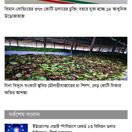
বিমান-বোয়িংয়ের ৩৭০ কোটি ডলারের চুক্তি: বহরে যুক্ত হচ্ছে ১৪ আধুনিক
উড়োজাহাজ
টানা বিদ্যুৎ সংকটে স্থবির মৌলভীবাজারের চা শিল্প, দেড় কোটি টাকার
ক্ষতির আশঙ্কা
সর্বশেষ সংবাদ
ইউরোপের এআই স্টার্টআপে রেকর্ড ২৩ বিলিয়ন ডলার