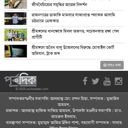
জীববৈচিত্র্যের সমৃদ্ধির আরেক নিদর্শন
রাজনগরের ডাকাতি মামলার সাজাপ্রাপ্ত পলাতক আসামি
চট্টগ্রামে গ্রেফতার
শ্রীমঙ্গলের ধানক্ষেতে মিলল অজগর, সচেতনতায় রক্ষা পেল
প্রাণীটি
শ্রীমঙ্গলে অবৈধ বালু উত্তোলনের বিরুদ্ধে মোবাইল কোর্ট
অভিযান, ট্রাক জব্দ
আরও খবর
© 2025 purbodeek.com
সম্পাদকমন্ডলীর সভাপতি: আলহাজ্ব মো: চন্দন মিয়া, সম্পাদক : মুজাহিদ
আহমদ,
প্রকাশক : আলহাজ্ব হাফিজ সাব্বির আহমদ, উপদেষ্টা মণ্ডলীর সভাপতি : মাও.
কামরুল ইসলাম,
ব্যবস্থাপনা সম্পাদক: মুহাম্মদ আজির উদ্দিন পাশা, সহযোগী সম্পাদক : সালাহ