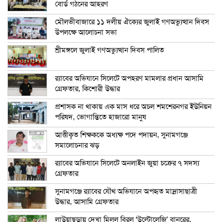
বোর্ড গঠনের আহরণ
মৌলভীবাজারে ১১ দলীয় ঐক্যের জুলাই গণঅভ্যুত্থান দিবস
উপলক্ষে আলোচনা সভা
শ্রীমঙ্গলে জুলাই গণঅভ্যুত্থান দিবস পালিত
র‍্যাবের অভিযানে সিলেটে অপহরণ মামলার প্রধান আসামি
গ্রেফতার, কিশোরী উদ্ধার
প্রশাসক না থাকায় এক মাস ধরে অচল শমশেরনগর ইউনিয়ন
পরিষদ, ভোগান্তিতে হাজারো মানুষ
আত্তীকৃত শিক্ষককে অধ্যক্ষ পদে পদায়ন, সুনামগঞ্জে
সমালোচনার ঝড়
র‍্যাবের অভিযানে সিলেটে অনলাইন জুয়া চক্রের ৭ সদস্য
গ্রেফতার
সুনামগঞ্জে র‍্যাবের যৌথ অভিযানে অপহৃত মাদ্রাসাছাত্রী
উদ্ধার, আসামি গ্রেফতার
লাউয়াছড়ায় দেখা মিলল বিরল ‘উল্টোলেজি’ বানরের,