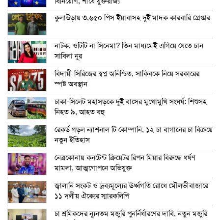
বিনিয়োগ, শীর্ষে যুক্তরাজ্য
কুলাউড়ায় ৩,৬৫০ পিস ইয়াবাসহ দুই মাদক কারবারি গ্রেপ্তার
নাটক, ওটিটি না সিনেমা? তিন মাধ্যমেই এগিয়ে যেতে চান
সাবিলা নূর
বিদায়ী সিরিজের স্বপ্ন অনিশ্চিত, সাকিবকে নিয়ে সরকারের
স্পষ্ট অবস্থান
ঢাকা-সিলেট মহাসড়কে দুই বাসের মুখোমুখি সংঘর্ষ: শিশুসহ
নিহত ৯, আহত বহু
রেকর্ড গড়ল ন্যাশনাল টি কোম্পানি, ১২ চা বাগানের চা বিক্রয়ে
নতুন ইতিহাস
নেত্রকোনায় কনটেন্ট ক্রিয়েটর রিপন মিয়ার বিরুদ্ধে ধর্ষণ
মামলা, আত্মগোপনে অভিযুক্ত
জ্বালানি সংকট ও দ্রব্যমূল্যের ঊর্ধ্বগতি রোধে মৌলভীবাজারে
১১ দলীয় ঐক্যের স্মারকলিপি
চা শ্রমিকদের ন্যূনতম মজুরি পুনর্নির্ধারণের দাবি, নতুন মজুরি