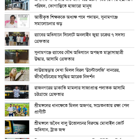
পরিষদ, ভোগান্তিতে হাজারো মানুষ
আত্তীকৃত শিক্ষককে অধ্যক্ষ পদে পদায়ন, সুনামগঞ্জে
সমালোচনার ঝড়
র‍্যাবের অভিযানে সিলেটে অনলাইন জুয়া চক্রের ৭ সদস্য
গ্রেফতার
সুনামগঞ্জে র‍্যাবের যৌথ অভিযানে অপহৃত মাদ্রাসাছাত্রী
উদ্ধার, আসামি গ্রেফতার
লাউয়াছড়ায় দেখা মিলল বিরল ‘উল্টোলেজি’ বানরের,
জীববৈচিত্র্যের সমৃদ্ধির আরেক নিদর্শন
রাজনগরের ডাকাতি মামলার সাজাপ্রাপ্ত পলাতক আসামি
চট্টগ্রামে গ্রেফতার
শ্রীমঙ্গলের ধানক্ষেতে মিলল অজগর, সচেতনতায় রক্ষা পেল
প্রাণীটি
শ্রীমঙ্গলে অবৈধ বালু উত্তোলনের বিরুদ্ধে মোবাইল কোর্ট
অভিযান, ট্রাক জব্দ