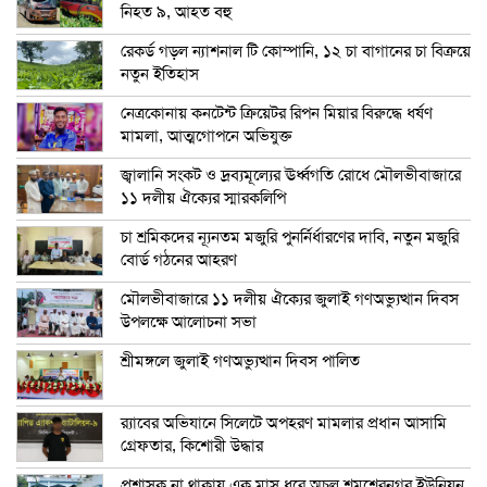
নিহত ৯, আহত বহু
রেকর্ড গড়ল ন্যাশনাল টি কোম্পানি, ১২ চা বাগানের চা বিক্রয়ে
নতুন ইতিহাস
নেত্রকোনায় কনটেন্ট ক্রিয়েটর রিপন মিয়ার বিরুদ্ধে ধর্ষণ
মামলা, আত্মগোপনে অভিযুক্ত
জ্বালানি সংকট ও দ্রব্যমূল্যের ঊর্ধ্বগতি রোধে মৌলভীবাজারে
১১ দলীয় ঐক্যের স্মারকলিপি
চা শ্রমিকদের ন্যূনতম মজুরি পুনর্নির্ধারণের দাবি, নতুন মজুরি
বোর্ড গঠনের আহরণ
মৌলভীবাজারে ১১ দলীয় ঐক্যের জুলাই গণঅভ্যুত্থান দিবস
উপলক্ষে আলোচনা সভা
শ্রীমঙ্গলে জুলাই গণঅভ্যুত্থান দিবস পালিত
র‍্যাবের অভিযানে সিলেটে অপহরণ মামলার প্রধান আসামি
গ্রেফতার, কিশোরী উদ্ধার
প্রশাসক না থাকায় এক মাস ধরে অচল শমশেরনগর ইউনিয়ন