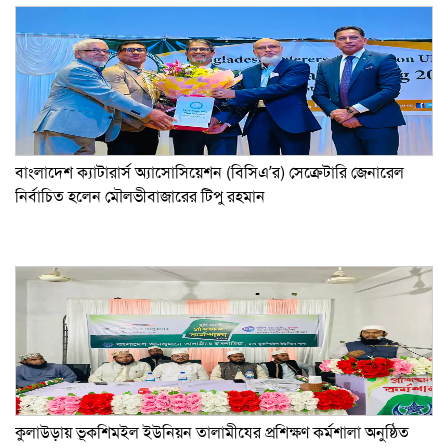
বাংলাদেশ ক্যাটারার্স অ্যাসোসিয়েশন (বিসিএ’র) সেক্রেটারি জেনারেল
নির্বাচিত হলেন মৌলভীবাজারের টিপু রহমান
কুলাউড়ায় ভূকশিমইল ইউনিয়ন তালামীযের প্রশিক্ষণ কর্মশালা অনুষ্ঠিত