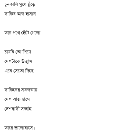
চুনকালি মুখে ছুঁড়ে
সাকিব আল হাসান-
তার পথে হেঁটে গেলো
চায়নি তো পিছে
দেশটাকে উচ্ছ্বাস
এনে সেতো দিছে।
সাকিবের সফলতায়
দেশ আজ হাসে
দেশবাসী সব্বাই
তারে ভালোবাসে।