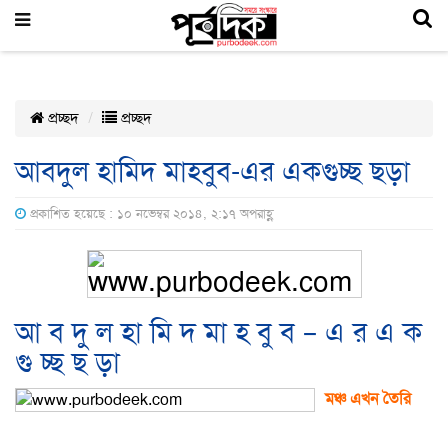
প্রচ্ছদ
প্রচ্ছদ
আবদুল হামিদ মাহবুব-এর একগুচ্ছ ছড়া
প্রকাশিত হয়েছে : ১০ নভেম্বর ২০১৪, ২:১৭ অপরাহ্ণ
আ ব দু ল হা মি দ মা হ বু ব – এ র এ ক
গু চ্ছ ছ ড়া
মঞ্চ এখন তৈরি