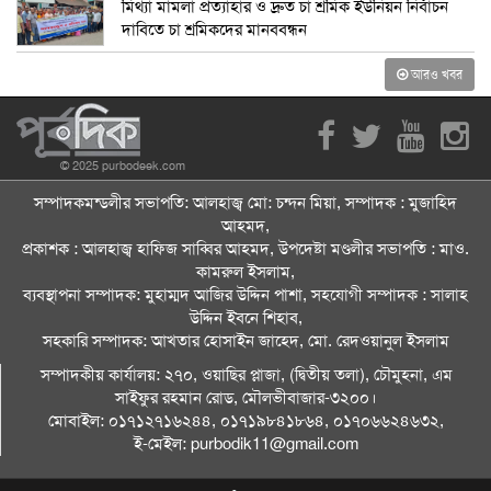
মিথ্যা মামলা প্রত্যাহার ও দ্রুত চা শ্রমিক ইউনিয়ন নির্বাচন
দাবিতে চা শ্রমিকদের মানববন্ধন
আরও খবর
© 2025 purbodeek.com
সম্পাদকমন্ডলীর সভাপতি: আলহাজ্ব মো: চন্দন মিয়া, সম্পাদক : মুজাহিদ
আহমদ,
প্রকাশক : আলহাজ্ব হাফিজ সাব্বির আহমদ, উপদেষ্টা মণ্ডলীর সভাপতি : মাও.
কামরুল ইসলাম,
ব্যবস্থাপনা সম্পাদক: মুহাম্মদ আজির উদ্দিন পাশা, সহযোগী সম্পাদক : সালাহ
উদ্দিন ইবনে শিহাব,
সহকারি সম্পাদক: আখতার হোসাইন জাহেদ, মো. রেদওয়ানুল ইসলাম
সম্পাদকীয় কার্যালয়: ২৭০, ওয়াছির প্লাজা, (দ্বিতীয় তলা), চৌমুহনা, এম
সাইফুর রহমান রোড, মৌলভীবাজার-৩২০০।
মোবাইল: ০১৭১২৭১৬২৪৪, ০১৭১৯৮৪১৮৬৪, ০১৭০৬৬২৪৬৩২,
ই-মেইল: purbodik11@gmail.com