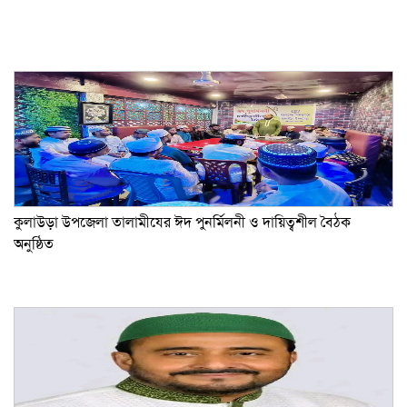
কুলাউড়া উপজেলা তালামীযের ঈদ পুনর্মিলনী ও দায়িত্বশীল বৈঠক
অনুষ্ঠিত