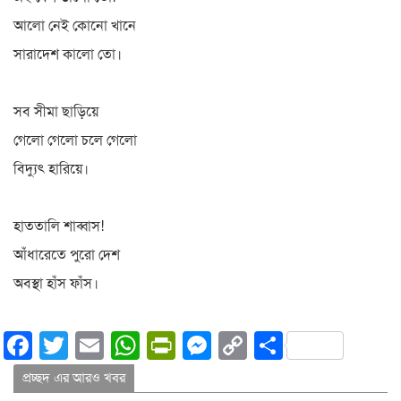
আলো নেই কোনো খানে
সারাদেশ কালো তো।
সব সীমা ছাড়িয়ে
গেলো গেলো চলে গেলো
বিদ্যুৎ হারিয়ে।
হাততালি শাব্বাস!
আঁধারেতে পুরো দেশ
অবস্থা হাঁস ফাঁস।
Facebook
Twitter
Email
WhatsApp
PrintFriendly
Messenger
Copy
Share
Link
প্রচ্ছদ এর আরও খবর