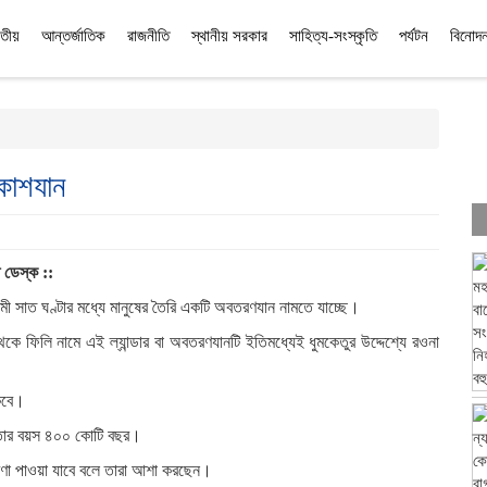
তীয়
আন্তর্জাতিক
রাজনীতি
স্থানীয় সরকার
সাহিত্য-সংস্কৃতি
পর্যটন
বিনোদ
াকাশযান
তি ডেস্ক ::
মী সাত ঘণ্টার মধ্যে মানুষের তৈরি একটি অবতরণযান নামতে যাচ্ছে।
েকে ফিলি নামে এই ল্যান্ডার বা অবতরণযানটি ইতিমধ্যেই ধুমকেতুর উদ্দেশ্যে রওনা
কবে।
ে তার বয়স ৪০০ কোটি বছর।
রণা পাওয়া যাবে বলে তারা আশা করছেন।