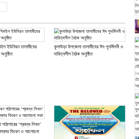
y
r
re
িমইল ইউনিয়ন তালামীযের
কুলাউড়া উপজেলা তালামীযের ঈদ পুনর্মিলনী ও
া অনুষ্ঠিত
দায়িত্বশীল বৈঠক অনুষ্ঠিত
ণ পাঠাগারের ‘প্রবন্ধ লিখন’
ুরস্কার বিতরণ ও আলোচনা