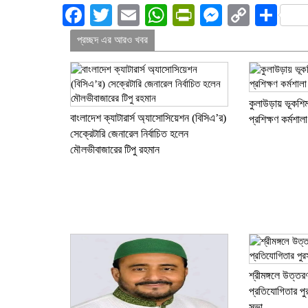
Facebook
Twitter
Email
WhatsApp
PrintFriendl
Messenge
Copy
Sha
Link
প্রচ্ছদ এর আরও খবর
কুলাউড়ায় ভূকশ
বাংলাদেশ ক্যাটারার্স অ্যাসোসিয়েশন (বিসিএ’র)
প্রশিক্ষণ কর্মশাল
সেক্রেটারি জেনারেল নির্বাচিত হলেন
মৌলভীবাজারের টিপু রহমান
শ্রীমঙ্গলে উত্তর
প্রতিযোগিতার প
সভা