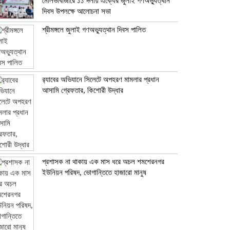
মৌলভীবাজারে ১১ দলীয় ঐক্যের জুলাই গণঅভ্যুত্থান
দিবস উপলক্ষে আলোচনা সভা
শ্রীমঙ্গলে জুলাই গণঅভ্যুত্থান দিবস পালিত
র‍্যাবের অভিযানে সিলেটে অপহরণ মামলার প্রধান
আসামি গ্রেফতার, কিশোরী উদ্ধার
প্রশাসক না থাকায় এক মাস ধরে অচল শমশেরনগর
ইউনিয়ন পরিষদ, ভোগান্তিতে হাজারো মানুষ