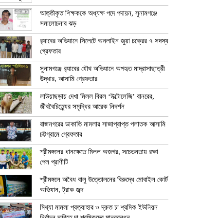
আত্তীকৃত শিক্ষককে অধ্যক্ষ পদে পদায়ন, সুনামগঞ্জে
সমালোচনার ঝড়
র‍্যাবের অভিযানে সিলেটে অনলাইন জুয়া চক্রের ৭ সদস্য
গ্রেফতার
সুনামগঞ্জে র‍্যাবের যৌথ অভিযানে অপহৃত মাদ্রাসাছাত্রী
উদ্ধার, আসামি গ্রেফতার
লাউয়াছড়ায় দেখা মিলল বিরল ‘উল্টোলেজি’ বানরের,
জীববৈচিত্র্যের সমৃদ্ধির আরেক নিদর্শন
রাজনগরের ডাকাতি মামলার সাজাপ্রাপ্ত পলাতক আসামি
চট্টগ্রামে গ্রেফতার
শ্রীমঙ্গলের ধানক্ষেতে মিলল অজগর, সচেতনতায় রক্ষা
পেল প্রাণীটি
শ্রীমঙ্গলে অবৈধ বালু উত্তোলনের বিরুদ্ধে মোবাইল কোর্ট
অভিযান, ট্রাক জব্দ
মিথ্যা মামলা প্রত্যাহার ও দ্রুত চা শ্রমিক ইউনিয়ন
নির্বাচন দাবিতে চা শ্রমিকদের মানববন্ধন