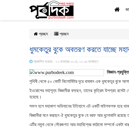
জা
প্রচ্ছদ
প্রচ্ছদ
ধুমকেতুর বুকে অবতরণ করতে যাচ্ছে মহ
প্রকাশিত হয়েছে : ১২ নভেম্বর ২০১৪, ১২:২৬ অপরাহ্ণ
বিজ্ঞান-প্রযুক্
পৃথিবী থেকে ৫০ কোটি কিলোমিটার দূরে ধাবমান এক ধুমকেতুর বুকে আগা
ইওরোপের মহাশূন্য বিজ্ঞানীরা বলছেন, তাদের কৃত্রিম উপগ্রহ রসেটা থ
হয়েছে।
সফল হলে মহাকাশ অভিযানের ইতিহাসে এট একটি মাইলফলক হয়ে থা
বিজ্ঞানীরা মনে করছেন ঐ ধুমকেতুর বুকে যে বরফ আর ধুলোবালি রয়েছ
এটির নমুনা থেকে সৌরজগত আর মহাবিশ্বের কাঠামো সম্পর্কে একটা ধা