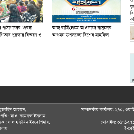
ণ পাঠাগারের ‘প্রবন্ধ
আজ বার্মিংহামে আওলাদে রাসুলের
গিতার পুরস্কার বিতরণ ও
আগমন উপলক্ষ্যে বিশেষ মাহফিল
: মুজাহিদ আহমদ,
সম্পাদকীয় কার্যালয়: ২৭০, ওয়াছি
ভাপতি : মাও. কামরুল ইসলাম,
দক : সালাহ উদ্দিন ইবনে শিহাব,
মোবাইল: ০১৭১২৭
সলাম
ই-মে