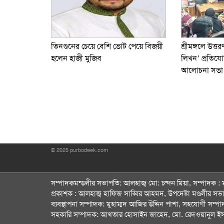
তিনগুনের চেয়ে বেশি ভোট পেয়ে বিজয়ী
শ্রীমঙ্গলে উত্তর
হলেন হাজী মুজিব
লিখন’ প্রতিযো
আলোচনা সভা
© 2025 purbodeek.com
সম্পাদকমন্ডলীর সভাপতি: আলহাজ্ব মো: চন্দন মিয়া, সম্পাদক 
প্রকাশক : আলহাজ্ব হাফিজ সাব্বির আহমদ, উপদেষ্টা মণ্ডলীর স
ব্যবস্থাপনা সম্পাদক: মুহাম্মদ আজির উদ্দিন পাশা, সহযোগী সম্পা
সহকারি সম্পাদক: আখতার হোসাইন জাহেদ, মো. রেদওয়ানুল ই