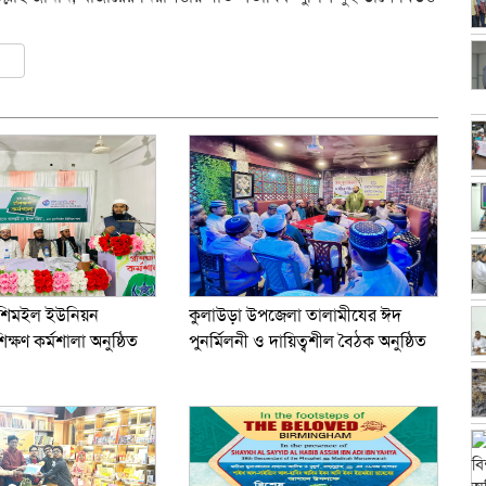
ly
er
are
ূকশিমইল ইউনিয়ন
কুলাউড়া উপজেলা তালামীযের ঈদ
িক্ষণ কর্মশালা অনুষ্ঠিত
পুনর্মিলনী ও দায়িত্বশীল বৈঠক অনুষ্ঠিত