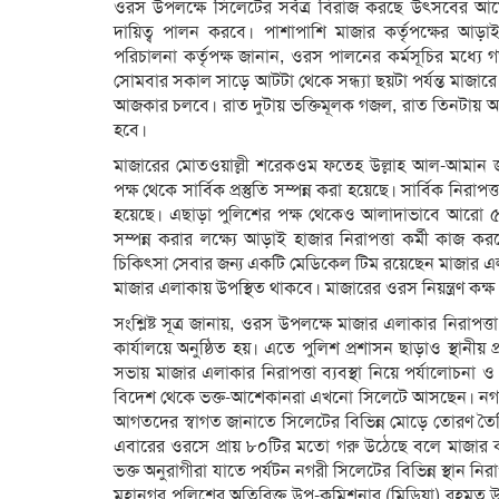
ওরস উপলক্ষে সিলেটের সর্বত্র বিরাজ করছে উৎসবের আমে
দায়িত্ব পালন করবে। পাশাপাশি মাজার কর্তৃপক্ষের আড়াই
পরিচালনা কর্তৃপক্ষ জানান, ওরস পালনের কর্মসূচির মধ্
সোমবার সকাল সাড়ে আটটা থেকে সন্ধ্যা ছয়টা পর্যন্ত মাজ
আজকার চলবে। রাত দুটায় ভক্তিমূলক গজল, রাত তিনটায় 
হবে।
মাজারের মোতওয়াল্লী শরেকওম ফতেহ উল্লাহ আল-আমান জানান
পক্ষ থেকে সার্বিক প্রস্তুতি সম্পন্ন করা হয়েছে। সার্বিক নি
হয়েছে। এছাড়া পুলিশের পক্ষ থেকেও আলাদাভাবে আরো ৫/৬ট
সম্পন্ন করার লক্ষ্যে আড়াই হাজার নিরাপত্তা কর্মী কাজ কর
চিকিৎসা সেবার জন্য একটি মেডিকেল টিম রয়েছেন মাজার এলাক
মাজার এলাকায় উপস্থিত থাকবে। মাজারের ওরস নিয়ন্ত্রণ কক্
সংশ্লিষ্ট সূত্র জানায়, ওরস উপলক্ষে মাজার এলাকার নিরাপত
কার্যালয়ে অনুষ্ঠিত হয়। এতে পুলিশ প্রশাসন ছাড়াও স্থানীয় 
সভায় মাজার এলাকার নিরাপত্তা ব্যবস্থা নিয়ে পর্যালোচনা ও
বিদেশ থেকে ভক্ত-আশেকানরা এখনো সিলেটে আসছেন। নগর
আগতদের স্বাগত জানাতে সিলেটের বিভিন্ন মোড়ে তোরণ তৈরি ক
এবারের ওরসে প্রায় ৮০টির মতো গরু উঠেছে বলে মাজার ক
ভক্ত অনুরাগীরা যাতে পর্যটন নগরী সিলেটের বিভিন্ন স্থান 
মহানগর পুলিশের অতিরিক্ত উপ-কমিশনার (মিডিয়া) রহমত উল্