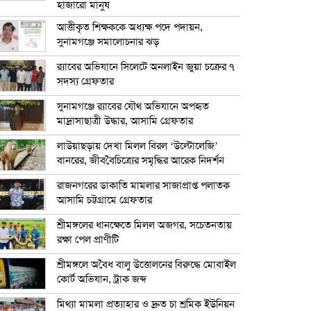
হাজারো মানুষ
আত্তীকৃত শিক্ষককে অধ্যক্ষ পদে পদায়ন,
সুনামগঞ্জে সমালোচনার ঝড়
র‍্যাবের অভিযানে সিলেটে অনলাইন জুয়া চক্রের ৭
সদস্য গ্রেফতার
সুনামগঞ্জে র‍্যাবের যৌথ অভিযানে অপহৃত
মাদ্রাসাছাত্রী উদ্ধার, আসামি গ্রেফতার
লাউয়াছড়ায় দেখা মিলল বিরল ‘উল্টোলেজি’
বানরের, জীববৈচিত্র্যের সমৃদ্ধির আরেক নিদর্শন
রাজনগরের ডাকাতি মামলার সাজাপ্রাপ্ত পলাতক
আসামি চট্টগ্রামে গ্রেফতার
শ্রীমঙ্গলের ধানক্ষেতে মিলল অজগর, সচেতনতায়
রক্ষা পেল প্রাণীটি
শ্রীমঙ্গলে অবৈধ বালু উত্তোলনের বিরুদ্ধে মোবাইল
কোর্ট অভিযান, ট্রাক জব্দ
মিথ্যা মামলা প্রত্যাহার ও দ্রুত চা শ্রমিক ইউনিয়ন