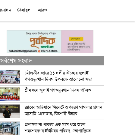
িনোদন
খেলাধুলা
আরও
সর্বশেষ সংবাদ
মৌলভীবাজারে ১১ দলীয় ঐক্যের জুলাই
গণঅভ্যুত্থান দিবস উপলক্ষে আলোচনা সভা
শ্রীমঙ্গলে জুলাই গণঅভ্যুত্থান দিবস পালিত
র‍্যাবের অভিযানে সিলেটে অপহরণ মামলার প্রধান
আসামি গ্রেফতার, কিশোরী উদ্ধার
প্রশাসক না থাকায় এক মাস ধরে অচল
শমশেরনগর ইউনিয়ন পরিষদ, ভোগান্তিতে