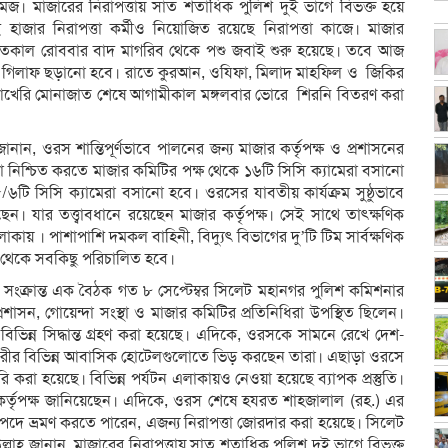
জ। মাজারের নিরাপত্তায় সাত শতাধিক পুলিশ দুই ভাগে বিভক্ত হয়ে
 হাজার নিরাপত্তা কর্মীও নিয়োজিত রয়েছে নিরাপত্তা কাজে। মাজার
যে গতকাল রোববার বাদ মাগরিব থেকে পশু জবাই শুরু হয়েছে। তবে আজ
ারে গিলাফ ছড়ানো হবে। রাতে কুরআন, ওযিফা, মিলাদ মাহফিল ও জিকির
আখেরি মোনাজাত শেষে আগামীকাল মঙ্গলবার ভোরে শিরনি বিতরণ করা
, ওরস শান্তিপূর্ণভাবে পালনের জন্য মাজার কর্তৃপক্ষ ও প্রশাসনের
রাপত্তা নিশ্চিত করতে মাজার কমিটির পক্ষ থেকে ১৬টি সিসি ক্যামেরা বসানো
ি সিসি ক্যামেরা বসানো হবে। ওরসের যাবতীয় কার্যক্রম সুষ্ঠুভাবে
ছেন। যার তত্ত্বাবধানে রয়েছেন মাজার কর্তৃপক্ষ। সেই সাথে তাৎক্ষণিক
ায় । পাশাপাশি দমকল বাহিনী, বিদ্যুৎ বিভাগের দু’টি টিম সার্বক্ষণিক
ষ থেকে সবকিছু পরিচালিত হবে।
্তা সংক্রান্ত এক বৈঠক গত ৮ সেপ্টেম্বর সিলেট মহানগর পুলিশ কমিশনার
প্রশাসন, গোয়েন্দা সংস্থা ও মাজার কমিটির প্রতিনিধিরা উপস্থিত ছিলেন।
 বিভিন্ন সিদ্ধান্ত গ্রহণ করা হয়েছে। এদিকে, ওরসকে সামনে রেখে দেশ-
ীর বিভিন্ন আবাসিক হোটেলগুলোতে ভিড় করছেন তারা। এছাড়া ওরসে
রা হয়েছে। বিভিন্ন পর্যটন এলাকায়ও নেওয়া হয়েছে ব্যাপক প্রস্তুতি।
র্তৃপক্ষ জানিয়েছেন। এদিকে, ওরস শেষে হযরত শাহজালাল (রহ.) এর
নিরাপদে ভ্রমণ করতে পারেন, এজন্য নিরাপত্তা জোরদার করা হয়েছে। সিলেট
লাহ জানান, মাজারের নিরাপত্তায় সাত শতাধিক পুলিশ দুই ভাগে বিভক্ত