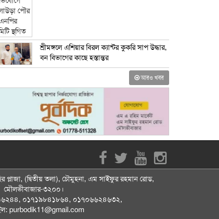
শ্রীমঙ্গলে এশিয়ার বিরল ক্যান্টর কুকরি সাপ উদ্ধার,
বন বিভাগের কাছে হস্তান্তর
আরও খবর
র প্লাজা, (দ্বিতীয় তলা), চৌমুহনা, এম সাইফুর রহমান রোড,
মৌলভীবাজার-৩২০০।
১৬২৪৪, ০১৭১৯৮৪১৮৬৪, ০১৭০৬৬২৪৬৩২,
ইল: purbodik11@gmail.com