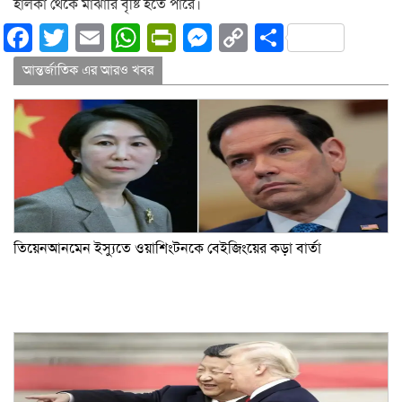
হালকা থেকে মাঝারি বৃষ্টি হতে পারে।
Facebook
Twitter
Email
WhatsApp
PrintFriendly
Messenger
Copy
Share
Link
আন্তর্জাতিক এর আরও খবর
তিয়েনআনমেন ইস্যুতে ওয়াশিংটনকে বেইজিংয়ের কড়া বার্তা