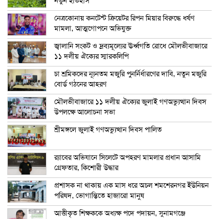
নতুন ইতিহাস
নেত্রকোনায় কনটেন্ট ক্রিয়েটর রিপন মিয়ার বিরুদ্ধে ধর্ষণ
মামলা, আত্মগোপনে অভিযুক্ত
জ্বালানি সংকট ও দ্রব্যমূল্যের ঊর্ধ্বগতি রোধে মৌলভীবাজারে
১১ দলীয় ঐক্যের স্মারকলিপি
চা শ্রমিকদের ন্যূনতম মজুরি পুনর্নির্ধারণের দাবি, নতুন মজুরি
বোর্ড গঠনের আহরণ
মৌলভীবাজারে ১১ দলীয় ঐক্যের জুলাই গণঅভ্যুত্থান দিবস
উপলক্ষে আলোচনা সভা
শ্রীমঙ্গলে জুলাই গণঅভ্যুত্থান দিবস পালিত
র‍্যাবের অভিযানে সিলেটে অপহরণ মামলার প্রধান আসামি
গ্রেফতার, কিশোরী উদ্ধার
প্রশাসক না থাকায় এক মাস ধরে অচল শমশেরনগর ইউনিয়ন
পরিষদ, ভোগান্তিতে হাজারো মানুষ
আত্তীকৃত শিক্ষককে অধ্যক্ষ পদে পদায়ন, সুনামগঞ্জে