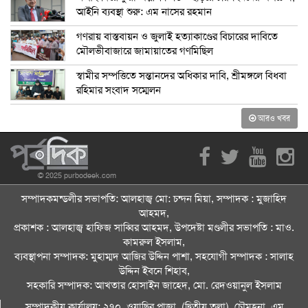
আইনি ব্যবস্থা শুরু: এম নাসের রহমান
গণরায় বাস্তবায়ন ও জুলাই হত্যাকাণ্ডের বিচারের দাবিতে
মৌলভীবাজারে জামায়াতের গণমিছিল
স্বামীর সম্পত্তিতে সন্তানদের অধিকার দাবি, শ্রীমঙ্গলে বিধবা
রহিমার সংবাদ সম্মেলন
আরও খবর
© 2025 purbodeek.com
সম্পাদকমন্ডলীর সভাপতি: আলহাজ্ব মো: চন্দন মিয়া, সম্পাদক : মুজাহিদ
আহমদ,
প্রকাশক : আলহাজ্ব হাফিজ সাব্বির আহমদ, উপদেষ্টা মণ্ডলীর সভাপতি : মাও.
কামরুল ইসলাম,
ব্যবস্থাপনা সম্পাদক: মুহাম্মদ আজির উদ্দিন পাশা, সহযোগী সম্পাদক : সালাহ
উদ্দিন ইবনে শিহাব,
সহকারি সম্পাদক: আখতার হোসাইন জাহেদ, মো. রেদওয়ানুল ইসলাম
সম্পাদকীয় কার্যালয়: ২৭০, ওয়াছির প্লাজা, (দ্বিতীয় তলা), চৌমুহনা, এম