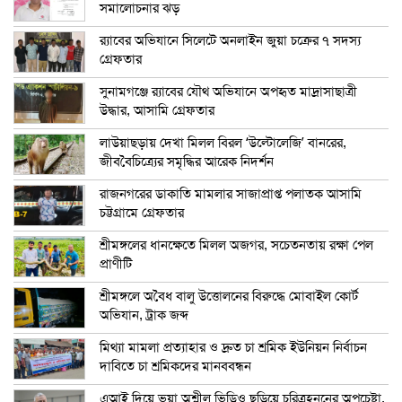
সমালোচনার ঝড়
র‍্যাবের অভিযানে সিলেটে অনলাইন জুয়া চক্রের ৭ সদস্য
গ্রেফতার
সুনামগঞ্জে র‍্যাবের যৌথ অভিযানে অপহৃত মাদ্রাসাছাত্রী
উদ্ধার, আসামি গ্রেফতার
লাউয়াছড়ায় দেখা মিলল বিরল ‘উল্টোলেজি’ বানরের,
জীববৈচিত্র্যের সমৃদ্ধির আরেক নিদর্শন
রাজনগরের ডাকাতি মামলার সাজাপ্রাপ্ত পলাতক আসামি
চট্টগ্রামে গ্রেফতার
শ্রীমঙ্গলের ধানক্ষেতে মিলল অজগর, সচেতনতায় রক্ষা পেল
প্রাণীটি
শ্রীমঙ্গলে অবৈধ বালু উত্তোলনের বিরুদ্ধে মোবাইল কোর্ট
অভিযান, ট্রাক জব্দ
মিথ্যা মামলা প্রত্যাহার ও দ্রুত চা শ্রমিক ইউনিয়ন নির্বাচন
দাবিতে চা শ্রমিকদের মানববন্ধন
এআই দিয়ে ভুয়া অশ্লীল ভিডিও ছড়িয়ে চরিত্রহননের অপচেষ্টা,