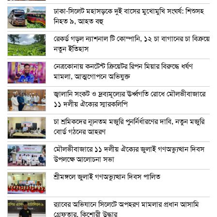
ঢাকা-সিলেট মহাসড়কে দুই বাসের মুখোমুখি সংঘর্ষ: শিশুসহ
নিহত ৯, আহত বহু
রেকর্ড গড়ল ন্যাশনাল টি কোম্পানি, ১২ চা বাগানের চা বিক্রয়ে
নতুন ইতিহাস
নেত্রকোনায় কনটেন্ট ক্রিয়েটর রিপন মিয়ার বিরুদ্ধে ধর্ষণ
মামলা, আত্মগোপনে অভিযুক্ত
জ্বালানি সংকট ও দ্রব্যমূল্যের ঊর্ধ্বগতি রোধে মৌলভীবাজারে
১১ দলীয় ঐক্যের স্মারকলিপি
চা শ্রমিকদের ন্যূনতম মজুরি পুনর্নির্ধারণের দাবি, নতুন মজুরি
বোর্ড গঠনের আহরণ
মৌলভীবাজারে ১১ দলীয় ঐক্যের জুলাই গণঅভ্যুত্থান দিবস
উপলক্ষে আলোচনা সভা
শ্রীমঙ্গলে জুলাই গণঅভ্যুত্থান দিবস পালিত
র‍্যাবের অভিযানে সিলেটে অপহরণ মামলার প্রধান আসামি
গ্রেফতার, কিশোরী উদ্ধার