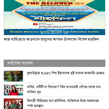
আজ বার্মিংহামে আওলাদে রাসুলের আগমন উপলক্ষ্যে বিশেষ মাহফিল
সর্বশেষ সংবাদ
কুলাউড়ায় ৩,৬৫০ পিস ইয়াবাসহ দুই মাদক কারবারি গ্রেপ্তার
নাটক, ওটিটি না সিনেমা? তিন মাধ্যমেই এগিয়ে যেতে চান
সাবিলা নূর
বিদায়ী সিরিজের স্বপ্ন অনিশ্চিত, সাকিবকে নিয়ে সরকারের
স্পষ্ট অবস্থান