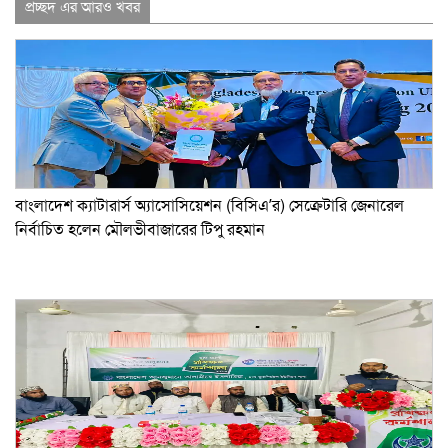
Link
প্রচ্ছদ এর আরও খবর
বাংলাদেশ ক্যাটারার্স অ্যাসোসিয়েশন (বিসিএ’র) সেক্রেটারি জেনারেল
নির্বাচিত হলেন মৌলভীবাজারের টিপু রহমান