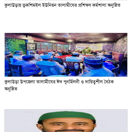
কুলাউড়ায় ভূকশিমইল ইউনিয়ন তালামীযের প্রশিক্ষণ কর্মশালা অনুষ্ঠিত
কুলাউড়া উপজেলা তালামীযের ঈদ পুনর্মিলনী ও দায়িত্বশীল বৈঠক
অনুষ্ঠিত