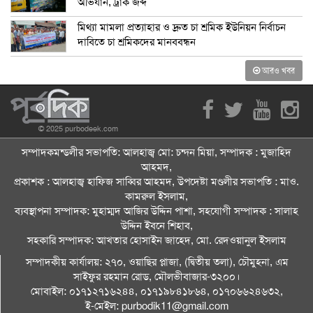
অভিযান, ট্রাক জব্দ
মিথ্যা মামলা প্রত্যাহার ও দ্রুত চা শ্রমিক ইউনিয়ন নির্বাচন
দাবিতে চা শ্রমিকদের মানববন্ধন
আরও খবর
© 2025 purbodeek.com
সম্পাদকমন্ডলীর সভাপতি: আলহাজ্ব মো: চন্দন মিয়া, সম্পাদক : মুজাহিদ
আহমদ,
প্রকাশক : আলহাজ্ব হাফিজ সাব্বির আহমদ, উপদেষ্টা মণ্ডলীর সভাপতি : মাও.
কামরুল ইসলাম,
ব্যবস্থাপনা সম্পাদক: মুহাম্মদ আজির উদ্দিন পাশা, সহযোগী সম্পাদক : সালাহ
উদ্দিন ইবনে শিহাব,
সহকারি সম্পাদক: আখতার হোসাইন জাহেদ, মো. রেদওয়ানুল ইসলাম
সম্পাদকীয় কার্যালয়: ২৭০, ওয়াছির প্লাজা, (দ্বিতীয় তলা), চৌমুহনা, এম
সাইফুর রহমান রোড, মৌলভীবাজার-৩২০০।
মোবাইল: ০১৭১২৭১৬২৪৪, ০১৭১৯৮৪১৮৬৪, ০১৭০৬৬২৪৬৩২,
ই-মেইল: purbodik11@gmail.com