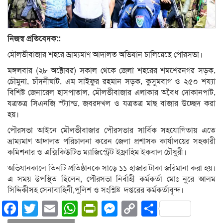
নিজস্ব প্রতিবেদক::
মৌলভীবাজার শহরে ভ্রাম্যমাণ আদালত অভিযান চালিয়েছে পৌরসভা।
মঙ্গলবার (২৮ অক্টোবর) সকাল থেকে জেলা শহরের শমশেরনগর সড়ক,
চৌমুনা, চাঁদনীঘাট, এম সাইফুর রহমান সড়ক, কুসুমবাগ ও ২৫০ শয্যা
বিশিষ্ট জেনারেল হাসপাতাল, মৌলভীবাজার এলাকার অবৈধ দোকানপাট,
যত্রতত্র সিএনজি স্ট্যান্ড, জবরদখল ও যত্রতত্র মাছ বাজার উচ্ছেদ করা
হয়।
পৌরসভা আইনে মৌলভীবাজার পৌরসভার সার্বিক সহযোগিতায় এতে
ভ্রাম্যমাণ আদালত পরিচালনা করেন জেলা প্রশাসক কার্যালয়ের সহকারী
কমিশনার ও এক্সিকিউটিভ ম্যাজিস্ট্রেট ইফ্রাহিম ইকবাল চৌধুরী।
অভিযানকালে তিনটি প্রতিষ্ঠানকে সাড়ে ১১ হাজার টাকা জরিমানা করা হয়।
এ সময় উপস্থিত ছিলেন, পৌরসভা নির্বাহী কর্মকর্তা মোঃ নুরে আলম
সিদ্দিকীসহ সেনাবাহিনী,পুলিশ ও সংশ্লিষ্ট দপ্তরের কর্মকর্তাবৃন্দ।
Facebook
Twitter
Email
WhatsApp
PrintFriendly
Messenger
Copy
Share